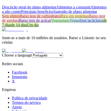
Descrição geral do plano alimentar
Alimentos a consumir
Alimentos
a não comer
Principais benefícios
Sugestão de plano alimentar
Sem glúten
Baixo teor de carboidratos
Rico em proteínas
Baixo teor
de gordura
Baixo teor de açúcar
Vegetariano
Vegan
Sem lacticínios
de
7 dias
de 14 dias
Um dia
Junte-se a mais de 10 milhões de usuários. Baixe o Listonic no seu
celular.
Choose a language
Redes sociais
Facebook
Instagram
X
Empresa
Política de privacidade
Termos do serviço
Apoio