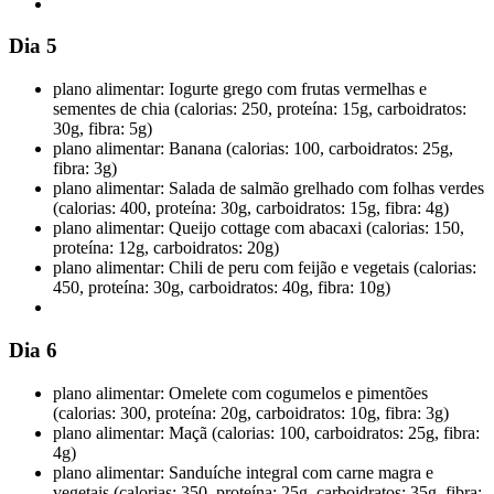
Dia 5
plano alimentar: Iogurte grego com frutas vermelhas e
sementes de chia (calorias: 250, proteína: 15g, carboidratos:
30g, fibra: 5g)
plano alimentar: Banana (calorias: 100, carboidratos: 25g,
fibra: 3g)
plano alimentar: Salada de salmão grelhado com folhas verdes
(calorias: 400, proteína: 30g, carboidratos: 15g, fibra: 4g)
plano alimentar: Queijo cottage com abacaxi (calorias: 150,
proteína: 12g, carboidratos: 20g)
plano alimentar: Chili de peru com feijão e vegetais (calorias:
450, proteína: 30g, carboidratos: 40g, fibra: 10g)
Dia 6
plano alimentar: Omelete com cogumelos e pimentões
(calorias: 300, proteína: 20g, carboidratos: 10g, fibra: 3g)
plano alimentar: Maçã (calorias: 100, carboidratos: 25g, fibra:
4g)
plano alimentar: Sanduíche integral com carne magra e
vegetais (calorias: 350, proteína: 25g, carboidratos: 35g, fibra: