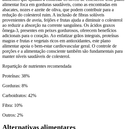
alimentar foca em gorduras saudáveis, como as encontradas em
abacates, nozes e azeite de oliva, que podem contribuir para a
redução do colesterol ruim. A inclusão de fibras solúveis
provenientes de aveia, feijões e frutas ajuda a diminuir o colesterol
ao reduzir a absorção na corrente sanguínea. Os ácidos graxos
ômega-3, presentes em peixes gordurosos, oferecem benefícios
adicionais para o coração. Ao enfatizar grãos integrais, proteínas
magras e frutas e vegetais ricos em antioxidantes, este plano
alimentar apoia o bem-estar cardiovascular geral. O controle de
porções e a alimentação consciente também são fundamentais para
manter níveis saudáveis de colesterol.
Repartição de nutrientes recomendada
Proteínas
:
38
%
Gorduras
:
8
%
Carboidratos
:
42
%
Fibra
:
10
%
Outros
:
2
%
Alternativas alimentares