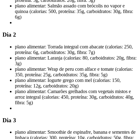
proteína: 5g, carboidratos: 20g, fibra: 5g)
plano alimentar: Salmão assado com brócolis no vapor e
quinoa (calorias: 500, proteína: 35g, carboidratos: 30g, fibra:
6g)
Dia 2
plano alimentar: Torrada integral com abacate (calorias: 250,
proteína: 6g, carboidratos: 30g, fibra: 7g)
plano alimentar: Laranja (calorias: 80, carboidratos: 20g, fibra:
3g)
plano alimentar: Wrap de peru com alface e tomate (calorias:
350, proteína: 25g, carboidratos: 35g, fibra: 5g)
plano alimentar: Iogurte grego com mel (calorias: 150,
proteína: 12g, carboidratos: 20g)
plano alimentar: Camarões grelhados com vegetais mistos e
arroz integral (calorias: 450, proteína: 30g, carboidratos: 40g,
fibra: 5g)
Dia 3
plano alimentar: Smoothie de espinafre, banana e sementes de
linhaça (calorias: 300, proteína: 10g, carboidratos: 50g, fibra: