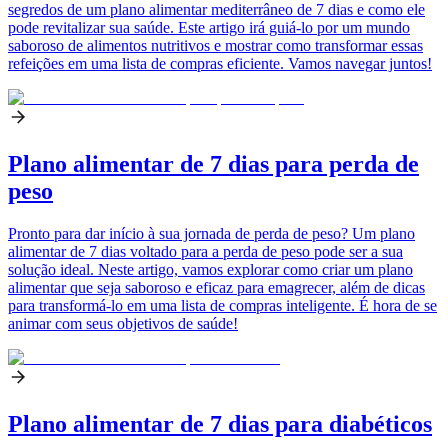
segredos de um plano alimentar mediterrâneo de 7 dias e como ele
pode revitalizar sua saúde. Este artigo irá guiá-lo por um mundo
saboroso de alimentos nutritivos e mostrar como transformar essas
refeições em uma lista de compras eficiente. Vamos navegar juntos!
Plano alimentar de 7 dias para perda de
peso
Pronto para dar início à sua jornada de perda de peso? Um plano
alimentar de 7 dias voltado para a perda de peso pode ser a sua
solução ideal. Neste artigo, vamos explorar como criar um plano
alimentar que seja saboroso e eficaz para emagrecer, além de dicas
para transformá-lo em uma lista de compras inteligente. É hora de se
animar com seus objetivos de saúde!
Plano alimentar de 7 dias para diabéticos