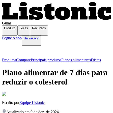
Guias
Produto
Guias
Recursos
Pegue o app
Baixar app
Produtos
Compare
Principais produtos
Planos alimentares
Dietas
Plano alimentar de 7 dias para
reduzir o colesterol
Escrito por
Equipe Listonic
Atualizado em
9 de dez. de 2024