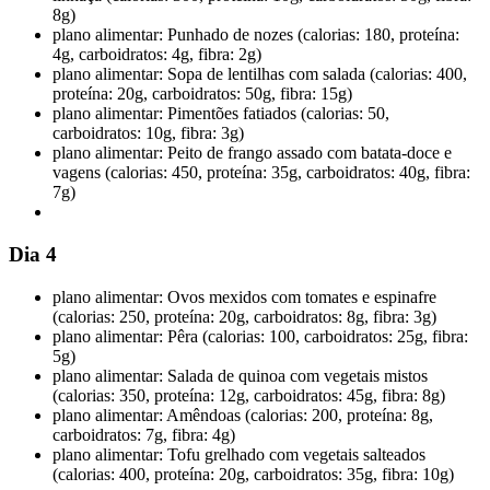
8g)
plano alimentar: Punhado de nozes (calorias: 180, proteína:
4g, carboidratos: 4g, fibra: 2g)
plano alimentar: Sopa de lentilhas com salada (calorias: 400,
proteína: 20g, carboidratos: 50g, fibra: 15g)
plano alimentar: Pimentões fatiados (calorias: 50,
carboidratos: 10g, fibra: 3g)
plano alimentar: Peito de frango assado com batata-doce e
vagens (calorias: 450, proteína: 35g, carboidratos: 40g, fibra:
7g)
Dia 4
plano alimentar: Ovos mexidos com tomates e espinafre
(calorias: 250, proteína: 20g, carboidratos: 8g, fibra: 3g)
plano alimentar: Pêra (calorias: 100, carboidratos: 25g, fibra:
5g)
plano alimentar: Salada de quinoa com vegetais mistos
(calorias: 350, proteína: 12g, carboidratos: 45g, fibra: 8g)
plano alimentar: Amêndoas (calorias: 200, proteína: 8g,
carboidratos: 7g, fibra: 4g)
plano alimentar: Tofu grelhado com vegetais salteados
(calorias: 400, proteína: 20g, carboidratos: 35g, fibra: 10g)