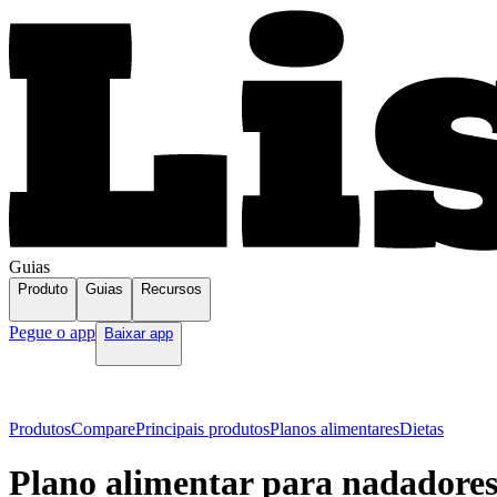
Guias
Produto
Guias
Recursos
Pegue o app
Baixar app
Produtos
Compare
Principais produtos
Planos alimentares
Dietas
Plano alimentar para nadadore