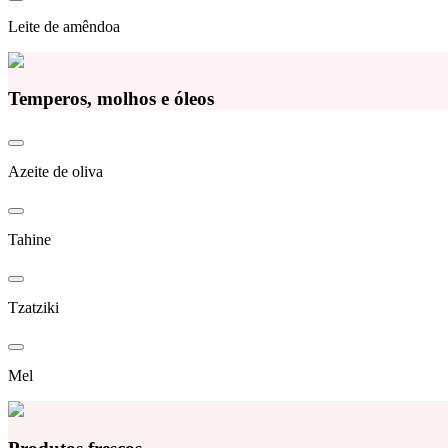
Leite de amêndoa
Temperos, molhos e óleos
Azeite de oliva
Tahine
Tzatziki
Mel