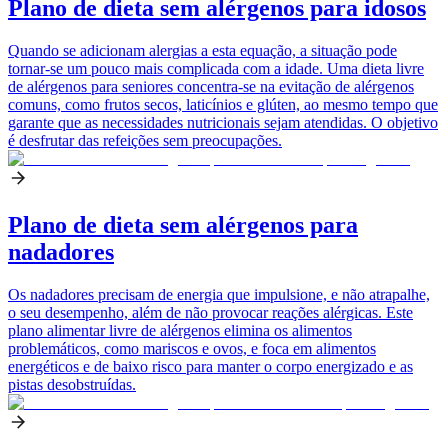
Plano de dieta sem alérgenos para idosos
Quando se adicionam alergias a esta equação, a situação pode
tornar-se um pouco mais complicada com a idade. Uma dieta livre
de alérgenos para seniores concentra-se na evitação de alérgenos
comuns, como frutos secos, laticínios e glúten, ao mesmo tempo que
garante que as necessidades nutricionais sejam atendidas. O objetivo
é desfrutar das refeições sem preocupações.
Plano de dieta sem alérgenos para
nadadores
Os nadadores precisam de energia que impulsione, e não atrapalhe,
o seu desempenho, além de não provocar reações alérgicas. Este
plano alimentar livre de alérgenos elimina os alimentos
problemáticos, como mariscos e ovos, e foca em alimentos
energéticos e de baixo risco para manter o corpo energizado e as
pistas desobstruídas.