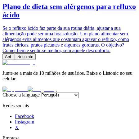
Plano de dieta sem alérgenos para refluxo
ácido
Se o refluxo ácido faz parte da sua rotina diária, ajustar a sua
alimentação pode ser uma boa solução. Um plano alimentar sem
alérgenos evita alimentos que costumam agravar o refluxo, como
frutas cítricas, pratos picantes e algumas gorduras. O objetivo?
Comer bem e sentir-se melhor, sem aquele desconforto.
Ant.
Seguinte
Junte-se a mais de 10 milhões de usuários. Baixe o Listonic no seu
celular.
Choose a language
Redes sociais
Facebook
Instagram
X
Empresa