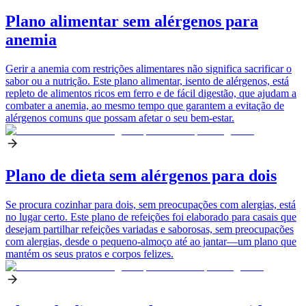
Plano alimentar sem alérgenos para
anemia
Gerir a anemia com restrições alimentares não significa sacrificar o
sabor ou a nutrição. Este plano alimentar, isento de alérgenos, está
repleto de alimentos ricos em ferro e de fácil digestão, que ajudam a
combater a anemia, ao mesmo tempo que garantem a evitação de
alérgenos comuns que possam afetar o seu bem-estar.
Plano de dieta sem alérgenos para dois
Se procura cozinhar para dois, sem preocupações com alergias, está
no lugar certo. Este plano de refeições foi elaborado para casais que
desejam partilhar refeições variadas e saborosas, sem preocupações
com alergias, desde o pequeno-almoço até ao jantar—um plano que
mantém os seus pratos e corpos felizes.