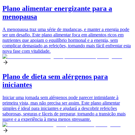
Plano alimentar energizante para a
menopausa
A menopausa traz uma série de mudanças, e manter a energia pode
ser um desafio. Este plano alimentar foca em alimentos ricos em
nutrientes que apoiam o equilíbrio hormonal e a energia, sem
complicar demasiado as refeições, tornando mais fácil enfrentar esta
nova fase com vitalidade.
Plano de dieta sem alérgenos para
iniciantes
Iniciar uma jornada sem alérgenos pode parecer intimidante à
primeira vista, mas não precisa ser assim. Este plano alimentar
simples é ideal para iniciantes e ajudará a descobrir refeições
saborosas, seguras e fáceis de preparar, tornando a transição mais
suave e a experiência à mesa menos stressante.