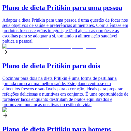
Plano de dieta Pritikin para uma pessoa
Adaptar a dieta Pritikin para uma pessoa é uma questão de focar nos
seus objetivos de saúde e preferências alimentares. Com a ênfase em
produtos frescos e grãos integrais, é fácil ajustar as porções e as
escolhas para se adequar a si, tornando a alimentação saudável
prática e pessoal.
Plano de dieta Pritikin para dois
Cozinhar para dois na dieta Pritikin é uma forma de partilhar a
jornada rumo a uma melhor saúde. Este plano centra-se em
alimentos frescos e saudáveis para o coração, ideais para preparar
refeições deliciosas e nutritivas em conjunto. É uma oportunidade de
fortalecer laços enquanto desfrutam de pratos equilibrados e
promovem mudanças positivas no estilo de vida.
Plano de dieta Pritikin para homens