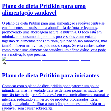
Plano de dieta Pritikin para uma
alimentação saudável
O plano de dieta Pritikin para uma alimentação saudável centra-se
em alimentos integrais e uma abundância de frutas e legumes,
promovendo uma abordagem natural e nutritiva. O foco está em
minimizar o consumo de produtos processados e aumentar a
ingestão de alimentos ricos em fibra, que não só são saborosos, mas
também fazem maravilhas pelo nosso corpo. Se está curioso sobre
como tornar uma alimentação saudável um hábito diário, esta pode
ser a motivação que precisa.
Plano de dieta Pritikin para iniciantes
Começar com o plano de dieta pritikin pode parecer um pouco
intimidante, mas na verdade trata-se de fazer pequenas mudanças
que são fáceis de gerir. O foco está em consumir alimentos naturais e
integrais, reduzindo a ingestão de produtos processados. Essa
abordagem ajuda a facilitar a transição para um estilo de vida mais
saudável, sem causar sobrecarga.