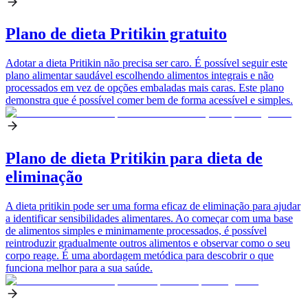
Plano de dieta Pritikin gratuito
Adotar a dieta Pritikin não precisa ser caro. É possível seguir este
plano alimentar saudável escolhendo alimentos integrais e não
processados em vez de opções embaladas mais caras. Este plano
demonstra que é possível comer bem de forma acessível e simples.
Plano de dieta Pritikin para dieta de
eliminação
A dieta pritikin pode ser uma forma eficaz de eliminação para ajudar
a identificar sensibilidades alimentares. Ao começar com uma base
de alimentos simples e minimamente processados, é possível
reintroduzir gradualmente outros alimentos e observar como o seu
corpo reage. É uma abordagem metódica para descobrir o que
funciona melhor para a sua saúde.