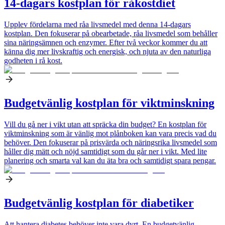
14-dagars kostplan för råkostdiet
Upplev fördelarna med råa livsmedel med denna 14-dagars
kostplan. Den fokuserar på obearbetade, råa livsmedel som behåller
sina näringsämnen och enzymer. Efter två veckor kommer du att
känna dig mer livskraftig och energisk, och njuta av den naturliga
godheten i rå kost.
Budgetvänlig kostplan för viktminskning
Vill du gå ner i vikt utan att spräcka din budget? En kostplan för
viktminskning som är vänlig mot plånboken kan vara precis vad du
behöver. Den fokuserar på prisvärda och näringsrika livsmedel som
håller dig mätt och nöjd samtidigt som du går ner i vikt. Med lite
planering och smarta val kan du äta bra och samtidigt spara pengar.
Budgetvänlig kostplan för diabetiker
Att hantera diabetes behöver inte vara dyrt. En budgetvänlig