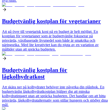
nya rutin.
Budgetvänlig kostplan för vegetarianer
Att gå över till vegetarisk kost på en budget är helt möjligt. En
kostplan för vegetarianer som är budgetvänlig fokuserar på
prisvärda, växtbaserade livsmedel som både är smakrika och
näringsrika. Med lite kreativitet kan du njuta av en variation av
måltider utan att spräcka budgeten.
Budgetvänlig kostplan för
lågkolhydratkost
Att skära ner på kolhydrater behöver inte påverka din plånbok. En
budgetvänlig lågkolhydratkostplan hjälper dig att minska
kolhydratintaget utan att spräcka budgeten. Det handlar om att hitta
prisvärda, lågkolhydratalternativ som stillar hungern och stödjer dina
mål.