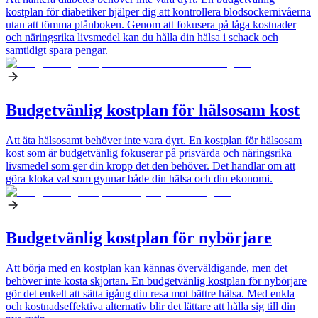
kostplan för diabetiker hjälper dig att kontrollera blodsockernivåerna
utan att tömma plånboken. Genom att fokusera på låga kostnader
och näringsrika livsmedel kan du hålla din hälsa i schack och
samtidigt spara pengar.
Budgetvänlig kostplan för hälsosam kost
Att äta hälsosamt behöver inte vara dyrt. En kostplan för hälsosam
kost som är budgetvänlig fokuserar på prisvärda och näringsrika
livsmedel som ger din kropp det den behöver. Det handlar om att
göra kloka val som gynnar både din hälsa och din ekonomi.
Budgetvänlig kostplan för nybörjare
Att börja med en kostplan kan kännas överväldigande, men det
behöver inte kosta skjortan. En budgetvänlig kostplan för nybörjare
gör det enkelt att sätta igång din resa mot bättre hälsa. Med enkla
och kostnadseffektiva alternativ blir det lättare att hålla sig till din