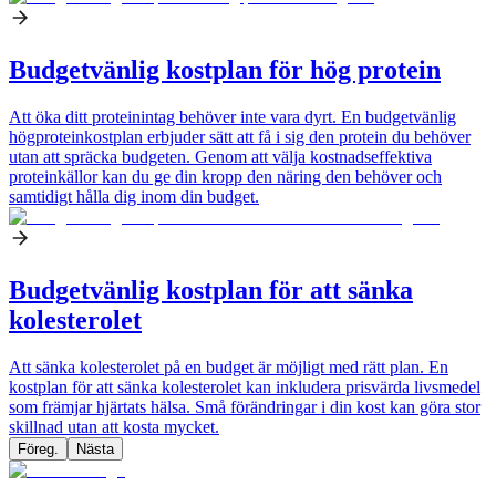
Budgetvänlig kostplan för hög protein
Att öka ditt proteinintag behöver inte vara dyrt. En budgetvänlig
högproteinkostplan erbjuder sätt att få i sig den protein du behöver
utan att spräcka budgeten. Genom att välja kostnadseffektiva
proteinkällor kan du ge din kropp den näring den behöver och
samtidigt hålla dig inom din budget.
Budgetvänlig kostplan för att sänka
kolesterolet
Att sänka kolesterolet på en budget är möjligt med rätt plan. En
kostplan för att sänka kolesterolet kan inkludera prisvärda livsmedel
som främjar hjärtats hälsa. Små förändringar i din kost kan göra stor
skillnad utan att kosta mycket.
Föreg.
Nästa