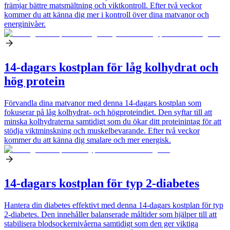
främjar bättre matsmältning och viktkontroll. Efter två veckor
kommer du att känna dig mer i kontroll över dina matvanor och
energinivåer.
14-dagars kostplan för låg kolhydrat och
hög protein
Förvandla dina matvanor med denna 14-dagars kostplan som
fokuserar på låg kolhydrat- och högproteindiet. Den syftar till att
minska kolhydraterna samtidigt som du ökar ditt proteinintag för att
stödja viktminskning och muskelbevarande. Efter två veckor
kommer du att känna dig smalare och mer energisk.
14-dagars kostplan för typ 2-diabetes
Hantera din diabetes effektivt med denna 14-dagars kostplan för typ
2-diabetes. Den innehåller balanserade måltider som hjälper till att
stabilisera blodsockernivåerna samtidigt som den ger viktiga