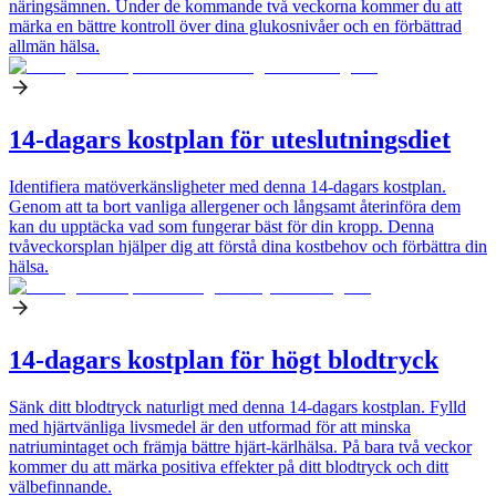
näringsämnen. Under de kommande två veckorna kommer du att
märka en bättre kontroll över dina glukosnivåer och en förbättrad
allmän hälsa.
14-dagars kostplan för uteslutningsdiet
Identifiera matöverkänsligheter med denna 14-dagars kostplan.
Genom att ta bort vanliga allergener och långsamt återinföra dem
kan du upptäcka vad som fungerar bäst för din kropp. Denna
tvåveckorsplan hjälper dig att förstå dina kostbehov och förbättra din
hälsa.
14-dagars kostplan för högt blodtryck
Sänk ditt blodtryck naturligt med denna 14-dagars kostplan. Fylld
med hjärtvänliga livsmedel är den utformad för att minska
natriumintaget och främja bättre hjärt-kärlhälsa. På bara två veckor
kommer du att märka positiva effekter på ditt blodtryck och ditt
välbefinnande.