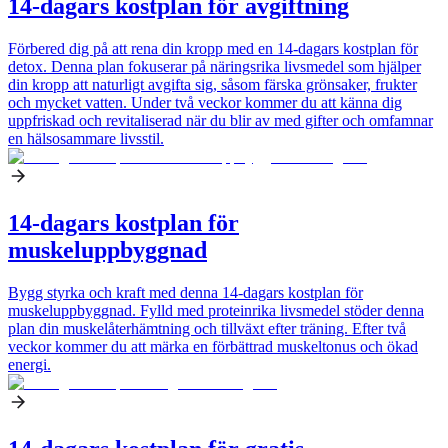
14-dagars kostplan för avgiftning
Förbered dig på att rena din kropp med en 14-dagars kostplan för
detox. Denna plan fokuserar på näringsrika livsmedel som hjälper
din kropp att naturligt avgifta sig, såsom färska grönsaker, frukter
och mycket vatten. Under två veckor kommer du att känna dig
uppfriskad och revitaliserad när du blir av med gifter och omfamnar
en hälsosammare livsstil.
14-dagars kostplan för
muskeluppbyggnad
Bygg styrka och kraft med denna 14-dagars kostplan för
muskeluppbyggnad. Fylld med proteinrika livsmedel stöder denna
plan din muskelåterhämtning och tillväxt efter träning. Efter två
veckor kommer du att märka en förbättrad muskeltonus och ökad
energi.