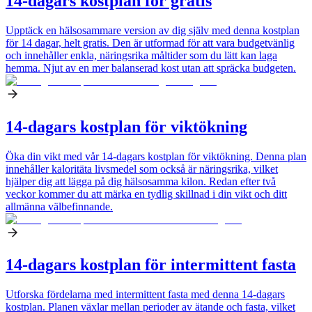
14-dagars kostplan för gratis
Upptäck en hälsosammare version av dig själv med denna kostplan
för 14 dagar, helt gratis. Den är utformad för att vara budgetvänlig
och innehåller enkla, näringsrika måltider som du lätt kan laga
hemma. Njut av en mer balanserad kost utan att spräcka budgeten.
14-dagars kostplan för viktökning
Öka din vikt med vår 14-dagars kostplan för viktökning. Denna plan
innehåller kaloritäta livsmedel som också är näringsrika, vilket
hjälper dig att lägga på dig hälsosamma kilon. Redan efter två
veckor kommer du att märka en tydlig skillnad i din vikt och ditt
allmänna välbefinnande.
14-dagars kostplan för intermittent fasta
Utforska fördelarna med intermittent fasta med denna 14-dagars
kostplan. Planen växlar mellan perioder av ätande och fasta, vilket