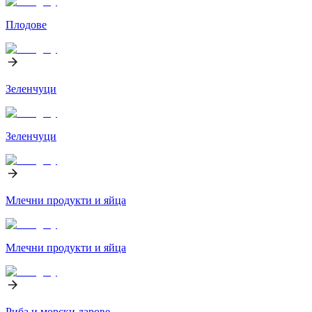
Плодове
Зеленчуци
Зеленчуци
Млечни продукти и яйца
Млечни продукти и яйца
Риба и морски дарове