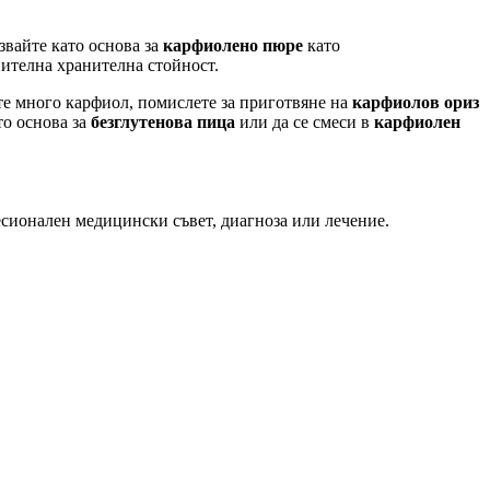
звайте като основа за
карфиолено пюре
като
ителна хранителна стойност.
те много карфиол, помислете за приготвяне на
карфиолов ориз
то основа за
безглутенова пица
или да се смеси в
карфиолен
есионален медицински съвет, диагноза или лечение.