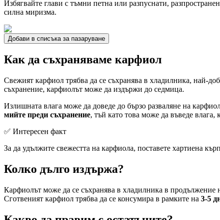
Избягвайте глави с тъмни петна или разпуснати, разпространен
силна миризма.
Добави в списъка за пазаруване
Как да съхраняваме карфиол
Свежият карфиол трябва да се съхранява в хладилника, най-доб
съхранение, карфиолът може да издържи до седмица.
Излишната влага може да доведе до бързо разваляне на карфиол
мийте преди съхранение
, тъй като това може да въведе влага, 
✅ Интересен факт
За да удължите свежестта на карфиола, поставете хартиена кърп
Колко дълго издържа?
Карфиолът може да се съхранява в хладилника в продължение 
Сготвеният карфиол трябва да се консумира в рамките на
3-5 д
Какво да правим с остатъците?