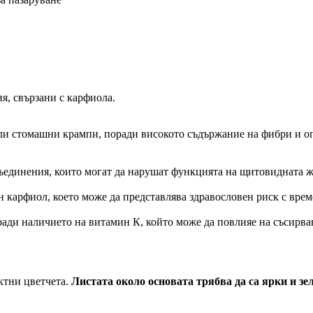
я, свързани с карфиола.
 или стомашни крампи, поради високото съдържание на фибри и оп
съединения, които могат да нарушат функцията на щитовидната жл
карфиол, което може да представлява здравословен риск с времет
ади наличието на витамин К, който може да повлияе на съсирва
ктни цветчета.
Листата около основата трябва да са ярки и зе