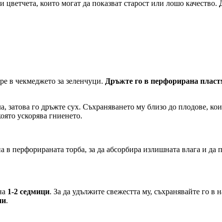
и цветчета, които могат да показват старост или лошо качество.
ре в чекмеджето за зеленчуци.
Дръжте го в перфорирана пласт
а, затова го дръжте сух. Съхраняването му близо до плодове, ко
която ускорява гниенето.
а в перфорираната торба, за да абсорбира излишната влага и да 
на
1-2 седмици
. За да удължите свежестта му, съхранявайте го в
ни
.