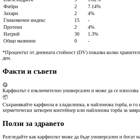
Фибри
2
7.14%
Захари
2
4%
Гликемичен индекс
15
-
Протеин
2
4%
Натрий
30
1.3%
Общо мазнини
0
-
*Процентът от дневната стойност (DV) показва колко хранителн
ден.
Факти и съвети
😋
Карфиолът е изключително универсален и може да се използва 
📦
Съхранявайте карфиола в хладилника, в найлонова торба, и го 
херметически затворен контейнер или найлонова торба за замра
Ползи за здравето
Разгледайте как карфиолът може да бъде универсален и богат н