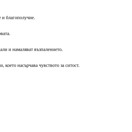
е и благополучие.
вата.
кали и намаляват възпалението.
 което насърчава чувството за ситост.