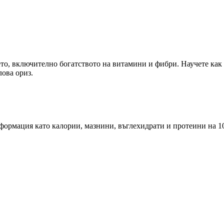
вето, включително богатството на витамини и фибри. Научете ка
лова ориз.
ормация като калории, мазнини, въглехидрати и протеини на 10