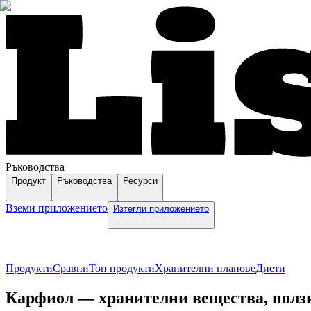
Ръководства
Продукт
Ръководства
Ресурси
Вземи приложението
Изтегли приложението
Продукти
Сравни
Топ продукти
Хранителни планове
Диети
Карфиол — хранителни вещества, ползи 