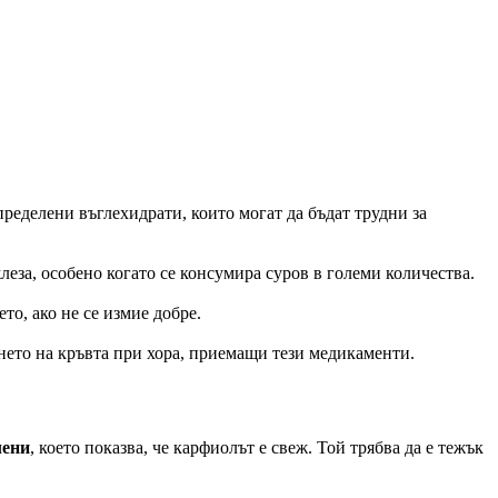
ределени въглехидрати, които могат да бъдат трудни за
еза, особено когато се консумира суров в големи количества.
о, ако не се измие добре.
нето на кръвта при хора, приемащи тези медикаменти.
лени
, което показва, че карфиолът е свеж. Той трябва да е тежък