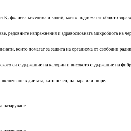
ин K, фолиева киселина и калий, които подпомагат общото здрав
раве, редовните изпражнения и здравословната микробиота на чер
ианати, които помагат за защита на организма от свободни ради
ското си съдържание на калории и високото съдържание на фибри,
 включване в диетата, като печен, на пара или пюре.
а пазаруване
а пазаруване