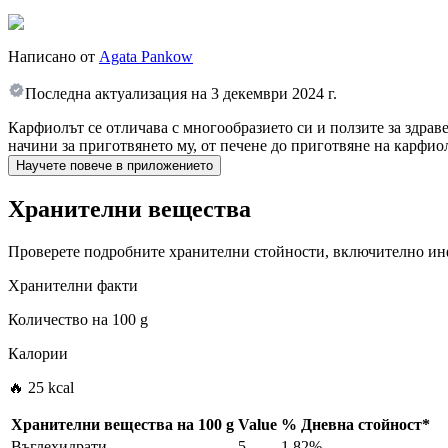
Написано от
Agata Pankow
Последна актуализация на
3 декември 2024 г.
Карфиолът се отличава с многообразието си и ползите за здра
начини за приготвянето му, от печене до приготвяне на карфио
Научете повече в приложението
Хранителни вещества
Проверете подробните хранителни стойности, включително инф
Хранителни факти
Количество на
100 g
Калории
🔥 25 kcal
Хранителни вещества на
100 g
Value
%
Дневна стойност
*
Въглехидрати
5
1.82%