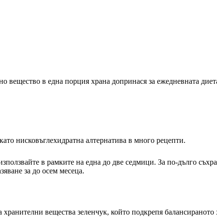
о вещество в една порция храна допринася за ежедневната диета
като нисковъглехидратна алтернатива в много рецепти.
използвайте в рамките на една до две седмици. За по-дълго съх
зяване за до осем месеца.
а хранителни вещества зеленчук, който подкрепя балансираното 