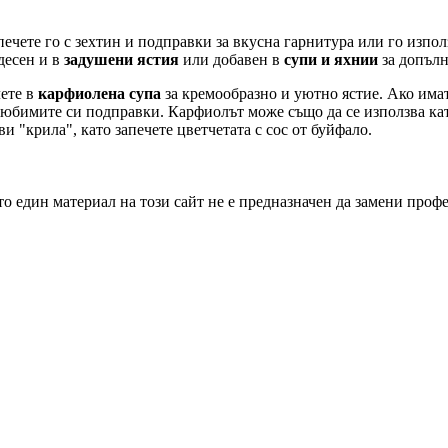
ечете го с зехтин и подправки за вкусна гарнитура или го изпол
десен и в
задушени ястия
или добавен в
супи и яхнии
за допълн
лете в
карфиолена супа
за кремообразно и уютно ястие. Ако има
с любимите си подправки. Карфиолът може също да се използва ка
и "крила", като запечете цветчетата с сос от буйфало.
о един материал на този сайт не е предназначен да замени проф