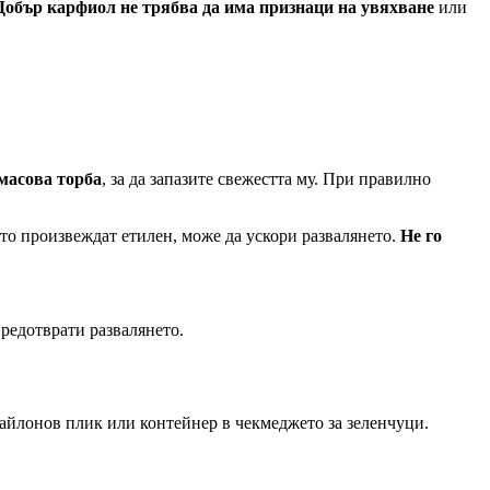
Добър карфиол не трябва да има признаци на увяхване
или
масова торба
, за да запазите свежестта му. При правилно
ито произвеждат етилен, може да ускори развалянето.
Не го
предотврати развалянето.
 найлонов плик или контейнер в чекмеджето за зеленчуци.