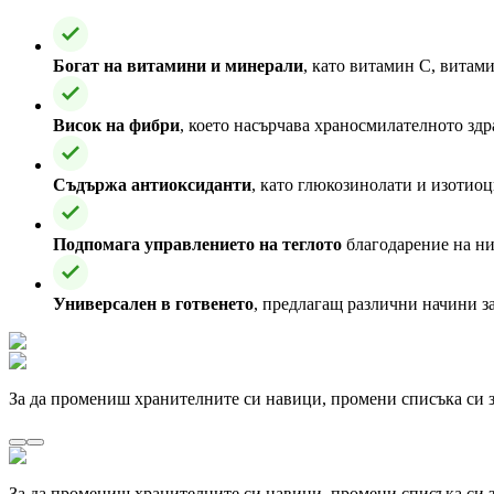
Богат на витамини и минерали
, като витамин C, витам
Висок на фибри
, което насърчава храносмилателното зд
Съдържа антиоксиданти
, като глюкозинолати и изотиоц
Подпомага управлението на теглото
благодарение на ни
Универсален в готвенето
, предлагащ различни начини за
За да промениш хранителните си навици, промени списъка си з
За да промениш хранителните си навици, промени списъка си з