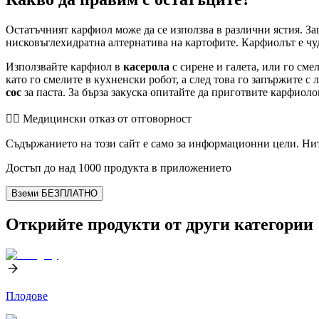
Остатъчният карфиол може да се използва в различни ястия. Зап
нисковъглехидратна алтернатива на картофите. Карфиолът е чу
Използвайте карфиол в
касерола
с сирене и галета, или го сме
като го смелите в кухненски робот, а след това го запържите 
сос
за паста. За бърза закуска опитайте да приготвите карфиолов
👨‍⚕️️ Медицински отказ от отговорност
Съдържанието на този сайт е само за информационни цели. Нит
Достъп до над 1000 продукта в приложението
Вземи БЕЗПЛАТНО
Открийте продукти от други категории
Плодове