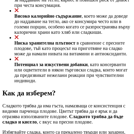
при честа консумация.
Високо калорийно съдържание
, което може да доведе
до наддаване на тегло, ако се консумира често или в
големи порции, особено когато се разпространява върху
калорични храни като хляб или сладкиши.
Ниска хранителна плътност
в сравнение с пресните
плодове, тъй като процесът на приготвяне на сладко
може да намали нивата на витамини и антиоксиданти.
Потенциал за изкуствени добавки
, като консерванти
или оцветители в някои търговски сладка, които могат
да предизвикат нежелани реакции при чувствителни
индивиди.
Как да изберем?
Сладкото трябва да има гъста, намазваща се консистенция с
видими парченца плодове. Цветът трябва да е ярък и да
отразява използваните плодове.
Сладкото трябва да бъде
сладко и кисело
, с вкус на пресни плодове.
Избягвайте сладка, които са прекалено твърди или захарни,