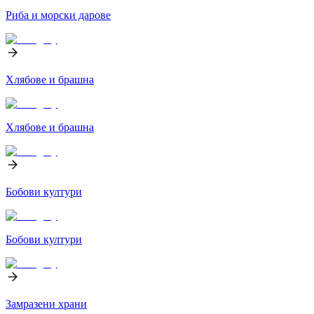
Риба и морски дарове
Хлябове и брашна
Хлябове и брашна
Бобови култури
Бобови култури
Замразени храни