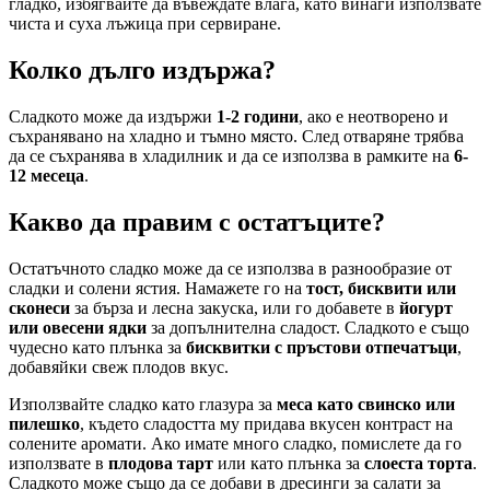
гладко, избягвайте да въвеждате влага, като винаги използвате
чиста и суха лъжица при сервиране.
Колко дълго издържа?
Сладкото може да издържи
1-2 години
, ако е неотворено и
съхранявано на хладно и тъмно място. След отваряне трябва
да се съхранява в хладилник и да се използва в рамките на
6-
12 месеца
.
Какво да правим с остатъците?
Остатъчното сладко може да се използва в разнообразие от
сладки и солени ястия. Намажете го на
тост, бисквити или
сконеси
за бърза и лесна закуска, или го добавете в
йогурт
или овесени ядки
за допълнителна сладост. Сладкото е също
чудесно като плънка за
бисквитки с пръстови отпечатъци
,
добавяйки свеж плодов вкус.
Използвайте сладко като глазура за
меса като свинско или
пилешко
, където сладостта му придава вкусен контраст на
солените аромати. Ако имате много сладко, помислете да го
използвате в
плодова тарт
или като плънка за
слоеста торта
.
Сладкото може също да се добави в дресинги за салати за