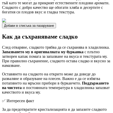
тъй като те могат да прикрият естествените плодови аромати.
Сладкото с добро качество ще обогати хляба и десертите с
богатия си плодов вкус и гладка текстура.
Добави в списъка за пазаруване
Как да съхраняваме сладко
След отваряне, сладкото трябва да се съхранява в хладилника.
Запазването му в оригиналната му бурканка
с плътно
затворен капак помага за запазване на вкуса и текстурата му.
При правилно съхранение, сладкото остава сладко и вкусно за
намазване.
Оставянето на сладкото на открито може да доведе до
разваляне и образуване на плесен. Важно е да се избягва
потапянето на мръсни прибори в бурканчето.
Поддържането
на чистота
и постоянната температура в хладилника запазват
качеството и вкуса му.
✅ Интересен факт
За да предотвратите кристализацията и да запазите сладкото