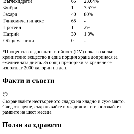
Въглехидрати
65
23.64%
Фибри
1
3.57%
Захари
40
80%
Гликемичен индекс
65
-
Протеин
1
2%
Натрий
30
1.3%
Общо мазнини
0
-
*Процентът от дневната стойност (DV) показва колко
хранително вещество в една порция храна допринася за
ежедневната диета. За общи препоръки за хранене се
използват 2000 калории на ден.
Факти и съвети
📦
Съхранявайте неотвореното сладко на хладно и сухо място.
След отваряне, съхранявайте в хладилник и използвайте в
рамките на шест месеца.
Ползи за здравето