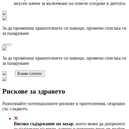
вкусен начин за включване на повече плодове в диетата.
За да промениш хранителните си навици, промени списъка си
за пазаруване
За да промениш хранителните си навици, промени списъка си
за пазаруване
Вземи Listonic
Рискове за здравето
Разпознайте потенциалните рискове и притеснения, свързани
със сладкото.
Високо съдържание на захар
, което може да допринесе
за наддаване на тегло, кариес и повишен риск от диабет