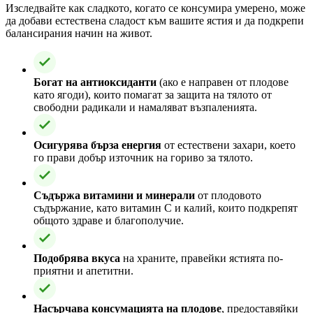
Изследвайте как сладкото, когато се консумира умерено, може
да добави естествена сладост към вашите ястия и да подкрепи
балансирания начин на живот.
Богат на антиоксиданти
(ако е направен от плодове
като ягоди), които помагат за защита на тялото от
свободни радикали и намаляват възпаленията.
Осигурява бърза енергия
от естествени захари, което
го прави добър източник на гориво за тялото.
Съдържа витамини и минерали
от плодовото
съдържание, като витамин С и калий, които подкрепят
общото здраве и благополучие.
Подобрява вкуса
на храните, правейки ястията по-
приятни и апетитни.
Насърчава консумацията на плодове
, предоставяйки