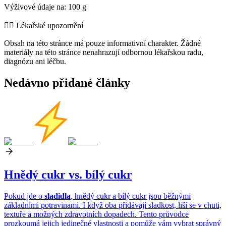
Výživové údaje na: 100 g
👨‍⚕️️ Lékařské upozornění
Obsah na této stránce má pouze informativní charakter. Žádné
materiály na této stránce nenahrazují odbornou lékařskou radu,
diagnózu ani léčbu.
Nedávno přidané články
Hnědý cukr vs. bílý cukr
Pokud jde o
sladidla
, hnědý cukr a bílý cukr jsou běžnými
základními potravinami. I když oba přidávají sladkost, liší se v chuti,
textuře a možných zdravotních dopadech. Tento průvodce
prozkoumá jejich jedinečné vlastnosti a pomůže vám vybrat správný