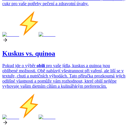
cukr pro vaše potřeby pečení a zdravotní úvahy.
Kuskus vs. quinoa
Pokud jde o výběr
obilí
pro vaše jídla, kuskus a quinoa jsou
oblíbené možnosti. Obě nabízejí všestrannost při vaření, ale liší se v
textuře, chuti a nutričních výhodách. Tato příručka prozkoumá jejich
odlišné vlastnosti a pomůže vám rozhodnout, které obilí nejlépe
vyhovuje vašim dietním cílům a kulinářským preferencím.