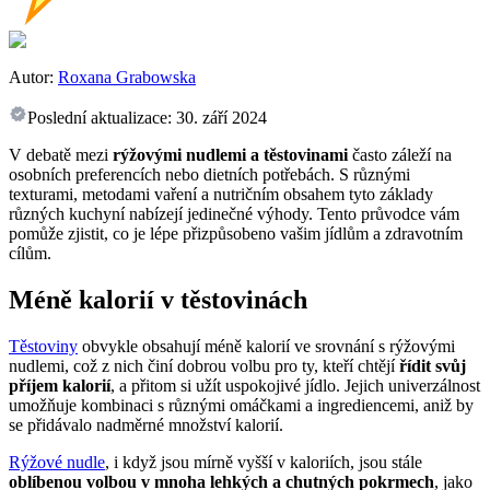
Autor:
Roxana Grabowska
Poslední aktualizace:
30. září 2024
V debatě mezi
rýžovými nudlemi a těstovinami
často záleží na
osobních preferencích nebo dietních potřebách. S různými
texturami, metodami vaření a nutričním obsahem tyto základy
různých kuchyní nabízejí jedinečné výhody. Tento průvodce vám
pomůže zjistit, co je lépe přizpůsobeno vašim jídlům a zdravotním
cílům.
Méně kalorií v těstovinách
Těstoviny
obvykle obsahují méně kalorií ve srovnání s rýžovými
nudlemi, což z nich činí dobrou volbu pro ty, kteří chtějí
řídit svůj
příjem kalorií
, a přitom si užít uspokojivé jídlo. Jejich univerzálnost
umožňuje kombinaci s různými omáčkami a ingrediencemi, aniž by
se přidávalo nadměrné množství kalorií.
Rýžové nudle
, i když jsou mírně vyšší v kaloriích, jsou stále
oblíbenou volbou v mnoha lehkých a chutných pokrmech
, jako