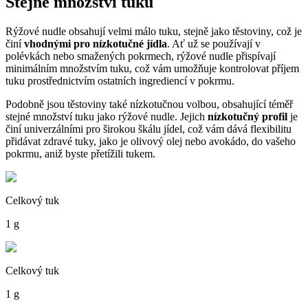
Stejné množství tuku
Rýžové nudle obsahují velmi málo tuku, stejně jako těstoviny, což je
činí
vhodnými pro nízkotučné jídla
. Ať už se používají v
polévkách nebo smažených pokrmech, rýžové nudle přispívají
minimálním množstvím tuku, což vám umožňuje kontrolovat příjem
tuku prostřednictvím ostatních ingrediencí v pokrmu.
Podobně jsou těstoviny také nízkotučnou volbou, obsahující téměř
stejné množství tuku jako rýžové nudle. Jejich
nízkotučný profil
je
činí univerzálními pro širokou škálu jídel, což vám dává flexibilitu
přidávat zdravé tuky, jako je olivový olej nebo avokádo, do vašeho
pokrmu, aniž byste přetížili tukem.
Celkový tuk
1 g
Celkový tuk
1 g