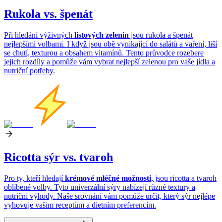
Rukola vs. špenát
Při hledání výživných
listových zelenin
jsou rukola a špenát
nejlepšími volbami. I když jsou obě vynikající do salátů a vaření, liší
se chutí, texturou a obsahem vitamínů. Tento průvodce rozebere
jejich rozdíly a pomůže vám vybrat nejlepší zelenou pro vaše jídla a
nutriční potřeby.
Ricotta sýr vs. tvaroh
Pro ty, kteří hledají
krémové mléčné možnosti
, jsou ricotta a tvaroh
oblíbené volby. Tyto univerzální sýry nabízejí různé textury a
nutriční výhody. Naše srovnání vám pomůže určit, který sýr nejlépe
vyhovuje vašim receptům a dietním preferencím.