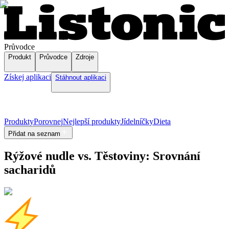
Průvodce
Produkt
Průvodce
Zdroje
Získej aplikaci
Stáhnout aplikaci
Produkty
Porovnej
Nejlepší produkty
Jídelníčky
Dieta
Přidat na seznam
Rýžové nudle vs. Těstoviny: Srovnání
sacharidů