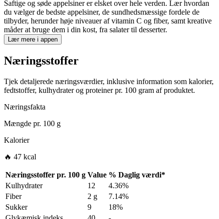
Saftige og søde appelsiner er elsket over hele verden. Lær hvordan
du vælger de bedste appelsiner, de sundhedsmæssige fordele de
tilbyder, herunder høje niveauer af vitamin C og fiber, samt kreative
måder at bruge dem i din kost, fra salater til desserter.
Lær mere i appen
Næringsstoffer
Tjek detaljerede næringsværdier, inklusive information som kalorier,
fedtstoffer, kulhydrater og proteiner pr. 100 gram af produktet.
Næringsfakta
Mængde pr.
100 g
Kalorier
🔥 47 kcal
Næringsstoffer pr.
100 g
Value
%
Daglig værdi
*
Kulhydrater
12
4.36%
Fiber
2 g
7.14%
Sukker
9
18%
Glykæmisk indeks
40
-