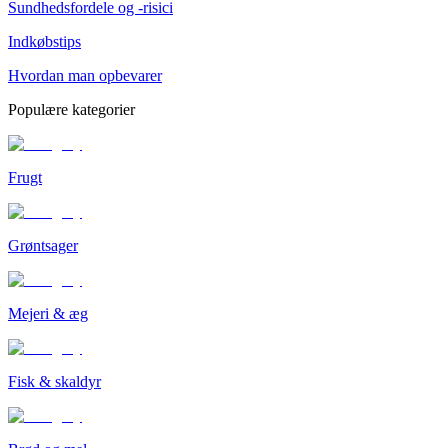
Sundhedsfordele og -risici
Indkøbstips
Hvordan man opbevarer
Populære kategorier
Frugt
Grøntsager
Mejeri & æg
Fisk & skaldyr