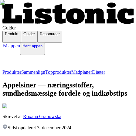
Guider
Produkt
Guider
Ressourcer
Få appen
Hent appen
Produkter
Sammenlign
Topprodukter
Madplaner
Diæter
Appelsiner — næringsstoffer,
sundhedsmæssige fordele og indkøbstips
Skrevet af
Roxana Grabowska
Sidst opdateret
3. december 2024