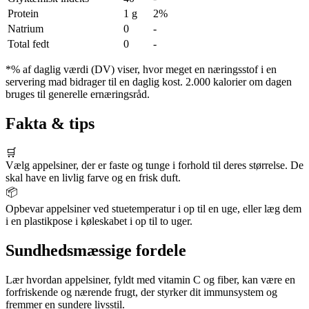
Protein
1 g
2%
Natrium
0
-
Total fedt
0
-
*% af daglig værdi (DV) viser, hvor meget en næringsstof i en
servering mad bidrager til en daglig kost. 2.000 kalorier om dagen
bruges til generelle ernæringsråd.
Fakta & tips
🛒
Vælg appelsiner, der er faste og tunge i forhold til deres størrelse. De
skal have en livlig farve og en frisk duft.
📦
Opbevar appelsiner ved stuetemperatur i op til en uge, eller læg dem
i en plastikpose i køleskabet i op til to uger.
Sundhedsmæssige fordele
Lær hvordan appelsiner, fyldt med vitamin C og fiber, kan være en
forfriskende og nærende frugt, der styrker dit immunsystem og
fremmer en sundere livsstil.