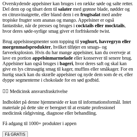
Overskydende appelsiner kan bruges i en række søde og salte retter.
Del dem op og tilsæt dem til
salater
med grønne blade, nødder og
en citrusvinaigrette, eller bland dem i en
frugtsalat
med andre
tropiske frugter som ananas og mango. Appelsiner er også
fantastiske, når de presses og bruges i
cocktails eller mocktails
,
hvor deres søde-syrlige smag giver et forfriskende twist.
Brug appelsinsegmenter som topping til
yoghurt, havregryn eller
morgenmadsprodukter
, hvilket tilføjer en smags- og
farveeksplosion. Hvis du har mange appelsiner, kan du overveje at
lave en portion
appelsinmarmelade
eller konserver til senere brug.
Appelsiner kan også bruges i
bageri
, hvor deres saft og skal kan
give en lys citrusagtig smag til kager, muffins eller småkager. For en
hurtig snack kan du skrælle appelsiner og nyde dem som de er, eller
dyppe segmenterne i chokolade for en sød godbid.
👨‍⚕️️ Medicinsk ansvarsfraskrivelse
Indholdet på denne hjemmeside er kun til informationsformål. Intet
materiale på dette site er beregnet til at erstatte professionel
medicinsk rådgivning, diagnose eller behandling.
Få adgang til 1000+ produkter i appen
Få GRATIS