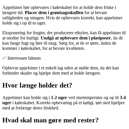
Appelsiner bør opbevares i køleskabet for at holde dem friske i
længere tid.
Placer dem i grøntsagsskuffen
for at bevare
saftigheden og smagen. Hvis de opbevares korrekt, kan appelsiner
holde sig i op til to uger.
Eksponering for frugter, der producerer ethylen, kan få appelsiner til
at modne for hurtigt.
Undgå at opbevare dem i plastposer
, da de
kan fange fugt og føre til mug. Sørg for, at de er tørre, inden de
kommer i køleskabet, for at bevare kvaliteten.
✅ Interessant faktum
Opbevar appelsiner i et enkelt lag uden at stable dem, da det kan
forhindre skader og hjælpe dem med at holde længere.
Hvor længe holder det?
Appelsiner kan holde sig i
1-2 uger
ved stuetemperatur og op til
3-4
uger
i køleskabet. Korrekt opbevaring på et køligt, tørt sted hjælper
med at forlænge deres friskhed.
Hvad skal man gøre med rester?