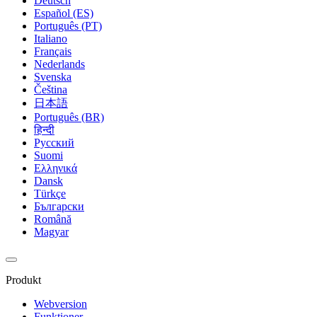
Deutsch
Español (ES)
Português (PT)
Italiano
Français
Nederlands
Svenska
Čeština
日本語
Português (BR)
हिन्दी
Русский
Suomi
Ελληνικά
Dansk
Türkçe
Български
Română
Magyar
Produkt
Webversion
Funktioner