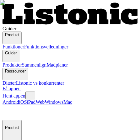
Guider
Produkt
Funktioner
Funktionsvejledninger
Guider
Produkter
Sammenlign
Madplaner
Ressourcer
Diæter
Listonic vs konkurrenter
Få appen
Hent appen
Android
iOS
iPad
Web
Windows
Mac
Produkt