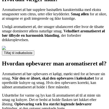
Aromatiseret øl bør supplere basisøllets karakteristika med ekstra
smagsnoter som citrus, urter eller krydderier.
Smag øllen
for at sikre,
at smagene er godt integrerede og ikke kunstige.
Undgå aromatiseret øl, der smager ubalanceret eller hvor de tilsatte
smage dominerer øllens naturlige smag.
Veludført aromatiseret øl
bør tilbyde en harmonisk blanding
, der forbedrer
drikkeoplevelsen.
Tilføj til indkøbsliste
Hvordan opbevarer man aromatiseret øl?
Aromatiseret øl bør opbevares et køligt, mørkt sted for at bevare sin
smag.
Når den er åbnet, skal den opbevares i køleskabet
for at
opretholde kulsyre og smag. Hvis den opbevares korrekt, kan
uåbnet aromatiseret øl holde i flere måneder.
Udsættelse for varme og lys kan få aromatiseret øl til at miste sin
smag og kulsyre. Det er bedst at holde flasken tæt lukket efter
åbning.
Opbevaring væk fra stærkt lugtende fødevarer
forhindrer, at den optager uønskede lugte.