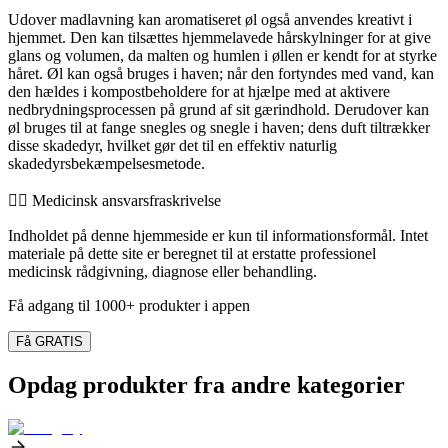
Udover madlavning kan aromatiseret øl også anvendes kreativt i
hjemmet. Den kan tilsættes hjemmelavede hårskylninger for at give
glans og volumen, da malten og humlen i øllen er kendt for at styrke
håret. Øl kan også bruges i haven; når den fortyndes med vand, kan
den hældes i kompostbeholdere for at hjælpe med at aktivere
nedbrydningsprocessen på grund af sit gærindhold. Derudover kan
øl bruges til at fange snegles og snegle i haven; dens duft tiltrækker
disse skadedyr, hvilket gør det til en effektiv naturlig
skadedyrsbekæmpelsesmetode.
👨‍⚕️️ Medicinsk ansvarsfraskrivelse
Indholdet på denne hjemmeside er kun til informationsformål. Intet
materiale på dette site er beregnet til at erstatte professionel
medicinsk rådgivning, diagnose eller behandling.
Få adgang til 1000+ produkter i appen
Få GRATIS
Opdag produkter fra andre kategorier