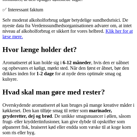
✅ Interessant faktum
Selv moderat alkoholforbrug udgør betydelige sundhedsrisici. De
nyeste data fra Verdenssundhedsorganisationen advarer om, at intet
niveau af alkoholforbrug er sikkert for vores helbred.
Klik her for at
læse mere.
Hvor længe holder det?
Aromatiseret øl kan holde sig i
6-12 måneder
, hvis den er uåbnet
og opbevares et køligt, mørkt sted. Når den først er åbnet, bør den
drikkes inden for
1-2 dage
for at nyde dens optimale smag og
kulsyre.
Hvad skal man gøre med rester?
Overskydende aromatiseret øl kan bruges på mange kreative måder i
køkkenet. Den kan tilføje smag til retter som
marinader,
gryderetter, dej og brød
. De unikke smagsnuancer i øllen, såsom
frugt- eller krydderiinfusioner, kan give dybde til opskrifter som
ølpaneret fisk, braiseret kød eller endda som væske til at koge korn
som ris eller byg.