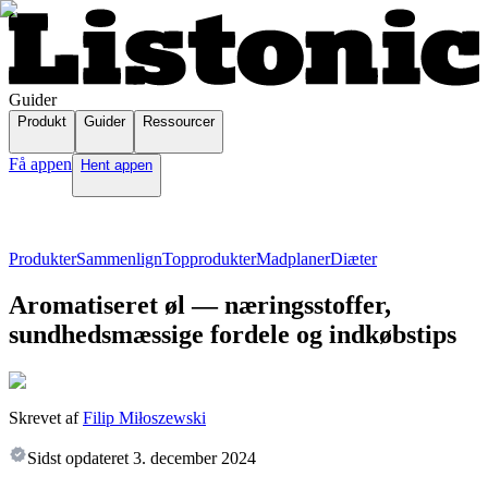
Guider
Produkt
Guider
Ressourcer
Få appen
Hent appen
Produkter
Sammenlign
Topprodukter
Madplaner
Diæter
Aromatiseret øl — næringsstoffer,
sundhedsmæssige fordele og indkøbstips
Skrevet af
Filip Miłoszewski
Sidst opdateret
3. december 2024