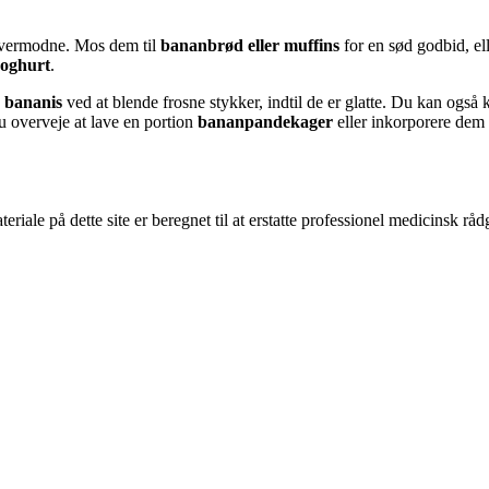
overmodne. Mos dem til
bananbrød eller muffins
for en sød godbid, el
yoghurt
.
e
bananis
ved at blende frosne stykker, indtil de er glatte. Du kan ogs
u overveje at lave en portion
bananpandekager
eller inkorporere dem
riale på dette site er beregnet til at erstatte professionel medicinsk rå