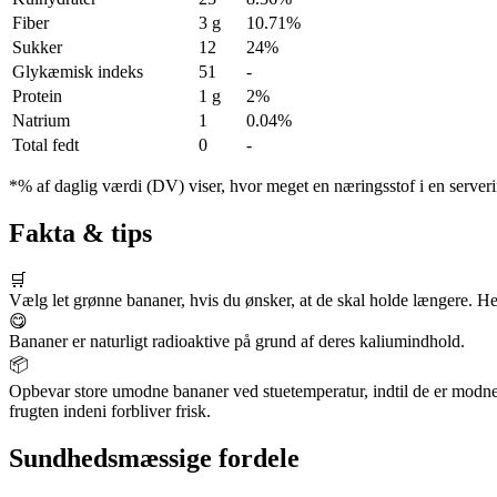
Fiber
3 g
10.71%
Sukker
12
24%
Glykæmisk indeks
51
-
Protein
1 g
2%
Natrium
1
0.04%
Total fedt
0
-
*% af daglig værdi (DV) viser, hvor meget en næringsstof i en serveri
Fakta & tips
🛒
Vælg let grønne bananer, hvis du ønsker, at de skal holde længere. Helt
😋
Bananer er naturligt radioaktive på grund af deres kaliumindhold.
📦
Opbevar store umodne bananer ved stuetemperatur, indtil de er modne.
frugten indeni forbliver frisk.
Sundhedsmæssige fordele