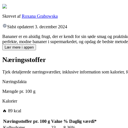
Skrevet af
Roxana Grabowska
Sidst opdateret
3. december 2024
Bananer er en alsidig frugt, der er kendt for sin søde smag og prakti
perfekte, modne bananer i supermarkedet, og opdag de bedste metoder 
Lær mere i appen
Næringsstoffer
Tjek detaljerede næringsværdier, inklusive information som kalorier, fe
Næringsfakta
Mængde pr.
100 g
Kalorier
🔥 89 kcal
Næringsstoffer pr.
100 g
Value
%
Daglig værdi
*
Kulhydrater
23
8.36%