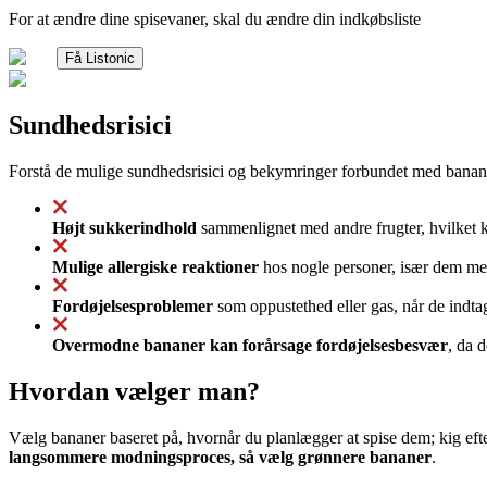
For at ændre dine spisevaner, skal du ændre din indkøbsliste
Få Listonic
Sundhedsrisici
Forstå de mulige sundhedsrisici og bekymringer forbundet med banan
Højt sukkerindhold
sammenlignet med andre frugter, hvilket k
Mulige allergiske reaktioner
hos nogle personer, især dem med
Fordøjelsesproblemer
som oppustethed eller gas, når de indtag
Overmodne bananer kan forårsage fordøjelsesbesvær
, da 
Hvordan vælger man?
Vælg bananer baseret på, hvornår du planlægger at spise dem; kig eft
langsommere modningsproces, så vælg grønnere bananer
.