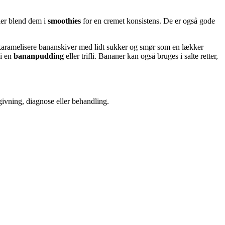
ler blend dem i
smoothies
for en cremet konsistens. De er også gode
å karamelisere bananskiver med lidt sukker og smør som en lækker
 i en
bananpudding
eller trifli. Bananer kan også bruges i salte retter,
dgivning, diagnose eller behandling.