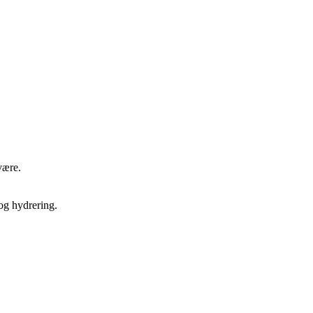
være.
og hydrering.