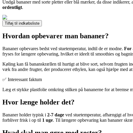
Undgå bananer med sorte pletter eller blå mærker, da disse indikerer,
ordentligt
.
Tilføj til indkøbsliste
Hvordan opbevarer man bananer?
Bananer opbevares bedst ved stuetemperatur, indtil de er modne.
For 
fryses for længere opbevaring, hvilket er ideelt til smoothies og bagni
Køling kan få bananskrællen til hurtigt at blive sort, selvom frugten in
væk fra andre frugter, der producerer ethylen, kan også hjælpe med a
✅ Interessant faktum
Læg et stykke plastfolie omkring stilken på bananerne for at bremse 
Hvor længe holder det?
Bananer holder typisk i
2-7 dage
ved stuetemperatur, afhængigt af hv
forbliver frisk i op til
1 uge
. Til længere opbevaring kan bananer skræll
Hvad skal man gøre med rester?