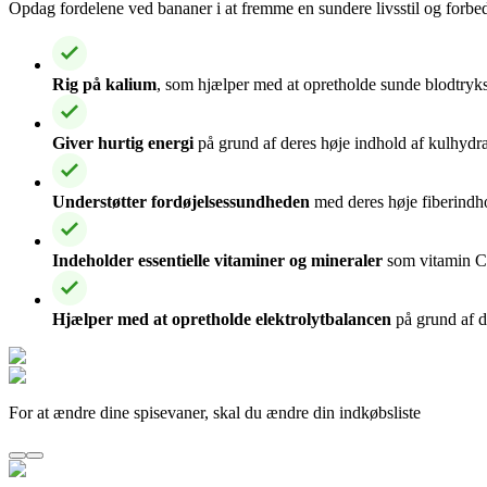
Opdag fordelene ved bananer i at fremme en sundere livsstil og forbed
Rig på kalium
, som hjælper med at opretholde sunde blodtryks
Giver hurtig energi
på grund af deres høje indhold af kulhydrat
Understøtter fordøjelsessundheden
med deres høje fiberindh
Indeholder essentielle vitaminer og mineraler
som vitamin C,
Hjælper med at opretholde elektrolytbalancen
på grund af d
For at ændre dine spisevaner, skal du ændre din indkøbsliste