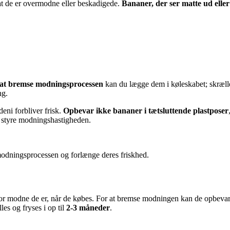
 at de er overmodne eller beskadigede.
Bananer, der ser matte ud eller
at bremse modningsprocessen
kan du lægge dem i køleskabet; skrælle
ng.
deni forbliver frisk.
Opbevar ikke bananer i tætsluttende plastposer
t styre modningshastigheden.
modningsprocessen og forlænge deres friskhed.
or modne de er, når de købes. For at bremse modningen kan de opbevares
es og fryses i op til
2-3 måneder
.