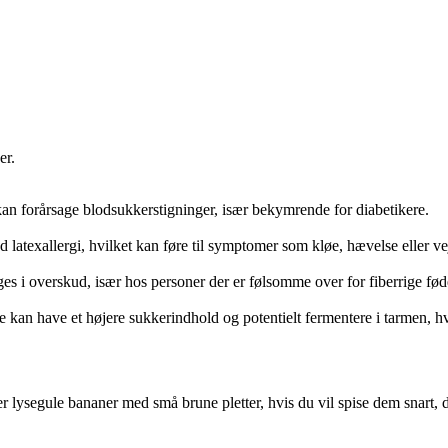
er.
an forårsage blodsukkerstigninger, især bekymrende for diabetikere.
 latexallergi, hvilket kan føre til symptomer som kløe, hævelse eller v
es i overskud, især hos personer der er følsomme over for fiberrige fød
de kan have et højere sukkerindhold og potentielt fermentere i tarmen, hvi
er lysegule bananer med små brune pletter, hvis du vil spise dem snart