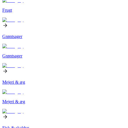
Frugt
Grøntsager
Grøntsager
Mejeri & æg
Mejeri & æg
Fisk & skaldyr