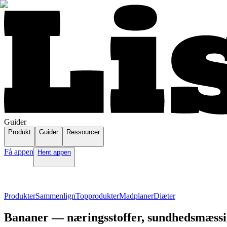
Guider
Produkt
Guider
Ressourcer
Få appen
Hent appen
Produkter
Sammenlign
Topprodukter
Madplaner
Diæter
Bananer — næringsstoffer, sundhedsmæssig