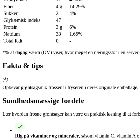
Fiber
4 g
14.29%
Sukker
2
4%
Glykæmisk indeks
47
-
Protein
3 g
6%
Natrium
38
1.65%
Total fedt
0
-
*% af daglig værdi (DV) viser, hvor meget en næringsstof i en serveri
Fakta & tips
📦
Opbevar grøntsagsmix frossent i fryseren i deres originale emballage. 
Sundhedsmæssige fordele
Lær hvordan frosne grøntsager kan være en praktisk løsning til at forb
Rig på vitaminer og mineraler
, såsom vitamin C, vitamin A o