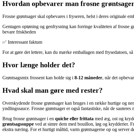
Hvordan opbevarer man frosne grøntsage
Frosne grøntsager skal opbevares i fryseren, helst i deres originale em
Gentagen optøning og genfrysning kan forringe kvaliteten af frosne g
bevare friskheden
✅ Interessant faktum
For at gøre det lettere, kan du mærke emballagen med frysedatoen, så
Hvor længe holder det?
Grøntsagsmix frossent kan holde sig i
8-12 måneder
, når det opbevar
Hvad skal man gøre med rester?
Overskydende frosne grøntsager kan bruges i en række hurtige og nem
yndlingssauce. Frosne grøntsager er også fantastiske, når de sauteres 
Brug frosne grøntsager i en
quiche eller frittata
med æg, ost og krydd
grøntsagssuppe
ved at simre dem med bouillon, løg og krydderier. Fro
ekstra næring. For et hurtigt måltid, varm grøntsagerne op og server d