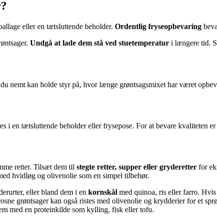
r?
ballage eller en tætsluttende beholder.
Ordentlig fryseopbevaring
bevar
røntsager.
Undgå at lade dem stå ved stuetemperatur
i længere tid. S
 du nemt kan holde styr på, hvor længe grøntsagsmixet har været opbeva
es i en tætsluttende beholder eller frysepose. For at bevare kvaliteten e
me retter. Tilsæt dem til
stegte retter, supper eller gryderetter
for ek
med hvidløg og olivenolie som en simpel tilbehør.
erurter, eller bland dem i en
kornskål
med quinoa, ris eller farro. Hvi
sne grøntsager kan også ristes med olivenolie og krydderier for et sprød
em med en proteinkilde som kylling, fisk eller tofu.