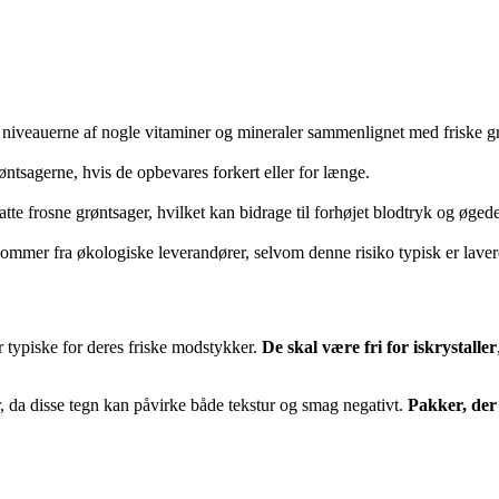
 niveauerne af nogle vitaminer og mineraler sammenlignet med friske gr
øntsagerne, hvis de opbevares forkert eller for længe.
te frosne grøntsager, hvilket kan bidrage til forhøjet blodtryk og øgede 
ommer fra økologiske leverandører, selvom denne risiko typisk er lavere
er typiske for deres friske modstykker.
De skal være fri for iskrystaller
, da disse tegn kan påvirke både tekstur og smag negativt.
Pakker, der 