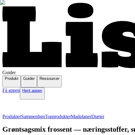
Guider
Produkt
Guider
Ressourcer
Få appen
Hent appen
Produkter
Sammenlign
Topprodukter
Madplaner
Diæter
Grøntsagsmix frossent — næringsstoffer, s