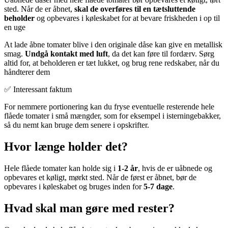
sted. Når de er åbnet,
skal de overføres til en tætsluttende
beholder
og opbevares i køleskabet for at bevare friskheden i op til
en uge
At lade åbne tomater blive i den originale dåse kan give en metallisk
smag.
Undgå kontakt med luft
, da det kan føre til fordærv. Sørg
altid for, at beholderen er tæt lukket, og brug rene redskaber, når du
håndterer dem
✅ Interessant faktum
For nemmere portionering kan du fryse eventuelle resterende hele
flåede tomater i små mængder, som for eksempel i isterningebakker,
så du nemt kan bruge dem senere i opskrifter.
Hvor længe holder det?
Hele flåede tomater kan holde sig i
1-2 år
, hvis de er uåbnede og
opbevares et køligt, mørkt sted. Når de først er åbnet, bør de
opbevares i køleskabet og bruges inden for
5-7 dage
.
Hvad skal man gøre med rester?