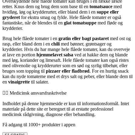
Overskydende hele flåede tomater kan bruges i en række lækre
retter. Knus dem og brug dem som base til en
tomatsauce
med
hvidløg, løg og krydderurter, eller bland dem i en
suppe eller
gryderet
for ekstra smag og fylde. Hele flåede tomater er også
fantastiske, når de blendes til en
glat tomatsuppe
med fløde og
krydderier.
Brug hele flåede tomater i en
gratin eller bagt pastaret
med ost og
rasp, eller bland dem i en
chili
med bønner, grøntsager og
krydderier. Hvis du har mange hele flåede tomater, kan du overveje
at lave en portion
hjemmelavet salsa
ved at hakke dem og blande
med løg, koriander og limesaft. Hele flåede tomater kan også ristes
med olivenolie og krydderurter som en sød og syrlig tilbehør, eller
bruges som topping til
pizzaer eller fladbrød
. For en hurtig snack
kan du nyde tomaterne med et drys salt og peber, eller blande dem til
en
vinaigrette
til salater.
👨‍⚕️️ Medicinsk ansvarsfraskrivelse
Indholdet på denne hjemmeside er kun til informationsformål. Intet
materiale på dette site er beregnet til at erstatte professionel
medicinsk rådgivning, diagnose eller behandling.
Få adgang til 1000+ produkter i appen