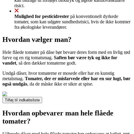
kan bidrage til forhøjet blodtryk og øgede kardiovaskulære
risici.
Mulighed for pesticidrester
på konventionelt dyrkede
tomater, som kan udgøre sundhedsrisici, hvis de ikke kommer
fra økologiske leverandører.
Hvordan vælger man?
Hele flåede tomater på dåse bør bevare deres form med en livlig rød
farve og en rig tomatsmag.
Saften bør være tyk og ikke for
vandet
, så den dækker tomaterne godt.
Undgå dåser, hvor tomaterne er mosede eller har en kunstig
metalsmag.
Tomater, der er misfarvede eller har en sur lugt, bør
også undgås
, da de måske ikke er sikre at spise.
Tilføj til indkøbsliste
Hvordan opbevarer man hele flåede
tomater?
Uåbnede dåser med hele flåede tomater bør opbevares et køligt, tørt