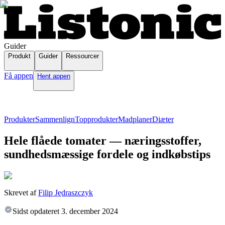
Guider
Produkt
Guider
Ressourcer
Få appen
Hent appen
Produkter
Sammenlign
Topprodukter
Madplaner
Diæter
Hele flåede tomater — næringsstoffer,
sundhedsmæssige fordele og indkøbstips
Skrevet af
Filip Jędraszczyk
Sidst opdateret
3. december 2024