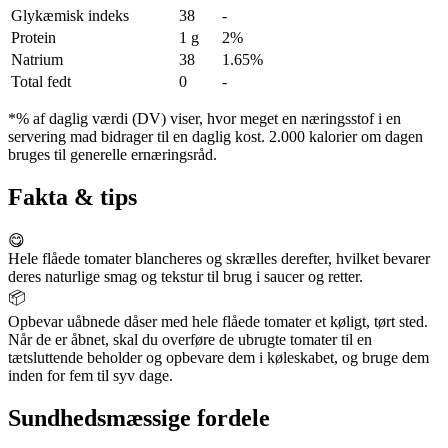
Glykæmisk indeks
38
-
Protein
1 g
2%
Natrium
38
1.65%
Total fedt
0
-
*% af daglig værdi (DV) viser, hvor meget en næringsstof i en
servering mad bidrager til en daglig kost. 2.000 kalorier om dagen
bruges til generelle ernæringsråd.
Fakta & tips
😋
Hele flåede tomater blancheres og skrælles derefter, hvilket bevarer
deres naturlige smag og tekstur til brug i saucer og retter.
📦
Opbevar uåbnede dåser med hele flåede tomater et køligt, tørt sted.
Når de er åbnet, skal du overføre de ubrugte tomater til en
tætsluttende beholder og opbevare dem i køleskabet, og bruge dem
inden for fem til syv dage.
Sundhedsmæssige fordele