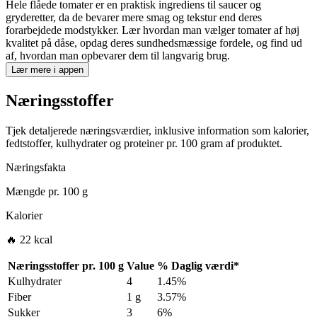
Hele flåede tomater er en praktisk ingrediens til saucer og
gryderetter, da de bevarer mere smag og tekstur end deres
forarbejdede modstykker. Lær hvordan man vælger tomater af høj
kvalitet på dåse, opdag deres sundhedsmæssige fordele, og find ud
af, hvordan man opbevarer dem til langvarig brug.
Lær mere i appen
Næringsstoffer
Tjek detaljerede næringsværdier, inklusive information som kalorier,
fedtstoffer, kulhydrater og proteiner pr. 100 gram af produktet.
Næringsfakta
Mængde pr.
100 g
Kalorier
🔥 22 kcal
Næringsstoffer pr.
100 g
Value
%
Daglig værdi
*
Kulhydrater
4
1.45%
Fiber
1 g
3.57%
Sukker
3
6%