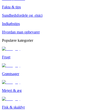
Fakta & tips
Sundhedsfordele og -risici
Indkøbstips
Hvordan man opbevarer
Populære kategorier
Frugt
Grøntsager
Mejeri & æg
Fisk & skaldyr