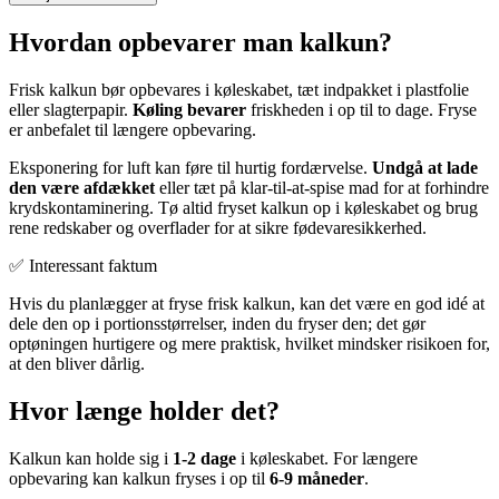
Hvordan opbevarer man kalkun?
Frisk kalkun bør opbevares i køleskabet, tæt indpakket i plastfolie
eller slagterpapir.
Køling bevarer
friskheden i op til to dage. Fryse
er anbefalet til længere opbevaring.
Eksponering for luft kan føre til hurtig fordærvelse.
Undgå at lade
den være afdækket
eller tæt på klar-til-at-spise mad for at forhindre
krydskontaminering. Tø altid fryset kalkun op i køleskabet og brug
rene redskaber og overflader for at sikre fødevaresikkerhed.
✅ Interessant faktum
Hvis du planlægger at fryse frisk kalkun, kan det være en god idé at
dele den op i portionsstørrelser, inden du fryser den; det gør
optøningen hurtigere og mere praktisk, hvilket mindsker risikoen for,
at den bliver dårlig.
Hvor længe holder det?
Kalkun kan holde sig i
1-2 dage
i køleskabet. For længere
opbevaring kan kalkun fryses i op til
6-9 måneder
.