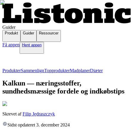
Guider
Produkt
Guider
Ressourcer
Få appen
Hent appen
Produkter
Sammenlign
Topprodukter
Madplaner
Diæter
Kalkun — næringsstoffer,
sundhedsmæssige fordele og indkøbstips
Skrevet af
Filip Jędraszczyk
Sidst opdateret
3. december 2024