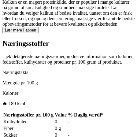
Kalkun er en magert proteinkilde, der er populær i mange kulturer
på grund af sin alsidighed og sundhedsmæssige fordele. Lær
hvordan du vælger kalkun af bedste kvalitet, uanset om den er frisk
eller frossen, og opdag dens ernæringsmæssige værdi samt de bedste
opbevaringsmetoder for at bevare kvaliteten og sikkerheden.
Lær mere i appen
Næringsstoffer
Tjek detaljerede næringsværdier, inklusive information som kalorier,
fedtstoffer, kulhydrater og proteiner pr. 100 gram af produktet.
Næringsfakta
Mængde pr.
100 g
Kalorier
🔥 189 kcal
Næringsstoffer pr.
100 g
Value
%
Daglig værdi
*
Kulhydrater
0
-
Fiber
0 g
-
Sukker
0
-