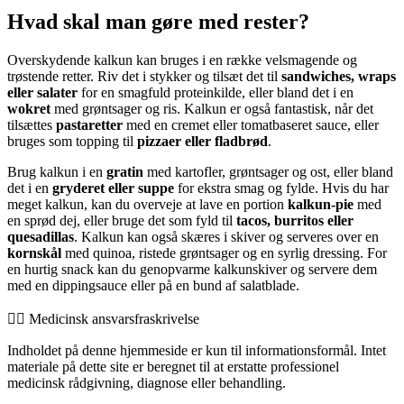
Hvad skal man gøre med rester?
Overskydende kalkun kan bruges i en række velsmagende og
trøstende retter. Riv det i stykker og tilsæt det til
sandwiches, wraps
eller salater
for en smagfuld proteinkilde, eller bland det i en
wokret
med grøntsager og ris. Kalkun er også fantastisk, når det
tilsættes
pastaretter
med en cremet eller tomatbaseret sauce, eller
bruges som topping til
pizzaer eller fladbrød
.
Brug kalkun i en
gratin
med kartofler, grøntsager og ost, eller bland
det i en
gryderet eller suppe
for ekstra smag og fylde. Hvis du har
meget kalkun, kan du overveje at lave en portion
kalkun-pie
med
en sprød dej, eller bruge det som fyld til
tacos, burritos eller
quesadillas
. Kalkun kan også skæres i skiver og serveres over en
kornskål
med quinoa, ristede grøntsager og en syrlig dressing. For
en hurtig snack kan du genopvarme kalkunskiver og servere dem
med en dippingsauce eller på en bund af salatblade.
👨‍⚕️️ Medicinsk ansvarsfraskrivelse
Indholdet på denne hjemmeside er kun til informationsformål. Intet
materiale på dette site er beregnet til at erstatte professionel
medicinsk rådgivning, diagnose eller behandling.