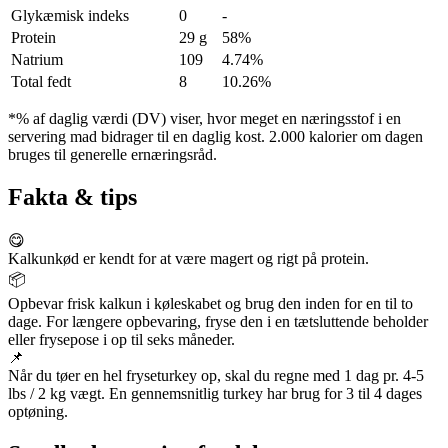
Glykæmisk indeks
0
-
Protein
29 g
58%
Natrium
109
4.74%
Total fedt
8
10.26%
*% af daglig værdi (DV) viser, hvor meget en næringsstof i en
servering mad bidrager til en daglig kost. 2.000 kalorier om dagen
bruges til generelle ernæringsråd.
Fakta & tips
😋
Kalkunkød er kendt for at være magert og rigt på protein.
📦
Opbevar frisk kalkun i køleskabet og brug den inden for en til to
dage. For længere opbevaring, fryse den i en tætsluttende beholder
eller frysepose i op til seks måneder.
📌
Når du tøer en hel fryseturkey op, skal du regne med 1 dag pr. 4-5
lbs / 2 kg vægt. En gennemsnitlig turkey har brug for 3 til 4 dages
optøning.