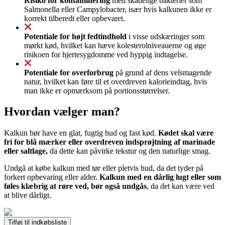
Risiko for kontaminering
med skadelige bakterier som
Salmonella eller Campylobacter, især hvis kalkunen ikke er
korrekt tilberedt eller opbevaret.
Potentiale for højt fedtindhold
i visse udskæringer som
mørkt kød, hvilket kan hæve kolesterolniveauerne og øge
risikoen for hjertesygdomme ved hyppig indtagelse.
Potentiale for overforbrug
på grund af dens velsmagende
natur, hvilket kan føre til et overdreven kalorieindtag, hvis
man ikke er opmærksom på portionsstørrelser.
Hvordan vælger man?
Kalkun bør have en glat, fugtig hud og fast kød.
Kødet skal være
fri for blå mærker eller overdreven indsprøjtning af marinade
eller saltlage,
da dette kan påvirke tekstur og den naturlige smag.
Undgå at købe kalkun med tør eller pletvis hud, da det tyder på
forkert opbevaring eller alder.
Kalkun med en dårlig lugt eller som
føles klæbrig at røre ved, bør også undgås
, da det kan være ved
at blive dårligt.
Tilføj til indkøbsliste