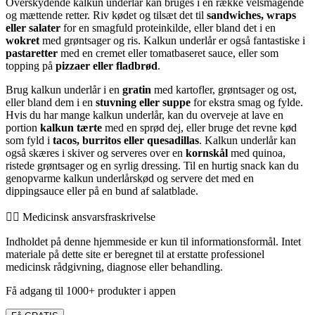
Overskydende kalkun underlår kan bruges i en række velsmagende
og mættende retter. Riv kødet og tilsæt det til
sandwiches, wraps
eller salater
for en smagfuld proteinkilde, eller bland det i en
wokret
med grøntsager og ris. Kalkun underlår er også fantastiske i
pastaretter
med en cremet eller tomatbaseret sauce, eller som
topping på
pizzaer eller fladbrød
.
Brug kalkun underlår i en
gratin
med kartofler, grøntsager og ost,
eller bland dem i en
stuvning eller suppe
for ekstra smag og fylde.
Hvis du har mange kalkun underlår, kan du overveje at lave en
portion
kalkun tærte
med en sprød dej, eller bruge det revne kød
som fyld i
tacos, burritos eller quesadillas
. Kalkun underlår kan
også skæres i skiver og serveres over en
kornskål
med quinoa,
ristede grøntsager og en syrlig dressing. Til en hurtig snack kan du
genopvarme kalkun underlårskød og servere det med en
dippingsauce eller på en bund af salatblade.
👨‍⚕️️ Medicinsk ansvarsfraskrivelse
Indholdet på denne hjemmeside er kun til informationsformål. Intet
materiale på dette site er beregnet til at erstatte professionel
medicinsk rådgivning, diagnose eller behandling.
Få adgang til 1000+ produkter i appen