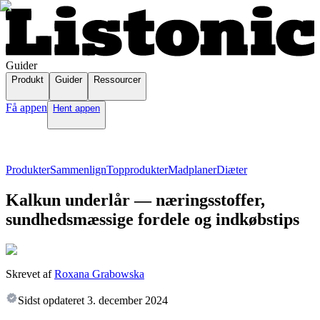
Guider
Produkt
Guider
Ressourcer
Få appen
Hent appen
Produkter
Sammenlign
Topprodukter
Madplaner
Diæter
Kalkun underlår — næringsstoffer,
sundhedsmæssige fordele og indkøbstips
Skrevet af
Roxana Grabowska
Sidst opdateret
3. december 2024