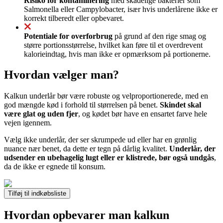
Risiko for kontaminering
med skadelige bakterier som
Salmonella eller Campylobacter, især hvis underlårene ikke er
korrekt tilberedt eller opbevaret.
Potentiale for overforbrug
på grund af den rige smag og
større portionsstørrelse, hvilket kan føre til et overdrevent
kalorieindtag, hvis man ikke er opmærksom på portionerne.
Hvordan vælger man?
Kalkun underlår bør være robuste og velproportionerede, med en
god mængde kød i forhold til størrelsen på benet.
Skindet skal
være glat og uden fjer
, og kødet bør have en ensartet farve hele
vejen igennem.
Vælg ikke underlår, der ser skrumpede ud eller har en grønlig
nuance nær benet, da dette er tegn på dårlig kvalitet.
Underlår, der
udsender en ubehagelig lugt eller er klistrede, bør også undgås
,
da de ikke er egnede til konsum.
Tilføj til indkøbsliste
Hvordan opbevarer man kalkun