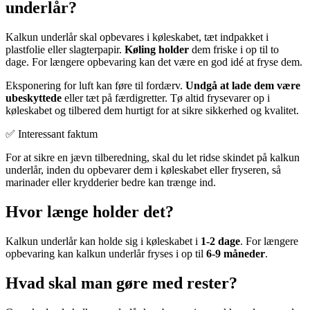
underlår?
Kalkun underlår skal opbevares i køleskabet, tæt indpakket i
plastfolie eller slagterpapir.
Køling holder
dem friske i op til to
dage. For længere opbevaring kan det være en god idé at fryse dem.
Eksponering for luft kan føre til fordærv.
Undgå at lade dem være
ubeskyttede
eller tæt på færdigretter. Tø altid frysevarer op i
køleskabet og tilbered dem hurtigt for at sikre sikkerhed og kvalitet.
✅ Interessant faktum
For at sikre en jævn tilberedning, skal du let ridse skindet på kalkun
underlår, inden du opbevarer dem i køleskabet eller fryseren, så
marinader eller krydderier bedre kan trænge ind.
Hvor længe holder det?
Kalkun underlår kan holde sig i køleskabet i
1-2 dage
. For længere
opbevaring kan kalkun underlår fryses i op til
6-9 måneder
.
Hvad skal man gøre med rester?