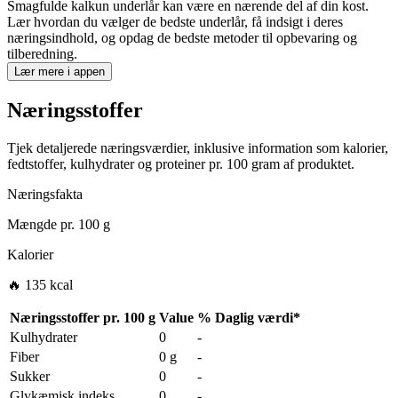
Smagfulde kalkun underlår kan være en nærende del af din kost.
Lær hvordan du vælger de bedste underlår, få indsigt i deres
næringsindhold, og opdag de bedste metoder til opbevaring og
tilberedning.
Lær mere i appen
Næringsstoffer
Tjek detaljerede næringsværdier, inklusive information som kalorier,
fedtstoffer, kulhydrater og proteiner pr. 100 gram af produktet.
Næringsfakta
Mængde pr.
100 g
Kalorier
🔥 135 kcal
Næringsstoffer pr.
100 g
Value
%
Daglig værdi
*
Kulhydrater
0
-
Fiber
0 g
-
Sukker
0
-
Glykæmisk indeks
0
-