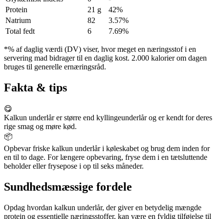
Protein
21 g
42%
Natrium
82
3.57%
Total fedt
6
7.69%
*% af daglig værdi (DV) viser, hvor meget en næringsstof i en
servering mad bidrager til en daglig kost. 2.000 kalorier om dagen
bruges til generelle ernæringsråd.
Fakta & tips
😋
Kalkun underlår er større end kyllingeunderlår og er kendt for deres
rige smag og møre kød.
📦
Opbevar friske kalkun underlår i køleskabet og brug dem inden for
en til to dage. For længere opbevaring, fryse dem i en tætsluttende
beholder eller frysepose i op til seks måneder.
Sundhedsmæssige fordele
Opdag hvordan kalkun underlår, der giver en betydelig mængde
protein og essentielle næringsstoffer, kan være en fyldig tilføjelse til