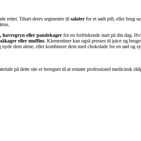
 retter. Tilsæt deres segmenter til
salater
for et sødt pift, eller brug sa
itrus.
, havregryn eller pandekager
for en forfriskende start på din dag. H
måkager eller muffins
. Klementiner kan også presses til juice og bruge
g nyde dem alene, eller kombinere dem med chokolade for en sød og sy
riale på dette site er beregnet til at erstatte professionel medicinsk rå