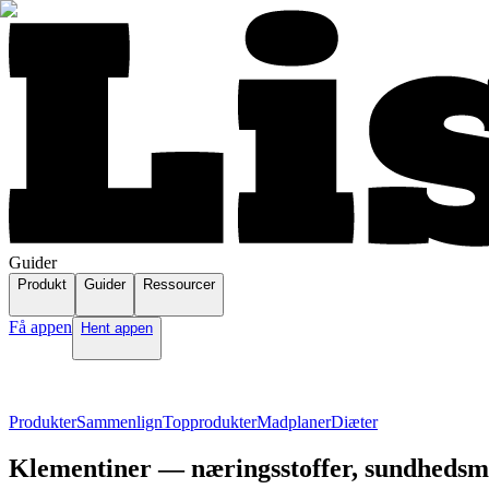
Guider
Produkt
Guider
Ressourcer
Få appen
Hent appen
Produkter
Sammenlign
Topprodukter
Madplaner
Diæter
Klementiner — næringsstoffer, sundhedsmæ