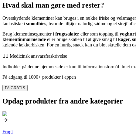
Hvad skal man gøre med rester?
Overskydende klementiner kan bruges i en række friske og velsmagende
fantastiske i
smoothies
, hvor de tilføjer naturlig sødme og et strejf af c
Brug klementinsegmenter i
frugtsalater
eller som topping til
yoghurt
klementinmarmelade
eller bruge skallen til at give smag til
kager, s
kølende lækkerbisken. For en hurtig snack kan du blot skrælle dem o
👨‍⚕️️ Medicinsk ansvarsfraskrivelse
Indholdet på denne hjemmeside er kun til informationsformål. Intet mate
Få adgang til 1000+ produkter i appen
Få GRATIS
Opdag produkter fra andre kategorier
Frugt