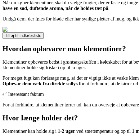
Når du køber klementiner, skal du vælge frugter, der er faste og tunge i
have en sød, duftende aroma, når de holdes tæt på
.
Undgå dem, der føles for bløde eller har synlige pletter af mug.
og ikk
Tilføj til indkøbsliste
Hvordan opbevarer man klementiner?
Klementiner opbevares bedst i grøntsagsskuffen i køleskabet for at be
klementiner holde sig friske i op til to uger.
For meget fugt kan forårsage mug, så det er vigtigt ikke at vaske kl
Opbevar dem væk fra direkte sollys
for at forhindre, at de tørrer u
✅ Interessant faktum
For at forhindre, at klementiner tørrer ud, kan du overveje at opbevar
Hvor længe holder det?
Klementiner kan holde sig i
1-2 uger
ved stuetemperatur og op til
1 