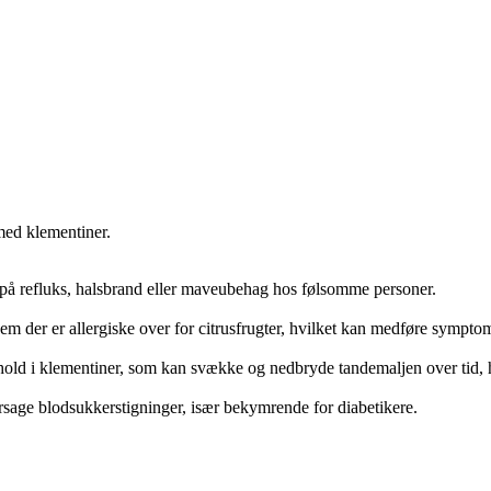
med klementiner.
 på refluks, halsbrand eller maveubehag hos følsomme personer.
em der er allergiske over for citrusfrugter, hvilket kan medføre sympt
hold i klementiner, som kan svække og nedbryde tandemaljen over tid, h
rårsage blodsukkerstigninger, især bekymrende for diabetikere.