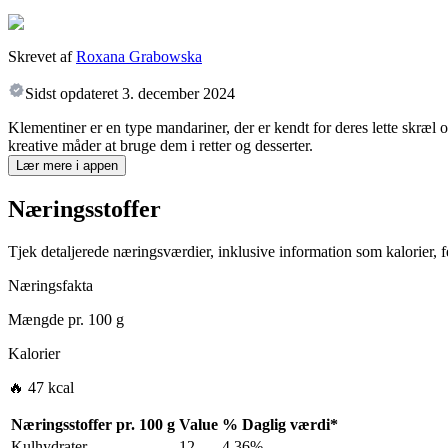
Skrevet af
Roxana Grabowska
Sidst opdateret
3. december 2024
Klementiner er en type mandariner, der er kendt for deres lette skræl 
kreative måder at bruge dem i retter og desserter.
Lær mere i appen
Næringsstoffer
Tjek detaljerede næringsværdier, inklusive information som kalorier, fe
Næringsfakta
Mængde pr.
100 g
Kalorier
🔥 47 kcal
Næringsstoffer pr.
100 g
Value
%
Daglig værdi
*
Kulhydrater
12
4.36%