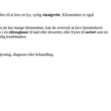
ften til at lave en lys, syrlig
vinaigrette
. Klementiner er også
vis du har mange klementiner, kan du overveje at lave hjemmelavet
s i en
citrusglasur
til kød eller desserter, eller fryses til
sorbet
som en
rlig kombination.
dgivning, diagnose eller behandling.