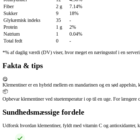
Fiber
2 g
7.14%
Sukker
9
18%
Glykæmisk indeks
35
-
Protein
1 g
2%
Natrium
1
0.04%
Total fedt
0
-
*% af daglig værdi (DV) viser, hvor meget en næringsstof i en serveri
Fakta & tips
😋
Klementiner er en hybrid mellem en mandarinen og en sød appelsin, ken
📦
Opbevar klementiner ved stuetemperatur i op til en uge. For længere o
Sundhedsmæssige fordele
Udforsk hvordan klementiner, fyldt med vitamin C og antioxidanter, kan