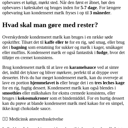
opbevares et køligt, mørkt sted. Når den først er åbnet, bør den
opbevares i køleskabet og bruges inden for
5-7 dage
. For længere
opbevaring kan kondenseret mælk fryses i op til
3 måneder
.
Hvad skal man gøre med rester?
Overskydende kondenseret mælk kan bruges i en række søde
opskrifter. Tilsæt det til
kaffe eller te
for en rig, sød smag, eller brug
det i
bagning
som erstatning for sukker og mælk i kager, småkager
eller muffins. Kondenseret mælk er også fantastisk i
fudge
, hvor det
tilføjer en cremet konsistens.
Brug kondenseret mælk til at lave en
karamelsauce
ved at simre
det, indtil det tykner og bliver mørkere, perfekt til at dryppe over
desserter. Hvis du har meget kondenseret mælk, kan du overveje at
lave en portion
hjemmelavet is
eller bruge det i en
tres leches kage
for en rig, fugtig dessert. Kondenseret mælk kan også blendes i
smoothies
eller milkshakes for ekstra cremede konsistens, eller
bruges i
kokosmakroner
som et bindemiddel. For en hurtig dessert
kan du prøve at blande kondenseret mælk med kakao for en simpel,
ikke-kogt chokolade sauce.
👨‍⚕️️ Medicinsk ansvarsfraskrivelse