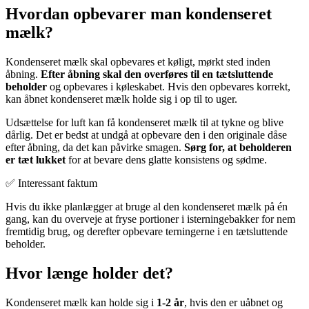
Hvordan opbevarer man kondenseret
mælk?
Kondenseret mælk skal opbevares et køligt, mørkt sted inden
åbning.
Efter åbning skal den overføres til en tætsluttende
beholder
og opbevares i køleskabet. Hvis den opbevares korrekt,
kan åbnet kondenseret mælk holde sig i op til to uger.
Udsættelse for luft kan få kondenseret mælk til at tykne og blive
dårlig. Det er bedst at undgå at opbevare den i den originale dåse
efter åbning, da det kan påvirke smagen.
Sørg for, at beholderen
er tæt lukket
for at bevare dens glatte konsistens og sødme.
✅ Interessant faktum
Hvis du ikke planlægger at bruge al den kondenseret mælk på én
gang, kan du overveje at fryse portioner i isterningebakker for nem
fremtidig brug, og derefter opbevare terningerne i en tætsluttende
beholder.
Hvor længe holder det?
Kondenseret mælk kan holde sig i
1-2 år
, hvis den er uåbnet og