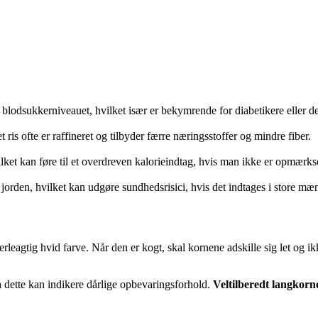
i blodsukkerniveauet, hvilket især er bekymrende for diabetikere eller 
is ofte er raffineret og tilbyder færre næringsstoffer og mindre fiber.
lket kan føre til et overdreven kalorieindtag, hvis man ikke er opmærks
a jorden, hvilket kan udgøre sundhedsrisici, hvis det indtages i store mæ
erleagtig hvid farve. Når den er kogt, skal kornene adskille sig let og 
a dette kan indikere dårlige opbevaringsforhold.
Veltilberedt langkorne