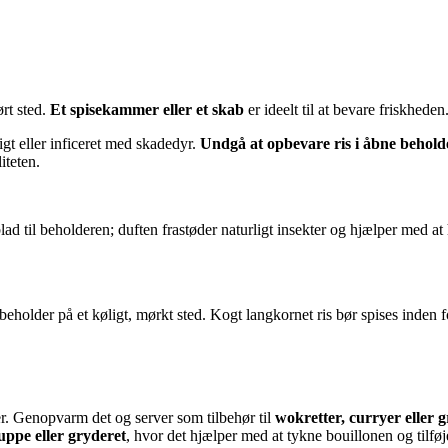
ørt sted.
Et spisekammer eller et skab
er ideelt til at bevare friskheden
ligt eller inficeret med skadedyr.
Undgå at opbevare ris i åbne behold
iteten.
ad til beholderen; duften frastøder naturligt insekter og hjælper med at ho
 beholder på et køligt, mørkt sted. Kogt langkornet ris bør spises inden 
er. Genopvarm det og server som tilbehør til
wokretter, curryer eller g
uppe eller gryderet
, hvor det hjælper med at tykne bouillonen og tilføje