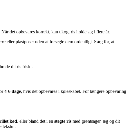
. Når det opbevares korrekt, kan ukogt ris holde sig i flere år.
ere
eller plastposer uden at forsegle dem ordentligt. Sørg for, at
lde dit ris friskt.
for
4-6 dage
, hvis det opbevares i køleskabet. For længere opbevaring
rillet kød
, eller bland det i en
stegte ris
med grøntsager, æg og dit
 tekstur.