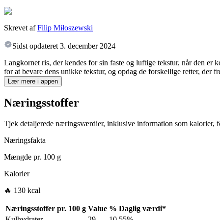
Skrevet af
Filip Miłoszewski
Sidst opdateret
3. december 2024
Langkornet ris, der kendes for sin faste og luftige tekstur, når den e
for at bevare dens unikke tekstur, og opdag de forskellige retter, der f
Lær mere i appen
Næringsstoffer
Tjek detaljerede næringsværdier, inklusive information som kalorier, fe
Næringsfakta
Mængde pr.
100 g
Kalorier
🔥 130 kcal
Næringsstoffer pr.
100 g
Value
%
Daglig værdi
*
Kulhydrater
29
10.55%