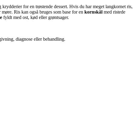
rydderier for en trøstende dessert. Hvis du har meget langkornet ris,
er møre. Ris kan også bruges som base for en
kornskål
med ristede
de
fyldt med ost, kød eller grøntsager.
dgivning, diagnose eller behandling.