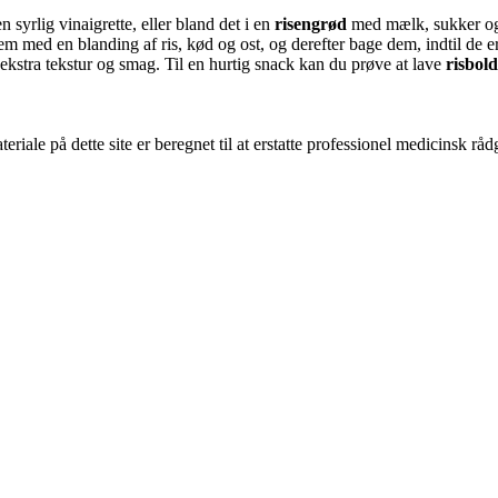
syrlig vinaigrette, eller bland det i en
risengrød
med mælk, sukker og k
em med en blanding af ris, kød og ost, og derefter bage dem, indtil de 
ekstra tekstur og smag. Til en hurtig snack kan du prøve at lave
risbol
riale på dette site er beregnet til at erstatte professionel medicinsk rå