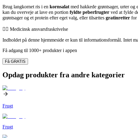
Brug langkornet ris i en
kornsalat
med hakkede grøntsager, urter og en 
kan du overveje at lave en portion
fyldte peberfrugter
ved at fylde d
grøntsager og et protein efter eget valg, eller tilsættes
gratinretter
for 
👨‍⚕️️ Medicinsk ansvarsfraskrivelse
Indholdet på denne hjemmeside er kun til informationsformål. Intet mate
Få adgang til 1000+ produkter i appen
Få GRATIS
Opdag produkter fra andre kategorier
Frugt
Frugt