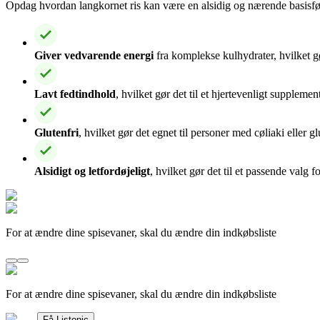
Opdag hvordan langkornet ris kan være en alsidig og nærende basisføde
Giver vedvarende energi
fra komplekse kulhydrater, hvilket gø
Lavt fedtindhold
, hvilket gør det til et hjertevenligt supplement
Glutenfri
, hvilket gør det egnet til personer med cøliaki eller g
Alsidigt og letfordøjeligt
, hvilket gør det til et passende valg 
For at ændre dine spisevaner, skal du ændre din indkøbsliste
For at ændre dine spisevaner, skal du ændre din indkøbsliste
Få Listonic