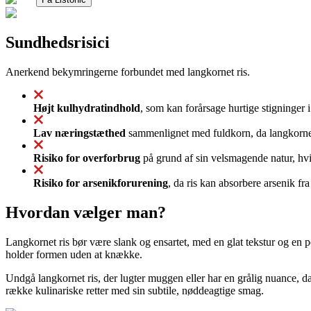
Sundhedsrisici
Anerkend bekymringerne forbundet med langkornet ris.
Højt kulhydratindhold
, som kan forårsage hurtige stigninger 
Lav næringstæthed
sammenlignet med fuldkorn, da langkornet r
Risiko for overforbrug
på grund af sin velsmagende natur, hvi
Risiko for arsenikforurening
, da ris kan absorbere arsenik fr
Hvordan vælger man?
Langkornet ris bør være slank og ensartet, med en glat tekstur og en p
holder formen uden at knække.
Undgå langkornet ris, der lugter muggen eller har en grålig nuance, d
række kulinariske retter med sin subtile, nøddeagtige smag.