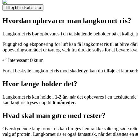
Tilføj til indkøbsliste
Hvordan opbevarer man langkornet ris?
Langkornet ris bør opbevares i en tætsluttende beholder på et køligt, t
Fugtighed og eksponering for luft kan få langkornet ris til at blive dår
opbevaringsområdet er tørt og væk fra direkte sollys for at bevare kval
✅ Interessant faktum
For at beskytte langkornet ris mod skadedyr, kan du tilføje et laurbærbl
Hvor længe holder det?
Langkornet ris kan holde i
1-2 år
, når det opbevares i en tætsluttende
kan kogt ris fryses i op til
6 måneder
.
Hvad skal man gøre med rester?
Overskydende langkornet ris kan bruges i en række salte og søde rett
valg af protein. Langkornet ris er også fantastisk, når det tilsættes en
s