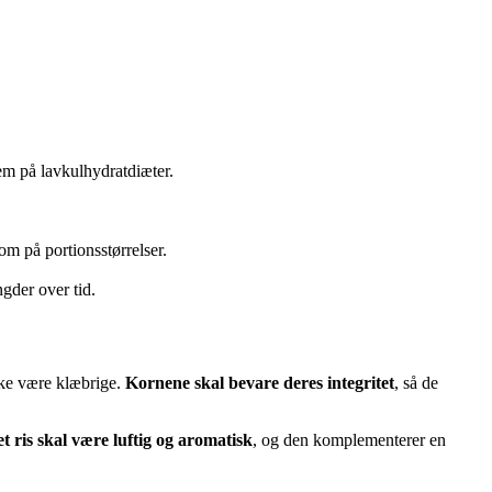
dem på lavkulhydratdiæter.
om på portionsstørrelser.
ngder over tid.
ikke være klæbrige.
Kornene skal bevare deres integritet
, så de
t ris skal være luftig og aromatisk
, og den komplementerer en