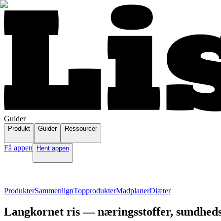
Guider
Produkt
Guider
Ressourcer
Få appen
Hent appen
Produkter
Sammenlign
Topprodukter
Madplaner
Diæter
Langkornet ris — næringsstoffer, sundheds