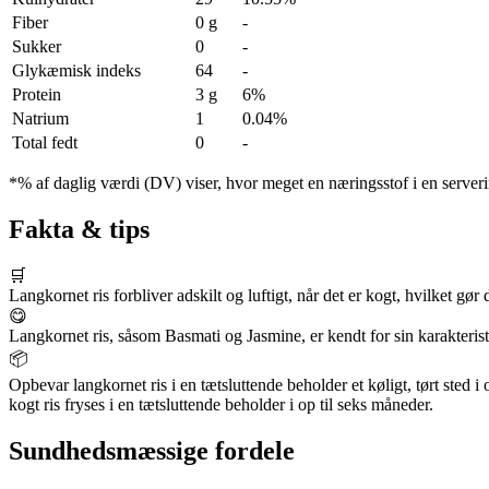
Fiber
0 g
-
Sukker
0
-
Glykæmisk indeks
64
-
Protein
3 g
6%
Natrium
1
0.04%
Total fedt
0
-
*% af daglig værdi (DV) viser, hvor meget en næringsstof i en serveri
Fakta & tips
🛒
Langkornet ris forbliver adskilt og luftigt, når det er kogt, hvilket gør d
😋
Langkornet ris, såsom Basmati og Jasmine, er kendt for sin karakterist
📦
Opbevar langkornet ris i en tætsluttende beholder et køligt, tørt sted i
kogt ris fryses i en tætsluttende beholder i op til seks måneder.
Sundhedsmæssige fordele