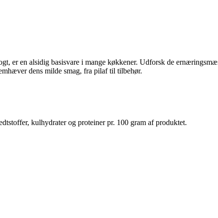
r kogt, er en alsidig basisvare i mange køkkener. Udforsk de ernæringsmæ
remhæver dens milde smag, fra pilaf til tilbehør.
dtstoffer, kulhydrater og proteiner pr. 100 gram af produktet.