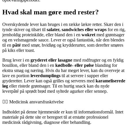
Hvad skal man gøre med rester?
Overskydende lever kan bruges i en række lækre retter. Skær den i
tynde skiver og tilsæt til
salater, sandwiches eller wraps
for en rig,
jernholdig proteinkilde, eller bland den i en
wokret
med grøntsager
og en velsmagende sauce. Lever er også fantastisk, når den blendes
til en
pâté
med smør, hvidløg og krydderurter, som derefter smøres
på kiks eller toast.
Brug lever i en
gryderet eller lasagne
med rodfrugter og en fyldig
bouillon, eller bland den i en
kødbolle- eller pølse
blanding for
ekstra smag og næring. Hvis du har meget lever, kan du overveje at
lave en portion
leverdumplings
til at servere i supper eller
gryderetter. Lever kan også grilles og serveres med
karameliserede
løg
eller ristede grøntsager. Til en hurtig snack kan du nyde
leverpâté på sprødt brød med syltede agurker eller sennep.
👨‍⚕️️ Medicinsk ansvarsfraskrivelse
Indholdet på denne hjemmeside er kun til informationsformål. Intet
materiale på dette site er beregnet til at erstatte professionel
medicinsk rådgivning, diagnose eller behandling.