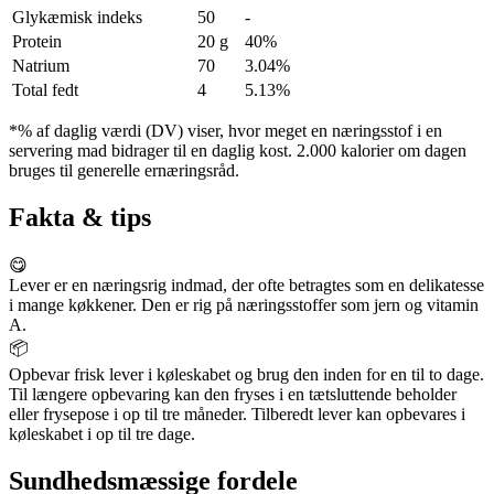
Glykæmisk indeks
50
-
Protein
20 g
40%
Natrium
70
3.04%
Total fedt
4
5.13%
*% af daglig værdi (DV) viser, hvor meget en næringsstof i en
servering mad bidrager til en daglig kost. 2.000 kalorier om dagen
bruges til generelle ernæringsråd.
Fakta & tips
😋
Lever er en næringsrig indmad, der ofte betragtes som en delikatesse
i mange køkkener. Den er rig på næringsstoffer som jern og vitamin
A.
📦
Opbevar frisk lever i køleskabet og brug den inden for en til to dage.
Til længere opbevaring kan den fryses i en tætsluttende beholder
eller frysepose i op til tre måneder. Tilberedt lever kan opbevares i
køleskabet i op til tre dage.
Sundhedsmæssige fordele