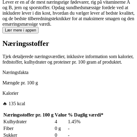
Lever er en af de mest næringsrige fødevarer, rig på vitaminerne A
og B, jern og sporstoffer. Opdag sundhedsmæssige fordele ved at
inkludere lever i din kost, hvordan du vælger lever af bedste kvalitet,
og de bedste tilberedningsteknikker for at maksimere smagen og den
ernæringsmæssige værdi.
Lær mere i appen
Næringsstoffer
Tjek detaljerede næringsværdier, inklusive information som kalorier,
fedtstoffer, kulhydrater og proteiner pr. 100 gram af produktet.
Næringsfakta
Mængde pr.
100 g
Kalorier
🔥 135 kcal
Næringsstoffer pr.
100 g
Value
%
Daglig værdi
*
Kulhydrater
4
1.45%
Fiber
0 g
-
Sukker
0
-