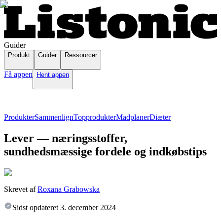
Guider
Produkt
Guider
Ressourcer
Få appen
Hent appen
Produkter
Sammenlign
Topprodukter
Madplaner
Diæter
Lever — næringsstoffer,
sundhedsmæssige fordele og indkøbstips
Skrevet af
Roxana Grabowska
Sidst opdateret
3. december 2024