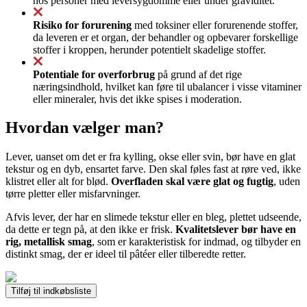
hos personer med leversygdomme eller under graviditet.
Risiko for forurening
med toksiner eller forurenende stoffer,
da leveren er et organ, der behandler og opbevarer forskellige
stoffer i kroppen, herunder potentielt skadelige stoffer.
Potentiale for overforbrug
på grund af det rige
næringsindhold, hvilket kan føre til ubalancer i visse vitaminer
eller mineraler, hvis det ikke spises i moderation.
Hvordan vælger man?
Lever, uanset om det er fra kylling, okse eller svin, bør have en glat
tekstur og en dyb, ensartet farve. Den skal føles fast at røre ved, ikke
klistret eller alt for blød.
Overfladen skal være glat og fugtig
, uden
tørre pletter eller misfarvninger.
Afvis lever, der har en slimede tekstur eller en bleg, plettet udseende,
da dette er tegn på, at den ikke er frisk.
Kvalitetslever bør have en
rig, metallisk smag
, som er karakteristisk for indmad, og tilbyder en
distinkt smag, der er ideel til pâtéer eller tilberedte retter.
Tilføj til indkøbsliste