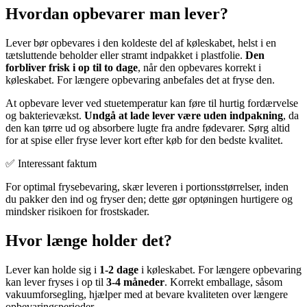
Hvordan opbevarer man lever?
Lever bør opbevares i den koldeste del af køleskabet, helst i en
tætsluttende beholder eller stramt indpakket i plastfolie.
Den
forbliver frisk i op til to dage
, når den opbevares korrekt i
køleskabet. For længere opbevaring anbefales det at fryse den.
At opbevare lever ved stuetemperatur kan føre til hurtig fordærvelse
og bakterievækst.
Undgå at lade lever være uden indpakning
, da
den kan tørre ud og absorbere lugte fra andre fødevarer. Sørg altid
for at spise eller fryse lever kort efter køb for den bedste kvalitet.
✅ Interessant faktum
For optimal frysebevaring, skær leveren i portionsstørrelser, inden
du pakker den ind og fryser den; dette gør optøningen hurtigere og
mindsker risikoen for frostskader.
Hvor længe holder det?
Lever kan holde sig i
1-2 dage
i køleskabet. For længere opbevaring
kan lever fryses i op til
3-4 måneder
. Korrekt emballage, såsom
vakuumforsegling, hjælper med at bevare kvaliteten over længere
opbevaringsperioder.