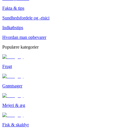
Fakta & tips
Sundhedsfordele og -risici
Indkøbstips
Hvordan man opbevarer
Populære kategorier
Frugt
Grøntsager
Mejeri & æg
Fisk & skaldyr