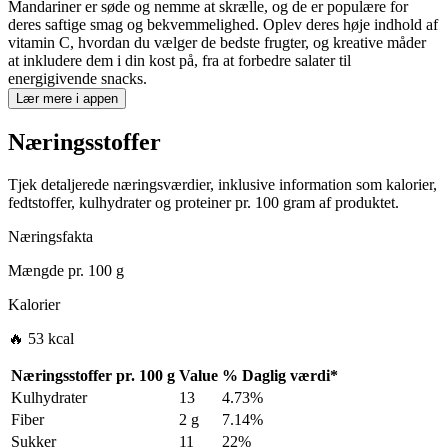
Mandariner er søde og nemme at skrælle, og de er populære for
deres saftige smag og bekvemmelighed. Oplev deres høje indhold af
vitamin C, hvordan du vælger de bedste frugter, og kreative måder
at inkludere dem i din kost på, fra at forbedre salater til
energigivende snacks.
Lær mere i appen
Næringsstoffer
Tjek detaljerede næringsværdier, inklusive information som kalorier,
fedtstoffer, kulhydrater og proteiner pr. 100 gram af produktet.
Næringsfakta
Mængde pr.
100 g
Kalorier
🔥 53 kcal
Næringsstoffer pr.
100 g
Value
%
Daglig værdi
*
Kulhydrater
13
4.73%
Fiber
2 g
7.14%
Sukker
11
22%