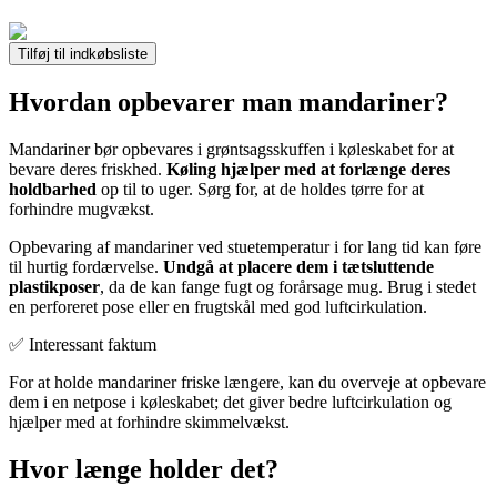
Tilføj til indkøbsliste
Hvordan opbevarer man mandariner?
Mandariner bør opbevares i grøntsagsskuffen i køleskabet for at
bevare deres friskhed.
Køling hjælper med at forlænge deres
holdbarhed
op til to uger. Sørg for, at de holdes tørre for at
forhindre mugvækst.
Opbevaring af mandariner ved stuetemperatur i for lang tid kan føre
til hurtig fordærvelse.
Undgå at placere dem i tætsluttende
plastikposer
, da de kan fange fugt og forårsage mug. Brug i stedet
en perforeret pose eller en frugtskål med god luftcirkulation.
✅ Interessant faktum
For at holde mandariner friske længere, kan du overveje at opbevare
dem i en netpose i køleskabet; det giver bedre luftcirkulation og
hjælper med at forhindre skimmelvækst.
Hvor længe holder det?