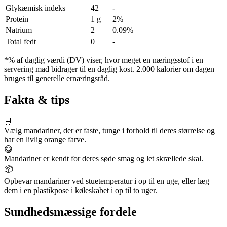
Glykæmisk indeks
42
-
Protein
1 g
2%
Natrium
2
0.09%
Total fedt
0
-
*% af daglig værdi (DV) viser, hvor meget en næringsstof i en
servering mad bidrager til en daglig kost. 2.000 kalorier om dagen
bruges til generelle ernæringsråd.
Fakta & tips
🛒
Vælg mandariner, der er faste, tunge i forhold til deres størrelse og
har en livlig orange farve.
😋
Mandariner er kendt for deres søde smag og let skrællede skal.
📦
Opbevar mandariner ved stuetemperatur i op til en uge, eller læg
dem i en plastikpose i køleskabet i op til to uger.
Sundhedsmæssige fordele