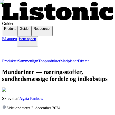
Guider
Produkt
Guider
Ressourcer
Få appen
Hent appen
Produkter
Sammenlign
Topprodukter
Madplaner
Diæter
Mandariner — næringsstoffer,
sundhedsmæssige fordele og indkøbstips
Skrevet af
Agata Pankow
Sidst opdateret
3. december 2024