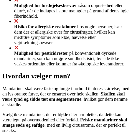
Mulighed for fordøjelsesbesvær
såsom oppustethed eller
diarré, når de indtages i store mængder på grund af deres høje
fiberindhold.
Risiko for allergiske reaktioner
hos nogle personer, især
dem der er allergiske over for citrusfrugter, hvilket kan
medføre symptomer som kløe, hævelse eller
vejrtrækningsbesvær.
Mulighed for pesticidrester
på konventionelt dyrkede
mandariner, som kan udgøre sundhedsrisici, hvis de ikke
vaskes ordentligt eller kommer fra økologiske leverandører.
Hvordan vælger man?
Mandariner skal være faste og tunge i forhold til deres størrelse, med
en lys orange farve, der er ensartet over hele skallen.
Skallen skal
være tynd og sidde tæt om segmenterne
, hvilket gør dem nemme
at skrælle.
Vælg ikke mandariner, der er bløde eller har pletter, da dette kan
være tegn på overmodenhed eller forfald.
Friske mandariner skal
smage søde og saftige
, med en livlig citrusaroma, der er perfekt til
snacks.