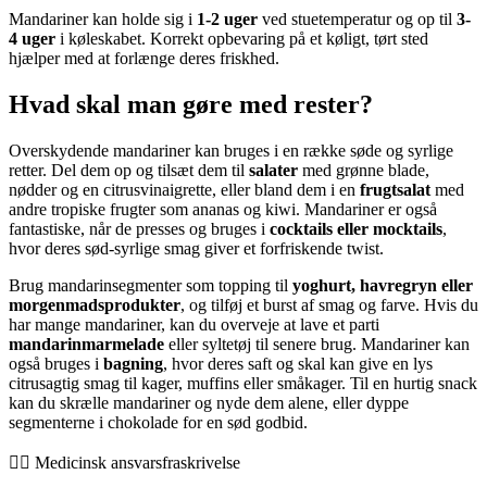
Mandariner kan holde sig i
1-2 uger
ved stuetemperatur og op til
3-
4 uger
i køleskabet. Korrekt opbevaring på et køligt, tørt sted
hjælper med at forlænge deres friskhed.
Hvad skal man gøre med rester?
Overskydende mandariner kan bruges i en række søde og syrlige
retter. Del dem op og tilsæt dem til
salater
med grønne blade,
nødder og en citrusvinaigrette, eller bland dem i en
frugtsalat
med
andre tropiske frugter som ananas og kiwi. Mandariner er også
fantastiske, når de presses og bruges i
cocktails eller mocktails
,
hvor deres sød-syrlige smag giver et forfriskende twist.
Brug mandarinsegmenter som topping til
yoghurt, havregryn eller
morgenmadsprodukter
, og tilføj et burst af smag og farve. Hvis du
har mange mandariner, kan du overveje at lave et parti
mandarinmarmelade
eller syltetøj til senere brug. Mandariner kan
også bruges i
bagning
, hvor deres saft og skal kan give en lys
citrusagtig smag til kager, muffins eller småkager. Til en hurtig snack
kan du skrælle mandariner og nyde dem alene, eller dyppe
segmenterne i chokolade for en sød godbid.
👨‍⚕️️ Medicinsk ansvarsfraskrivelse