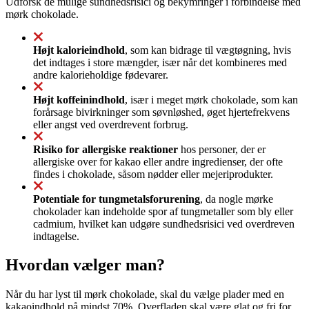
Udforsk de mulige sundhedsrisici og bekymringer i forbindelse med
mørk chokolade.
Højt kalorieindhold
, som kan bidrage til vægtøgning, hvis
det indtages i store mængder, især når det kombineres med
andre kalorieholdige fødevarer.
Højt koffeinindhold
, især i meget mørk chokolade, som kan
forårsage bivirkninger som søvnløshed, øget hjertefrekvens
eller angst ved overdrevent forbrug.
Risiko for allergiske reaktioner
hos personer, der er
allergiske over for kakao eller andre ingredienser, der ofte
findes i chokolade, såsom nødder eller mejeriprodukter.
Potentiale for tungmetalsforurening
, da nogle mørke
chokolader kan indeholde spor af tungmetaller som bly eller
cadmium, hvilket kan udgøre sundhedsrisici ved overdreven
indtagelse.
Hvordan vælger man?
Når du har lyst til mørk chokolade, skal du vælge plader med en
kakaoindhold på mindst 70%. Overfladen skal være glat og fri for