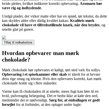
hvide pletter, hvilket indikerer korrekt opbevaring.
Aromaen bør
være rig og indbydende
.
Undgå plader, der virker matte eller har en sprød, tør tekstur, da dette
kan skyldes alder eller dårlig kvalitet kakao.
Kvalitets mørk
chokolade vil have et tilfredsstillende knæk, når den brydes
, og
smelte glat på ganen.
Tilføj til indkøbsliste
Hvordan opbevarer man mørk
chokolade?
Mørk chokolade bør opbevares et køligt, tørt sted væk fra sollys.
Opbevaring i et spisekammer eller skab
er ideelt for at bevare
dens rige smag og tekstur. Hvis den opbevares korrekt, kan mørk
chokolade holde sig i flere måneder.
Varme kan få chokoladen til at smelte, mens fugt kan føre til en
hvid, pulveragtig belægning. Det er bedst ikke at køle den ned,
medmindre det er nødvendigt.
Sørg for, at emballagen er godt
forsejlet
for at forhindre, at den optager andre lugte.