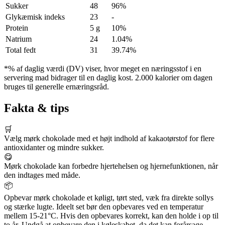
Sukker
48
96%
Glykæmisk indeks
23
-
Protein
5 g
10%
Natrium
24
1.04%
Total fedt
31
39.74%
*% af daglig værdi (DV) viser, hvor meget en næringsstof i en
servering mad bidrager til en daglig kost. 2.000 kalorier om dagen
bruges til generelle ernæringsråd.
Fakta & tips
🛒
Vælg mørk chokolade med et højt indhold af kakaotørstof for flere
antioxidanter og mindre sukker.
😋
Mørk chokolade kan forbedre hjertehelsen og hjernefunktionen, når
den indtages med måde.
📦
Opbevar mørk chokolade et køligt, tørt sted, væk fra direkte sollys
og stærke lugte. Ideelt set bør den opbevares ved en temperatur
mellem 15-21°C. Hvis den opbevares korrekt, kan den holde i op til
to år. Undgå at opbevare den i køleskabet, da det kan forårsage