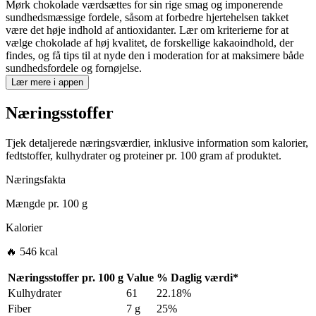
Mørk chokolade værdsættes for sin rige smag og imponerende
sundhedsmæssige fordele, såsom at forbedre hjertehelsen takket
være det høje indhold af antioxidanter. Lær om kriterierne for at
vælge chokolade af høj kvalitet, de forskellige kakaoindhold, der
findes, og få tips til at nyde den i moderation for at maksimere både
sundhedsfordele og fornøjelse.
Lær mere i appen
Næringsstoffer
Tjek detaljerede næringsværdier, inklusive information som kalorier,
fedtstoffer, kulhydrater og proteiner pr. 100 gram af produktet.
Næringsfakta
Mængde pr.
100 g
Kalorier
🔥 546 kcal
Næringsstoffer pr.
100 g
Value
%
Daglig værdi
*
Kulhydrater
61
22.18%
Fiber
7 g
25%