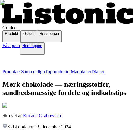
Guider
Produkt
Guider
Ressourcer
Få appen
Hent appen
Produkter
Sammenlign
Topprodukter
Madplaner
Diæter
Mørk chokolade — næringsstoffer,
sundhedsmæssige fordele og indkøbstips
Skrevet af
Roxana Grabowska
Sidst opdateret
3. december 2024