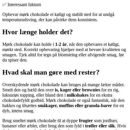
✅ Interessant faktum
Opbevar mørk chokolade et køligt og stabilt sted for at undgå
temperaturudsving, der kan påvirke dens konsistens.
Hvor længe holder det?
Mørk chokolade kan holde i
1-2 år
, når den opbevares et køligt,
mørkt sted. Korrekt opbevaring hjælper med at bevare kvaliteten og
smagen. Tjek altid for tegn på blomstring eller afvigende smag, før
du spiser den.
Hvad skal man gøre med rester?
Overskydende mørk chokolade kan bruges på mange lækre måder.
Smelt den og hæld den over
is, kager eller brownies
for en rig,
luksuriøs topping, eller bland den i
milkshakes
for en ekstra
chokoladefyldt godbid. Mørk chokolade er også fantastisk, når den
hakkes og tilsættes
småkager, muffins eller granola-barer
for en
dyb, intens smag.
Brug smeltet mørk chokolade til at dyppe
frugter
som jordbær,
bananer eller æbler, eller brug den som fyld i
trøfler eller slik
. Hvis