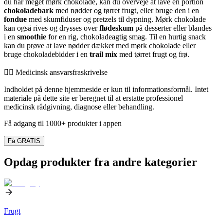
du har meget mørk chokolade, kan du overveje at lave en portion
chokoladebark
med nødder og tørret frugt, eller bruge den i en
fondue
med skumfiduser og pretzels til dypning. Mørk chokolade
kan også rives og drysses over
flødeskum
på desserter eller blandes
i en
smoothie
for en rig, chokoladeagtig smag. Til en hurtig snack
kan du prøve at lave nødder dækket med mørk chokolade eller
bruge chokoladebidder i en
trail mix
med tørret frugt og frø.
👨‍⚕️️ Medicinsk ansvarsfraskrivelse
Indholdet på denne hjemmeside er kun til informationsformål. Intet
materiale på dette site er beregnet til at erstatte professionel
medicinsk rådgivning, diagnose eller behandling.
Få adgang til 1000+ produkter i appen
Få GRATIS
Opdag produkter fra andre kategorier
Frugt