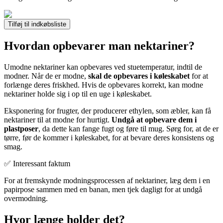
Tilføj til indkøbsliste
Hvordan opbevarer man nektariner?
Umodne nektariner kan opbevares ved stuetemperatur, indtil de
modner. Når de er modne,
skal de opbevares i køleskabet
for at
forlænge deres friskhed. Hvis de opbevares korrekt, kan modne
nektariner holde sig i op til en uge i køleskabet.
Eksponering for frugter, der producerer ethylen, som æbler, kan få
nektariner til at modne for hurtigt.
Undgå at opbevare dem i
plastposer
, da dette kan fange fugt og føre til mug. Sørg for, at de er
tørre, før de kommer i køleskabet, for at bevare deres konsistens og
smag.
✅ Interessant faktum
For at fremskynde modningsprocessen af nektariner, læg dem i en
papirpose sammen med en banan, men tjek dagligt for at undgå
overmodning.
Hvor længe holder det?