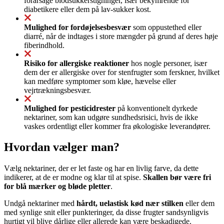
forårsage blodsukkerstigninger, især bekymrende for
diabetikere eller dem på lav-sukker kost.
Mulighed for fordøjelsesbesvær
som oppustethed eller
diarré, når de indtages i store mængder på grund af deres høje
fiberindhold.
Risiko for allergiske reaktioner
hos nogle personer, især
dem der er allergiske over for stenfrugter som ferskner, hvilket
kan medføre symptomer som kløe, hævelse eller
vejrtrækningsbesvær.
Mulighed for pesticidrester
på konventionelt dyrkede
nektariner, som kan udgøre sundhedsrisici, hvis de ikke
vaskes ordentligt eller kommer fra økologiske leverandører.
Hvordan vælger man?
Vælg nektariner, der er let faste og har en livlig farve, da dette
indikerer, at de er modne og klar til at spise.
Skallen bør være fri
for blå mærker og bløde pletter
.
Undgå nektariner med
hårdt, uelastisk kød nær stilken
eller dem
med synlige snit eller punkteringer, da disse frugter sandsynligvis
hurtigt vil blive dårlige eller allerede kan være beskadigede.