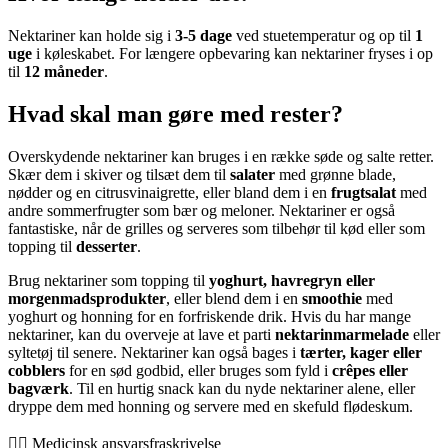
Nektariner kan holde sig i
3-5 dage
ved stuetemperatur og op til
1
uge
i køleskabet. For længere opbevaring kan nektariner fryses i op
til
12 måneder
.
Hvad skal man gøre med rester?
Overskydende nektariner kan bruges i en række søde og salte retter.
Skær dem i skiver og tilsæt dem til
salater
med grønne blade,
nødder og en citrusvinaigrette, eller bland dem i en
frugtsalat
med
andre sommerfrugter som bær og meloner. Nektariner er også
fantastiske, når de grilles og serveres som tilbehør til kød eller som
topping til
desserter
.
Brug nektariner som topping til
yoghurt, havregryn eller
morgenmadsprodukter
, eller blend dem i en
smoothie
med
yoghurt og honning for en forfriskende drik. Hvis du har mange
nektariner, kan du overveje at lave et parti
nektarinmarmelade
eller
syltetøj til senere. Nektariner kan også bages i
tærter, kager eller
cobblers
for en sød godbid, eller bruges som fyld i
crêpes eller
bagværk
. Til en hurtig snack kan du nyde nektariner alene, eller
dryppe dem med honning og servere med en skefuld flødeskum.
👨‍⚕️️ Medicinsk ansvarsfraskrivelse