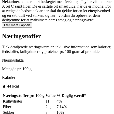
Nektariner, som er nært beslægtet med ferskner, tilbyder vitaminerne
A og C samt fiber. De er saftige og smagfulde, når de er modne. For
at vælge de bedste nektariner skal du tjekke for en let eftergivenhed
og en sød duft ved stilken, og lær hvordan du opbevarer dem
derhjemme for at maksimere deres smag og næringsværdi.
Lær mere i appen
Næringsstoffer
Tjek detaljerede næringsværdier, inklusive information som kalorier,
fedtstoffer, kulhydrater og proteiner pr. 100 gram af produktet.
Næringsfakta
Mængde pr.
100 g
Kalorier
🔥 44 kcal
Næringsstoffer pr.
100 g
Value
%
Daglig værdi
*
Kulhydrater
11
4%
Fiber
2 g
7.14%
Sukker
8
16%