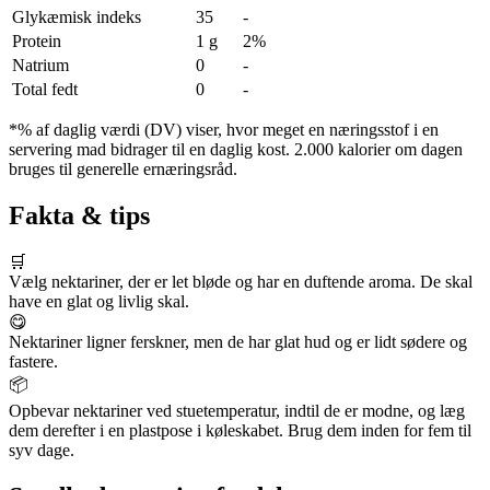
Glykæmisk indeks
35
-
Protein
1 g
2%
Natrium
0
-
Total fedt
0
-
*% af daglig værdi (DV) viser, hvor meget en næringsstof i en
servering mad bidrager til en daglig kost. 2.000 kalorier om dagen
bruges til generelle ernæringsråd.
Fakta & tips
🛒
Vælg nektariner, der er let bløde og har en duftende aroma. De skal
have en glat og livlig skal.
😋
Nektariner ligner ferskner, men de har glat hud og er lidt sødere og
fastere.
📦
Opbevar nektariner ved stuetemperatur, indtil de er modne, og læg
dem derefter i en plastpose i køleskabet. Brug dem inden for fem til
syv dage.