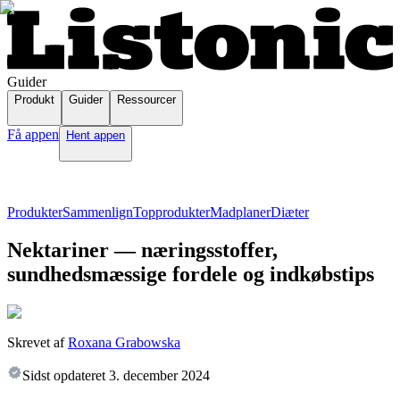
Guider
Produkt
Guider
Ressourcer
Få appen
Hent appen
Produkter
Sammenlign
Topprodukter
Madplaner
Diæter
Nektariner — næringsstoffer,
sundhedsmæssige fordele og indkøbstips
Skrevet af
Roxana Grabowska
Sidst opdateret
3. december 2024