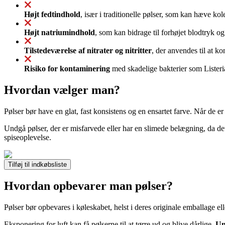
Højt fedtindhold
, især i traditionelle pølser, som kan hæve ko
Højt natriumindhold
, som kan bidrage til forhøjet blodtryk o
Tilstedeværelse af nitrater og nitritter
, der anvendes til at k
Risiko for kontaminering
med skadelige bakterier som Listeria 
Hvordan vælger man?
Pølser bør have en glat, fast konsistens og en ensartet farve. Når de e
Undgå pølser, der er misfarvede eller har en slimede belægning, da de
spiseoplevelse.
Tilføj til indkøbsliste
Hvordan opbevarer man pølser?
Pølser bør opbevares i køleskabet, helst i deres originale emballage el
Eksponering for luft kan få pølserne til at tørre ud og blive dårlige.
Un