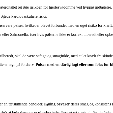
lesteroltallet og øge risikoen for hjertesygdomme ved hyppig indtagelse.
g øgede kardiovaskulære risici.
onservere pølser, hvilket er blevet forbundet med en øget risiko for kræft
eller Salmonella, især hvis pølserne ikke er korrekt tilberedt eller opbe
r tilberedt, skal de være saftige og smagfulde, med et let knæk fra skinde
tte er tegn på fordærv.
Pølser med en dårlig lugt eller som føles for 
ler en tætsluttende beholder.
Køling bevarer
deres smag og konsistens i 
dgå at lade dem være ubeskyttede
eller tæt på stærkt duftende fødeva