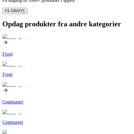
Få adgang til 1000+ produkter i appen
Få GRATIS
Opdag produkter fra andre kategorier
Frugt
Frugt
Grøntsager
Grøntsager