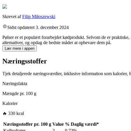
Skrevet af
Filip Miłoszewski
Sidst opdateret
3. december 2024
Pølser er et populært forarbejdet kødprodukt. Selvom de er praktiske,
alternativer, og opdag de bedste måder at opbevare dem på.
Lær mere i appen
Næringsstoffer
Tjek detaljerede næringsværdier, inklusive information som kalorier, fe
Næringsfakta
Mængde pr.
100 g
Kalorier
🔥 330 kcal
Næringsstoffer pr.
100 g
Value
%
Daglig værdi
*
Kulhydrater
2
0.73%