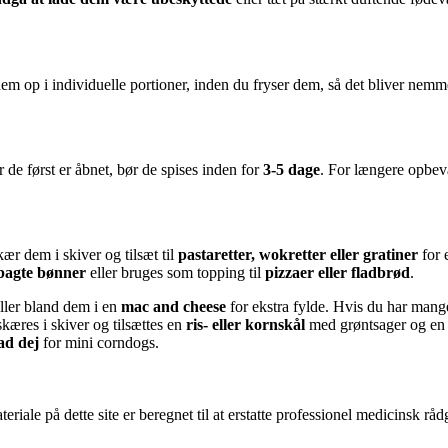
 dem op i individuelle portioner, inden du fryser dem, så det bliver nemm
 de først er åbnet, bør de spises inden for
3-5 dage
. For længere opbeva
ær dem i skiver og tilsæt til
pastaretter, wokretter eller gratiner
for 
bagte bønner
eller bruges som topping til
pizzaer eller fladbrød
.
eller bland dem i en
mac and cheese
for ekstra fylde. Hvis du har mange
skæres i skiver og tilsættes en
ris- eller kornskål
med grøntsager og en 
ad dej
for mini corndogs.
riale på dette site er beregnet til at erstatte professionel medicinsk rå