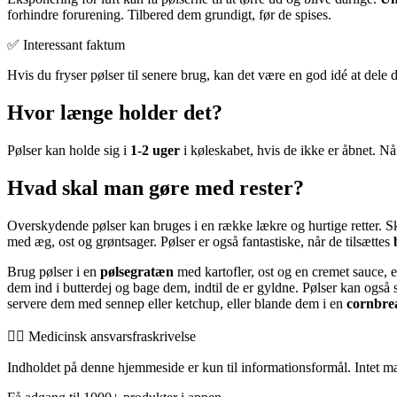
forhindre forurening. Tilbered dem grundigt, før de spises.
✅ Interessant faktum
Hvis du fryser pølser til senere brug, kan det være en god idé at dele
Hvor længe holder det?
Pølser kan holde sig i
1-2 uger
i køleskabet, hvis de ikke er åbnet. Når
Hvad skal man gøre med rester?
Overskydende pølser kan bruges i en række lækre og hurtige retter. Sk
med æg, ost og grøntsager. Pølser er også fantastiske, når de tilsættes
Brug pølser i en
pølsegratæn
med kartofler, ost og en cremet sauce, 
dem ind i butterdej og bage dem, indtil de er gyldne. Pølser kan også 
servere dem med sennep eller ketchup, eller blande dem i en
cornbre
👨‍⚕️️ Medicinsk ansvarsfraskrivelse
Indholdet på denne hjemmeside er kun til informationsformål. Intet mate