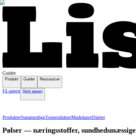
Guider
Produkt
Guider
Ressourcer
Få appen
Hent appen
Produkter
Sammenlign
Topprodukter
Madplaner
Diæter
Pølser — næringsstoffer, sundhedsmæssige 