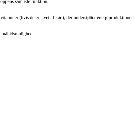
kroppens samlede funktion.
itaminer (hvis de er lavet af kød), der understøtter energiproduktione
ig måltidsmulighed.