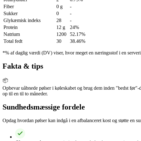
Fiber
0 g
-
Sukker
0
-
Glykæmisk indeks
28
-
Protein
12 g
24%
Natrium
1200
52.17%
Total fedt
30
38.46%
*% af daglig værdi (DV) viser, hvor meget en næringsstof i en serveri
Fakta & tips
📦
Opbevar uåbnede pølser i køleskabet og brug dem inden "bedst før"-dat
op til en til to måneder.
Sundhedsmæssige fordele
Opdag hvordan pølser kan indgå i en afbalanceret kost og støtte en sun