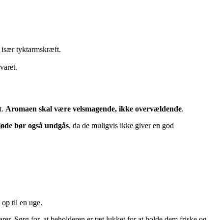
, især tyktarmskræft.
varet.
t.
Aromaen skal være velsmagende, ikke overvældende
.
bløde bør også undgås
, da de muligvis ikke giver en god
op til en uge.
rer. Sørg for, at beholderen er tæt lukket for at holde dem friske og