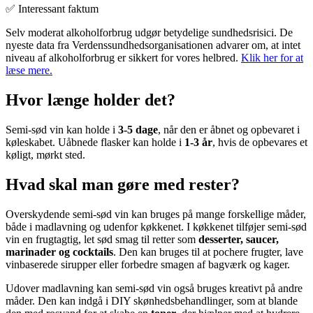
✅ Interessant faktum
Selv moderat alkoholforbrug udgør betydelige sundhedsrisici. De
nyeste data fra Verdenssundhedsorganisationen advarer om, at intet
niveau af alkoholforbrug er sikkert for vores helbred.
Klik her for at
læse mere.
Hvor længe holder det?
Semi-sød vin kan holde i
3-5 dage
, når den er åbnet og opbevaret i
køleskabet. Uåbnede flasker kan holde i
1-3 år
, hvis de opbevares et
køligt, mørkt sted.
Hvad skal man gøre med rester?
Overskydende semi-sød vin kan bruges på mange forskellige måder,
både i madlavning og udenfor køkkenet. I køkkenet tilføjer semi-sød
vin en frugtagtig, let sød smag til retter som
desserter, saucer,
marinader og cocktails
. Den kan bruges til at pochere frugter, lave
vinbaserede sirupper eller forbedre smagen af bagværk og kager.
Udover madlavning kan semi-sød vin også bruges kreativt på andre
måder. Den kan indgå i DIY skønhedsbehandlinger, som at blande