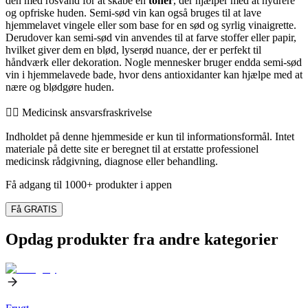
den med rosvand for at skabe en
toner
, der hjælper med at hydrere
og opfriske huden. Semi-sød vin kan også bruges til at lave
hjemmelavet vingele eller som base for en sød og syrlig vinaigrette.
Derudover kan semi-sød vin anvendes til at farve stoffer eller papir,
hvilket giver dem en blød, lyserød nuance, der er perfekt til
håndværk eller dekoration. Nogle mennesker bruger endda semi-sød
vin i hjemmelavede bade, hvor dens antioxidanter kan hjælpe med at
nære og blødgøre huden.
👨‍⚕️️ Medicinsk ansvarsfraskrivelse
Indholdet på denne hjemmeside er kun til informationsformål. Intet
materiale på dette site er beregnet til at erstatte professionel
medicinsk rådgivning, diagnose eller behandling.
Få adgang til 1000+ produkter i appen
Få GRATIS
Opdag produkter fra andre kategorier