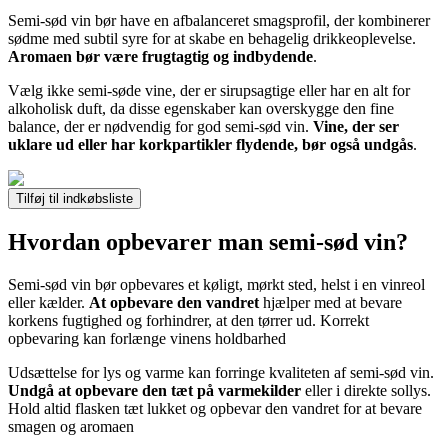
Semi-sød vin bør have en afbalanceret smagsprofil, der kombinerer
sødme med subtil syre for at skabe en behagelig drikkeoplevelse.
Aromaen bør være frugtagtig og indbydende
.
Vælg ikke semi-søde vine, der er sirupsagtige eller har en alt for
alkoholisk duft, da disse egenskaber kan overskygge den fine
balance, der er nødvendig for god semi-sød vin.
Vine, der ser
uklare ud eller har korkpartikler flydende, bør også undgås
.
Tilføj til indkøbsliste
Hvordan opbevarer man semi-sød vin?
Semi-sød vin bør opbevares et køligt, mørkt sted, helst i en vinreol
eller kælder.
At opbevare den vandret
hjælper med at bevare
korkens fugtighed og forhindrer, at den tørrer ud. Korrekt
opbevaring kan forlænge vinens holdbarhed
Udsættelse for lys og varme kan forringe kvaliteten af semi-sød vin.
Undgå at opbevare den tæt på varmekilder
eller i direkte sollys.
Hold altid flasken tæt lukket og opbevar den vandret for at bevare
smagen og aromaen