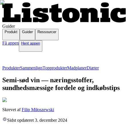
Guider
Produkt
Guider
Ressourcer
Få appen
Hent appen
Produkter
Sammenlign
Topprodukter
Madplaner
Diæter
Semi-sød vin — næringsstoffer,
sundhedsmæssige fordele og indkøbstips
Skrevet af
Filip Miłoszewski
Sidst opdateret
3. december 2024