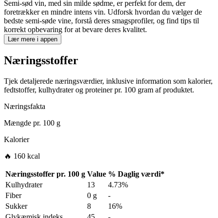
Semi-sød vin, med sin milde sødme, er perfekt for dem, der
foretrækker en mindre intens vin. Udforsk hvordan du vælger de
bedste semi-søde vine, forstå deres smagsprofiler, og find tips til
korrekt opbevaring for at bevare deres kvalitet.
Lær mere i appen
Næringsstoffer
Tjek detaljerede næringsværdier, inklusive information som kalorier,
fedtstoffer, kulhydrater og proteiner pr. 100 gram af produktet.
Næringsfakta
Mængde pr.
100 g
Kalorier
🔥 160 kcal
Næringsstoffer pr.
100 g
Value
%
Daglig værdi
*
Kulhydrater
13
4.73%
Fiber
0 g
-
Sukker
8
16%
Glykæmisk indeks
45
-