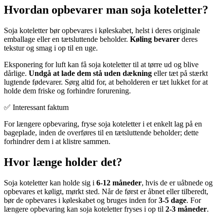
Hvordan opbevarer man soja koteletter?
Soja koteletter bør opbevares i køleskabet, helst i deres originale
emballage eller en tætsluttende beholder.
Køling bevarer
deres
tekstur og smag i op til en uge.
Eksponering for luft kan få soja koteletter til at tørre ud og blive
dårlige.
Undgå at lade dem stå uden dækning
eller tæt på stærkt
lugtende fødevarer. Sørg altid for, at beholderen er tæt lukket for at
holde dem friske og forhindre forurening.
✅ Interessant faktum
For længere opbevaring, fryse soja koteletter i et enkelt lag på en
bageplade, inden de overføres til en tætsluttende beholder; dette
forhindrer dem i at klistre sammen.
Hvor længe holder det?
Soja koteletter kan holde sig i
6-12 måneder
, hvis de er uåbnede og
opbevares et køligt, mørkt sted. Når de først er åbnet eller tilberedt,
bør de opbevares i køleskabet og bruges inden for
3-5 dage
. For
længere opbevaring kan soja koteletter fryses i op til
2-3 måneder
.