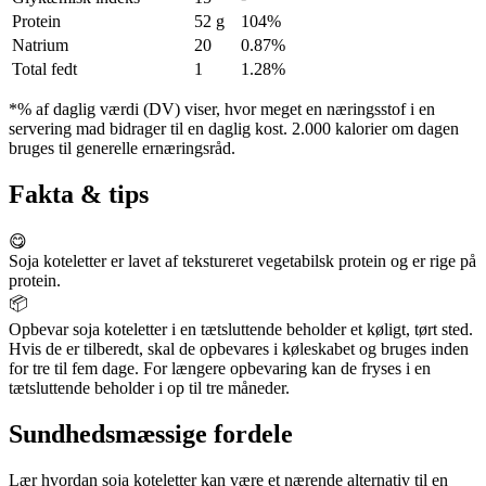
Protein
52 g
104%
Natrium
20
0.87%
Total fedt
1
1.28%
*% af daglig værdi (DV) viser, hvor meget en næringsstof i en
servering mad bidrager til en daglig kost. 2.000 kalorier om dagen
bruges til generelle ernæringsråd.
Fakta & tips
😋
Soja koteletter er lavet af tekstureret vegetabilsk protein og er rige på
protein.
📦
Opbevar soja koteletter i en tætsluttende beholder et køligt, tørt sted.
Hvis de er tilberedt, skal de opbevares i køleskabet og bruges inden
for tre til fem dage. For længere opbevaring kan de fryses i en
tætsluttende beholder i op til tre måneder.
Sundhedsmæssige fordele
Lær hvordan soja koteletter kan være et nærende alternativ til en