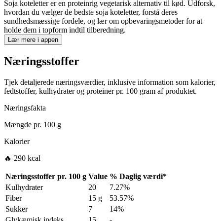
Soja koteletter er en proteinrig vegetarisk alternativ til kød. Udforsk,
hvordan du vælger de bedste soja koteletter, forstå deres
sundhedsmæssige fordele, og lær om opbevaringsmetoder for at
holde dem i topform indtil tilberedning.
Lær mere i appen
Næringsstoffer
Tjek detaljerede næringsværdier, inklusive information som kalorier,
fedtstoffer, kulhydrater og proteiner pr. 100 gram af produktet.
Næringsfakta
Mængde pr.
100 g
Kalorier
🔥 290 kcal
Næringsstoffer pr.
100 g
Value
%
Daglig værdi
*
Kulhydrater
20
7.27%
Fiber
15 g
53.57%
Sukker
7
14%
Glykæmisk indeks
15
-