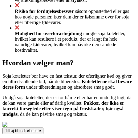
vejrtrækningsbesvær eller anafylaksi.
Risiko for fordøjelsesbesvær
såsom oppustethed eller gas
hos nogle personer, især dem der er følsomme over for soja
eller fiberrige fødevarer.
Mulighed for overforarbejdning
i nogle soja koteletter,
hvilket kan resultere i et produkt, der er langt fra hele,
naturlige fødevarer, hvilket kan påvirke den samlede
kostkvalitet.
Hvordan vælger man?
Soja koteletter bør have en fast tekstur, der efterligner kød og giver
en tilfredsstillende bid, når de tilberedes.
Koteletterne skal bevare
deres form
under tilberedningen og absorbere smag godt.
Undgå soja koteletter, der er for hårde eller har en underlig lugt, da
de kan være gamle eller af dårlig kvalitet.
Pakker, der ikke er
korrekt forseglede eller viser tegn på frostskader, bør også
undgås
, da de kan påvirke smag og tekstur.
Tilføj til indkøbsliste