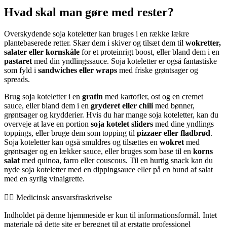
Hvad skal man gøre med rester?
Overskydende soja koteletter kan bruges i en række lækre
plantebaserede retter. Skær dem i skiver og tilsæt dem til
wokretter,
salater eller kornskåle
for et proteinrigt boost, eller bland dem i en
pastaret
med din yndlingssauce. Soja koteletter er også fantastiske
som fyld i
sandwiches eller wraps
med friske grøntsager og
spreads.
Brug soja koteletter i en
gratin
med kartofler, ost og en cremet
sauce, eller bland dem i en
gryderet eller chili
med bønner,
grøntsager og krydderier. Hvis du har mange soja koteletter, kan du
overveje at lave en portion
soja kotelet sliders
med dine yndlings
toppings, eller bruge dem som topping til
pizzaer eller fladbrød
.
Soja koteletter kan også smuldres og tilsættes en
wokret
med
grøntsager og en lækker sauce, eller bruges som base til en
korns
salat
med quinoa, farro eller couscous. Til en hurtig snack kan du
nyde soja koteletter med en dippingsauce eller på en bund af salat
med en syrlig vinaigrette.
👨‍⚕️️ Medicinsk ansvarsfraskrivelse
Indholdet på denne hjemmeside er kun til informationsformål. Intet
materiale på dette site er beregnet til at erstatte professionel