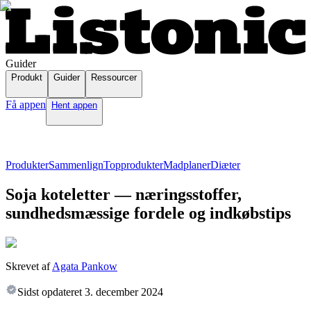
Guider
Produkt
Guider
Ressourcer
Få appen
Hent appen
Produkter
Sammenlign
Topprodukter
Madplaner
Diæter
Soja koteletter — næringsstoffer,
sundhedsmæssige fordele og indkøbstips
Skrevet af
Agata Pankow
Sidst opdateret
3. december 2024