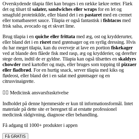
Overskydende tilapia filet kan bruges i en række lækre retter. Flæk
det og tilsæt til
salater, sandwiches eller wraps
for en let og
smagfuld proteinkilde, eller bland det i en
pastaret
med en cremet
eller tomatbaseret sauce. Tilapia er også fantastisk i
fishtacos
med
frisk salsa, avocado og et skvæt lime.
Brug tilapia i en
quiche eller frittata
med æg, ost og krydderurter,
eller bland det i en
risret
med grøntsager og en syrlig dressing. Hvis
du har meget tilapia, kan du overveje at lave en portion
fiskekager
ved at blande den flåede fisk med rasp, æg og krydderier, og derefter
stege dem, indtil de er gyldne. Tilapia kan også tilsættes en
skaldyrs
chowder
med kartofler og majs, eller bruges som topping til
pizzaer
eller fladbrød
. For en hurtig snack, server tilapia med kiks og
flødeost, eller bland det i en salat med grøntsager og en
citrusvinaigrette.
👨‍⚕️️ Medicinsk ansvarsfraskrivelse
Indholdet på denne hjemmeside er kun til informationsformål. Intet
materiale på dette site er beregnet til at erstatte professionel
medicinsk rådgivning, diagnose eller behandling.
Få adgang til 1000+ produkter i appen
Få GRATIS