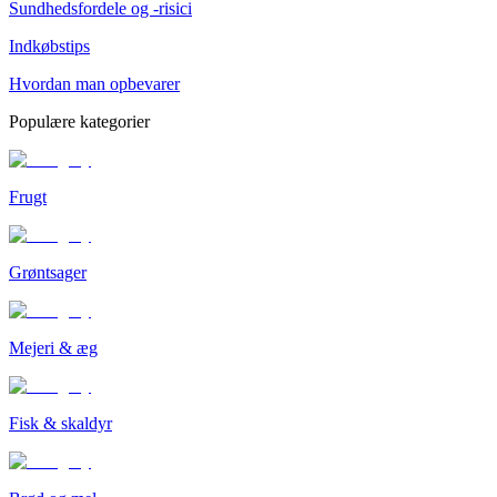
Sundhedsfordele og -risici
Indkøbstips
Hvordan man opbevarer
Populære kategorier
Frugt
Grøntsager
Mejeri & æg
Fisk & skaldyr