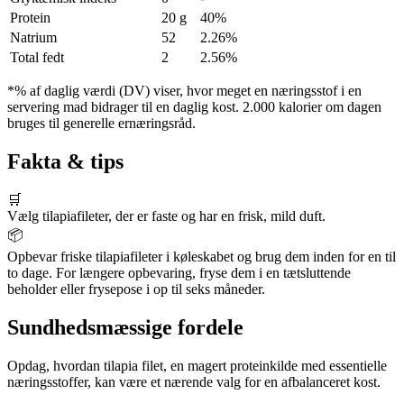
Protein
20 g
40%
Natrium
52
2.26%
Total fedt
2
2.56%
*% af daglig værdi (DV) viser, hvor meget en næringsstof i en
servering mad bidrager til en daglig kost. 2.000 kalorier om dagen
bruges til generelle ernæringsråd.
Fakta & tips
🛒
Vælg tilapiafileter, der er faste og har en frisk, mild duft.
📦
Opbevar friske tilapiafileter i køleskabet og brug dem inden for en til
to dage. For længere opbevaring, fryse dem i en tætsluttende
beholder eller frysepose i op til seks måneder.
Sundhedsmæssige fordele
Opdag, hvordan tilapia filet, en magert proteinkilde med essentielle
næringsstoffer, kan være et nærende valg for en afbalanceret kost.