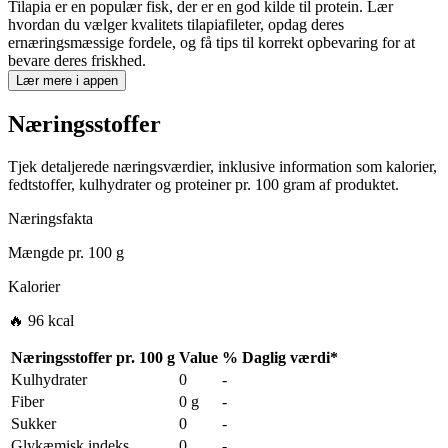
Tilapia er en populær fisk, der er en god kilde til protein. Lær
hvordan du vælger kvalitets tilapiafileter, opdag deres
ernæringsmæssige fordele, og få tips til korrekt opbevaring for at
bevare deres friskhed.
Lær mere i appen
Næringsstoffer
Tjek detaljerede næringsværdier, inklusive information som kalorier,
fedtstoffer, kulhydrater og proteiner pr. 100 gram af produktet.
Næringsfakta
Mængde pr.
100 g
Kalorier
🔥 96 kcal
Næringsstoffer pr.
100 g
Value
%
Daglig værdi
*
Kulhydrater
0
-
Fiber
0 g
-
Sukker
0
-
Glykæmisk indeks
0
-