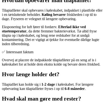
Hvordan opbevarer man tilapiafilet?
Tilapiafileter skal opbevares i køleskabet, indpakket i plastfolie eller
i en tætsluttende beholder.
Køling bevarer
friskheden i op til to
dage. Fryseren er velegnet til længere opbevaring.
Eksponering for luft fører til fordærv.
Efterlad ikke ved
stuetemperatur
, da dette fremmer bakterievækst. Tø altid fryse
tilapia op i køleskabet, og brug rene redskaber for at undgå
kontaminering. Det er vigtigt at tjekke for eventuelle dårlige lugte
inden tilberedning.
✅ Interessant faktum
Overvej at placere de indpakkede tilapiafileter på en seng af is i
køleskabet for at holde dem ekstra kolde og bevare deres friskhed.
Hvor længe holder det?
Tilapiafilet kan holde sig i
1-2 dage
i køleskabet. For længere
opbevaring kan tilapiafileter fryses i op til
6-8 måneder
.
Hvad skal man gøre med rester?