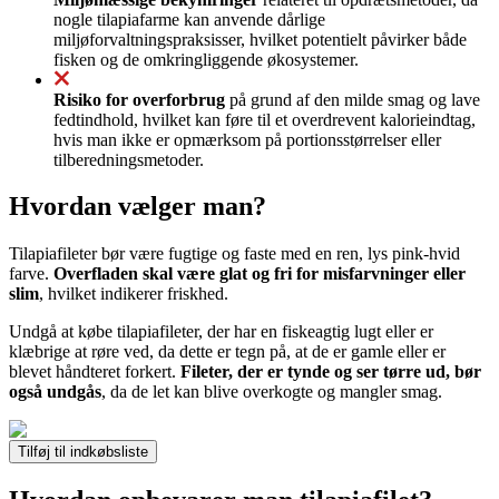
nogle tilapiafarme kan anvende dårlige
miljøforvaltningspraksisser, hvilket potentielt påvirker både
fisken og de omkringliggende økosystemer.
Risiko for overforbrug
på grund af den milde smag og lave
fedtindhold, hvilket kan føre til et overdrevent kalorieindtag,
hvis man ikke er opmærksom på portionsstørrelser eller
tilberedningsmetoder.
Hvordan vælger man?
Tilapiafileter bør være fugtige og faste med en ren, lys pink-hvid
farve.
Overfladen skal være glat og fri for misfarvninger eller
slim
, hvilket indikerer friskhed.
Undgå at købe tilapiafileter, der har en fiskeagtig lugt eller er
klæbrige at røre ved, da dette er tegn på, at de er gamle eller er
blevet håndteret forkert.
Fileter, der er tynde og ser tørre ud, bør
også undgås
, da de let kan blive overkogte og mangler smag.
Tilføj til indkøbsliste