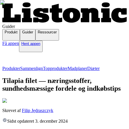
Guider
Produkt
Guider
Ressourcer
Få appen
Hent appen
Produkter
Sammenlign
Topprodukter
Madplaner
Diæter
Tilapia filet — næringsstoffer,
sundhedsmæssige fordele og indkøbstips
Skrevet af
Filip Jędraszczyk
Sidst opdateret
3. december 2024