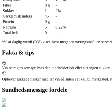
Fiber
0 g
-
Sukker
1
2%
Glykæmisk indeks
45
-
Protein
0 g
-
Natrium
5
0.22%
Total fedt
0
-
*% af daglig værdi (DV) viser, hvor meget en næringsstof i en serveri
Fakta & tips
😋
Vin betragtes som tør, hvis den indeholder lidt eller slet ingen sukker.
📦
Opbevar lukkede flasker med tør vin på siden i et køligt, mørkt sted. 
Sundhedsmæssige fordele