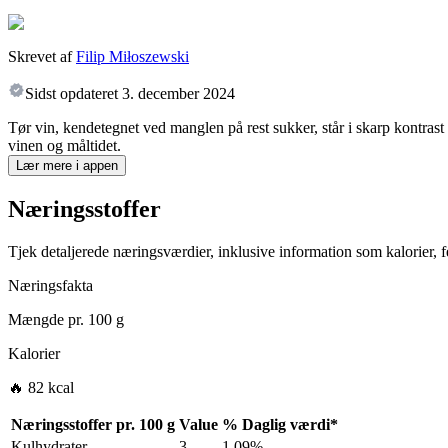
Skrevet af
Filip Miłoszewski
Sidst opdateret
3. december 2024
Tør vin, kendetegnet ved manglen på rest sukker, står i skarp kontrast
vinen og måltidet.
Lær mere i appen
Næringsstoffer
Tjek detaljerede næringsværdier, inklusive information som kalorier, fe
Næringsfakta
Mængde pr.
100 g
Kalorier
🔥 82 kcal
Næringsstoffer pr.
100 g
Value
%
Daglig værdi
*
Kulhydrater
3
1.09%