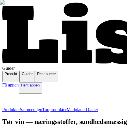
Guider
Produkt
Guider
Ressourcer
Få appen
Hent appen
Produkter
Sammenlign
Topprodukter
Madplaner
Diæter
Tør vin — næringsstoffer, sundhedsmæssige