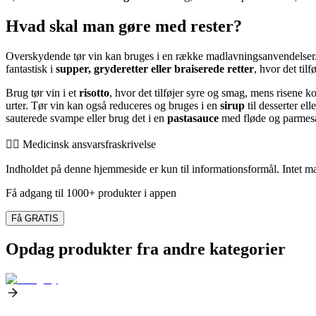
Hvad skal man gøre med rester?
Overskydende tør vin kan bruges i en række madlavningsanvendelser. 
fantastisk i
supper, gryderetter eller braiserede retter
, hvor det til
Brug tør vin i et
risotto
, hvor det tilføjer syre og smag, mens risene k
urter. Tør vin kan også reduceres og bruges i en
sirup
til desserter ell
sauterede svampe eller brug det i en
pastasauce
med fløde og parmes
👨‍⚕️️ Medicinsk ansvarsfraskrivelse
Indholdet på denne hjemmeside er kun til informationsformål. Intet mate
Få adgang til 1000+ produkter i appen
Få GRATIS
Opdag produkter fra andre kategorier