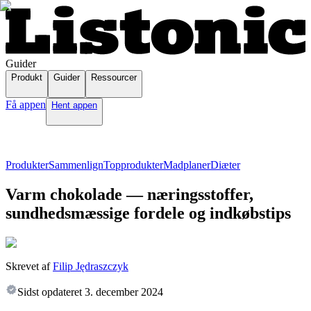
Guider
Produkt
Guider
Ressourcer
Få appen
Hent appen
Produkter
Sammenlign
Topprodukter
Madplaner
Diæter
Varm chokolade — næringsstoffer,
sundhedsmæssige fordele og indkøbstips
Skrevet af
Filip Jędraszczyk
Sidst opdateret
3. december 2024