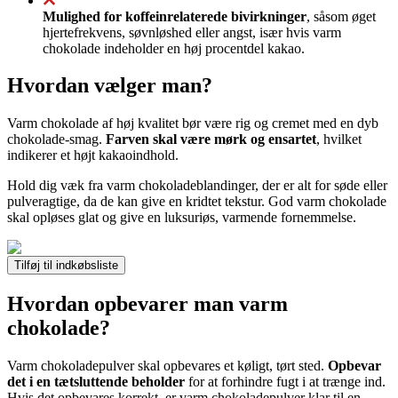
Mulighed for koffeinrelaterede bivirkninger
, såsom øget
hjertefrekvens, søvnløshed eller angst, især hvis varm
chokolade indeholder en høj procentdel kakao.
Hvordan vælger man?
Varm chokolade af høj kvalitet bør være rig og cremet med en dyb
chokolade-smag.
Farven skal være mørk og ensartet
, hvilket
indikerer et højt kakaoindhold.
Hold dig væk fra varm chokoladeblandinger, der er alt for søde eller
pulveragtige, da de kan give en kridtet tekstur. God varm chokolade
skal opløses glat og give en luksuriøs, varmende fornemmelse.
Tilføj til indkøbsliste
Hvordan opbevarer man varm
chokolade?
Varm chokoladepulver skal opbevares et køligt, tørt sted.
Opbevar
det i en tætsluttende beholder
for at forhindre fugt i at trænge ind.
Hvis det opbevares korrekt, er varm chokoladepulver klar til en