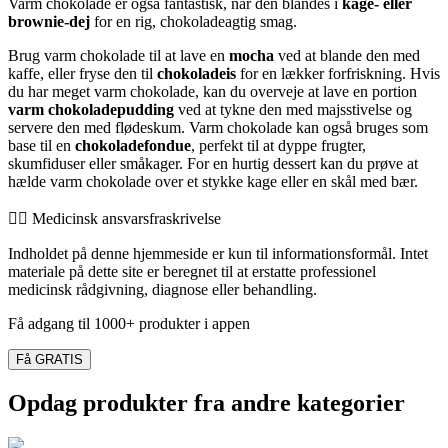
Varm chokolade er også fantastisk, når den blandes i
kage- eller
brownie-dej
for en rig, chokoladeagtig smag.
Brug varm chokolade til at lave en
mocha
ved at blande den med
kaffe, eller fryse den til
chokoladeis
for en lækker forfriskning. Hvis
du har meget varm chokolade, kan du overveje at lave en portion
varm chokoladepudding
ved at tykne den med majsstivelse og
servere den med flødeskum. Varm chokolade kan også bruges som
base til en
chokoladefondue
, perfekt til at dyppe frugter,
skumfiduser eller småkager. For en hurtig dessert kan du prøve at
hælde varm chokolade over et stykke kage eller en skål med bær.
👨‍⚕️️ Medicinsk ansvarsfraskrivelse
Indholdet på denne hjemmeside er kun til informationsformål. Intet
materiale på dette site er beregnet til at erstatte professionel
medicinsk rådgivning, diagnose eller behandling.
Få adgang til 1000+ produkter i appen
Få GRATIS
Opdag produkter fra andre kategorier