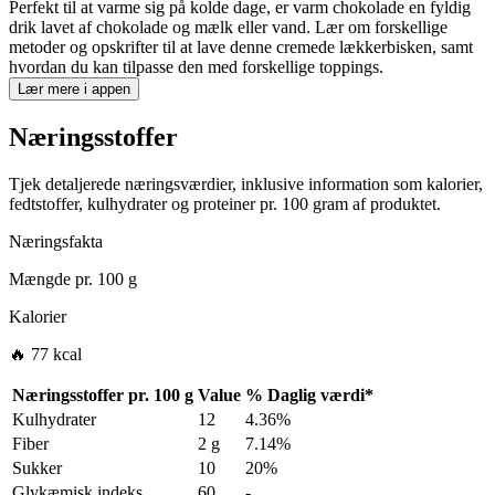
Perfekt til at varme sig på kolde dage, er varm chokolade en fyldig
drik lavet af chokolade og mælk eller vand. Lær om forskellige
metoder og opskrifter til at lave denne cremede lækkerbisken, samt
hvordan du kan tilpasse den med forskellige toppings.
Lær mere i appen
Næringsstoffer
Tjek detaljerede næringsværdier, inklusive information som kalorier,
fedtstoffer, kulhydrater og proteiner pr. 100 gram af produktet.
Næringsfakta
Mængde pr.
100 g
Kalorier
🔥 77 kcal
Næringsstoffer pr.
100 g
Value
%
Daglig værdi
*
Kulhydrater
12
4.36%
Fiber
2 g
7.14%
Sukker
10
20%
Glykæmisk indeks
60
-