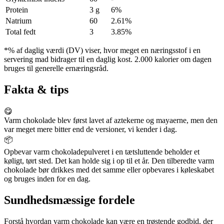
Protein
3 g
6%
Natrium
60
2.61%
Total fedt
3
3.85%
*% af daglig værdi (DV) viser, hvor meget en næringsstof i en
servering mad bidrager til en daglig kost. 2.000 kalorier om dagen
bruges til generelle ernæringsråd.
Fakta & tips
😋
Varm chokolade blev først lavet af aztekerne og mayaerne, men den
var meget mere bitter end de versioner, vi kender i dag.
📦
Opbevar varm chokoladepulveret i en tætsluttende beholder et
køligt, tørt sted. Det kan holde sig i op til et år. Den tilberedte varm
chokolade bør drikkes med det samme eller opbevares i køleskabet
og bruges inden for en dag.
Sundhedsmæssige fordele
Forstå hvordan varm chokolade kan være en trøstende godbid, der