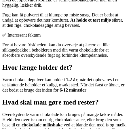
hyggelig, lækker drik.
Fugt kan få pulveret til at klumpe og miste smag. Det er bedst at
undgå at opbevare det nær komfuret.
At holde et tørt miljø
sikrer,
at den rige, chokoladeagtige smag bevares.
✅ Interessant faktum
For at bevare friskheden, kan du overveje at placere en lille
silikagelpakke i beholderen med din varm chokolade for at
absorbere overskydende fugt og forhindre klumpdannelse.
Hvor længe holder det?
Varm chokoladepulver kan holde i
1-2 år
, når det opbevares i en
tætsluttende beholder et køligt, mørkt sted. Når det først er åbnet, er
det bedst at bruge det inden for
6-12 måneder
.
Hvad skal man gøre med rester?
Overskydende varm chokolade kan bruges på mange lækre måder.
Hæld den over
is
som en rig chokolade sauce, eller brug den som
base til en
chokolade milkshake
ved at blande den med is og mælk.