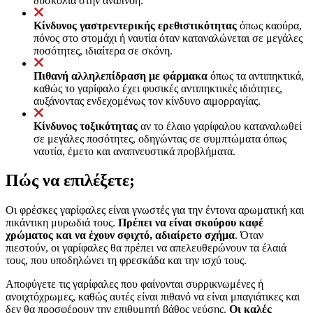
δυσκολία στην αναπνοή.
Κίνδυνος γαστρεντερικής ερεθιστικότητας
όπως καούρα,
πόνος στο στομάχι ή ναυτία όταν καταναλώνεται σε μεγάλες
ποσότητες, ιδιαίτερα σε σκόνη.
Πιθανή αλληλεπίδραση με φάρμακα
όπως τα αντιπηκτικά,
καθώς το γαρίφαλο έχει φυσικές αντιπηκτικές ιδιότητες,
αυξάνοντας ενδεχομένως τον κίνδυνο αιμορραγίας.
Κίνδυνος τοξικότητας
αν το έλαιο γαρίφαλου καταναλωθεί
σε μεγάλες ποσότητες, οδηγώντας σε συμπτώματα όπως
ναυτία, έμετο και αναπνευστικά προβλήματα.
Πώς να επιλέξετε;
Οι φρέσκες γαρίφαλες είναι γνωστές για την έντονα αρωματική και
πικάντικη μυρωδιά τους.
Πρέπει να είναι σκούρου καφέ
χρώματος και να έχουν σφιχτό, αδιαίρετο σχήμα
. Όταν
πιεστούν, οι γαρίφαλες θα πρέπει να απελευθερώνουν τα έλαιά
τους, που υποδηλώνει τη φρεσκάδα και την ισχύ τους.
Αποφύγετε τις γαρίφαλες που φαίνονται συρρικνωμένες ή
ανοιχτόχρωμες, καθώς αυτές είναι πιθανό να είναι μπαγιάτικες και
δεν θα προσφέρουν την επιθυμητή βάθος γεύσης.
Οι καλές