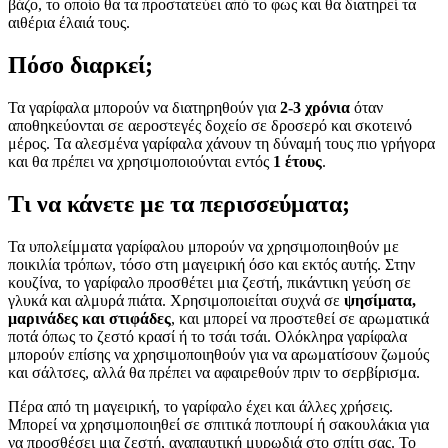
βάζο, το οποίο θα τα προστατεύει από το φως και θα διατηρεί τα
αιθέρια έλαιά τους.
Πόσο διαρκεί;
Τα γαρίφαλα μπορούν να διατηρηθούν για
2-3 χρόνια
όταν
αποθηκεύονται σε αεροστεγές δοχείο σε δροσερό και σκοτεινό
μέρος. Τα αλεσμένα γαρίφαλα χάνουν τη δύναμή τους πιο γρήγορα
και θα πρέπει να χρησιμοποιούνται εντός
1 έτους
.
Τι να κάνετε με τα περισσεύματα;
Τα υπολείμματα γαρίφαλου μπορούν να χρησιμοποιηθούν με
ποικιλία τρόπων, τόσο στη μαγειρική όσο και εκτός αυτής. Στην
κουζίνα, το γαρίφαλο προσθέτει μια ζεστή, πικάντικη γεύση σε
γλυκά και αλμυρά πιάτα. Χρησιμοποιείται συχνά σε
ψησίματα,
μαρινάδες και στιφάδες
, και μπορεί να προστεθεί σε αρωματικά
ποτά όπως το ζεστό κρασί ή το τσάι τσάι. Ολόκληρα γαρίφαλα
μπορούν επίσης να χρησιμοποιηθούν για να αρωματίσουν ζωμούς
και σάλτσες, αλλά θα πρέπει να αφαιρεθούν πριν το σερβίρισμα.
Πέρα από τη μαγειρική, το γαρίφαλο έχει και άλλες χρήσεις.
Μπορεί να χρησιμοποιηθεί σε σπιτικά ποτπουρί ή σακουλάκια για
να προσθέσει μια ζεστή, αναπαυτική μυρωδιά στο σπίτι σας. Το