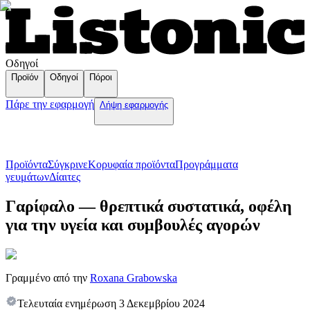
Οδηγοί
Προϊόν
Οδηγοί
Πόροι
Πάρε την εφαρμογή
Λήψη εφαρμογής
Προϊόντα
Σύγκρινε
Κορυφαία προϊόντα
Пρογράμματα
γευμάτων
Δίαιτες
Γαρίφαλο — θρεπτικά συστατικά, οφέλη
για την υγεία και συμβουλές αγορών
Γραμμένο από την
Roxana Grabowska
Τελευταία ενημέρωση
3 Δεκεμβρίου 2024