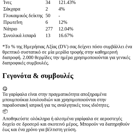
Ίνες
34
121.43%
Σάκχαρα
2
4%
Γλυκαιμικός δείκτης
50
-
Πρωτεΐνη
6
12%
Νάτριο
277
12.04%
Συνολικά λιπαρά
13
16.67%
*Το % της Ημερήσιας Αξίας (DV) σας δείχνει πόσο συμβάλλει ένα
θρεπτικό συστατικό σε μία μερίδα τροφής στην καθημερινή
διατροφή. 2.000 θερμίδες την ημέρα χρησιμοποιούνται για γενικές
διατροφικές συμβουλές.
Γεγονότα & συμβουλές
😋
Τα γαρίφαλα είναι στην πραγματικότητα αποξηραμένα
μπουμπούκια λουλουδιών και χρησιμοποιούνται στην
παραδοσιακή ιατρική για τις αναλγητικές τους ιδιότητες.
📦
Αποθηκεύστε ολόκληρα ή αλεσμένα γαρίφαλα σε αεροστεγές
δοχείο σε δροσερό και σκοτεινό μέρος. Μπορούν να διατηρηθούν
έως και ένα χρόνο για βέλτιστη γεύση.