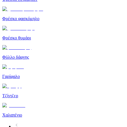
Φρέσκο ​​φασκόμηλο
Φρέσκο ​​θυμάρι
Φύλλο δάφνης
Γαρίφαλο
Τζίντζερ
Χαλαπένιο