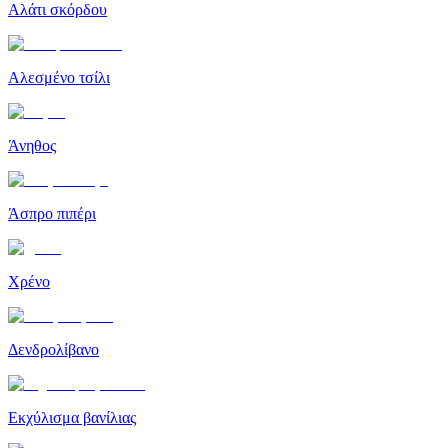
Αλάτι σκόρδου
Αλεσμένο τσίλι
Άνηθος
Άσπρο πιπέρι
Χρένο
Δενδρολίβανο
Εκχύλισμα βανίλιας