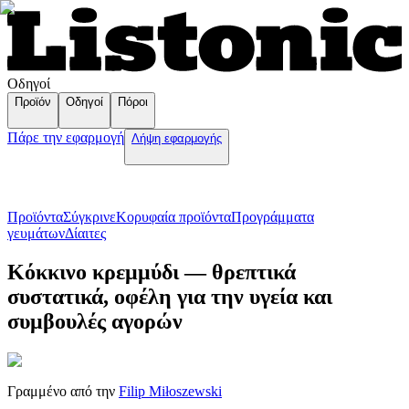
Οδηγοί
Προϊόν
Οδηγοί
Πόροι
Πάρε την εφαρμογή
Λήψη εφαρμογής
Προϊόντα
Σύγκρινε
Κορυφαία προϊόντα
Пρογράμματα
γευμάτων
Δίαιτες
Κόκκινο κρεμμύδι — θρεπτικά
συστατικά, οφέλη για την υγεία και
συμβουλές αγορών
Γραμμένο από την
Filip Miłoszewski