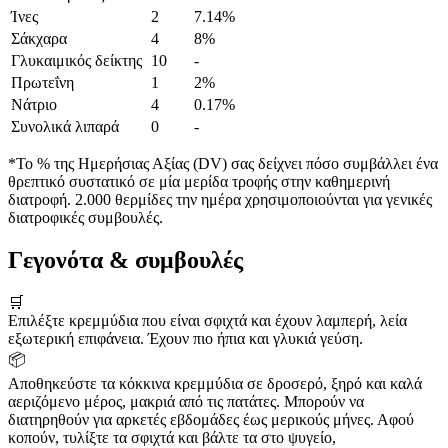
Ίνες
2
7.14%
Σάκχαρα
4
8%
Γλυκαιμικός δείκτης
10
-
Πρωτεΐνη
1
2%
Νάτριο
4
0.17%
Συνολικά λιπαρά
0
-
*Το % της Ημερήσιας Αξίας (DV) σας δείχνει πόσο συμβάλλει ένα
θρεπτικό συστατικό σε μία μερίδα τροφής στην καθημερινή
διατροφή. 2.000 θερμίδες την ημέρα χρησιμοποιούνται για γενικές
διατροφικές συμβουλές.
Γεγονότα & συμβουλές
🛒
Επιλέξτε κρεμμύδια που είναι σφιχτά και έχουν λαμπερή, λεία
εξωτερική επιφάνεια. Έχουν πιο ήπια και γλυκιά γεύση.
📦
Αποθηκεύστε τα κόκκινα κρεμμύδια σε δροσερό, ξηρό και καλά
αεριζόμενο μέρος, μακριά από τις πατάτες. Μπορούν να
διατηρηθούν για αρκετές εβδομάδες έως μερικούς μήνες. Αφού
κοπούν, τυλίξτε τα σφιχτά και βάλτε τα στο ψυγείο,