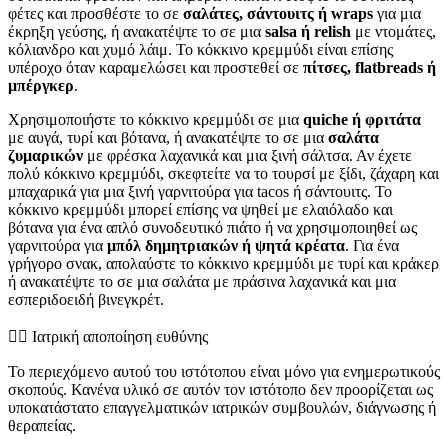
φέτες και προσθέστε το σε
σαλάτες, σάντουιτς ή wraps
για μια
έκρηξη γεύσης, ή ανακατέψτε το σε μια
salsa ή relish
με ντομάτες,
κόλιανδρο και χυμό λάιμ. Το κόκκινο κρεμμύδι είναι επίσης
υπέροχο όταν καραμελώσει και προστεθεί σε
πίτσες, flatbreads ή
μπέργκερ
.
Χρησιμοποιήστε το κόκκινο κρεμμύδι σε μια
quiche ή φριτάτα
με αυγά, τυρί και βότανα, ή ανακατέψτε το σε μια
σαλάτα
ζυμαρικών
με φρέσκα λαχανικά και μια ξινή σάλτσα. Αν έχετε
πολύ κόκκινο κρεμμύδι, σκεφτείτε να το τουρσί με ξίδι, ζάχαρη και
μπαχαρικά για μια ξινή γαρνιτούρα για tacos ή σάντουιτς. Το
κόκκινο κρεμμύδι μπορεί επίσης να ψηθεί με ελαιόλαδο και
βότανα για ένα απλό συνοδευτικό πιάτο ή να χρησιμοποιηθεί ως
γαρνιτούρα για
μπόλ δημητριακών ή ψητά κρέατα
. Για ένα
γρήγορο σνακ, απολαύστε το κόκκινο κρεμμύδι με τυρί και κράκερ
ή ανακατέψτε το σε μια σαλάτα με πράσινα λαχανικά και μια
εσπεριδοειδή βινεγκρέτ.
👨‍⚕️️ Ιατρική αποποίηση ευθύνης
Το περιεχόμενο αυτού του ιστότοπου είναι μόνο για ενημερωτικούς
σκοπούς. Κανένα υλικό σε αυτόν τον ιστότοπο δεν προορίζεται ως
υποκατάστατο επαγγελματικών ιατρικών συμβουλών, διάγνωσης ή
θεραπείας.