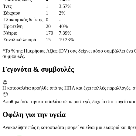
Ίνες
1
3.57%
Σάκχαρα
1
2%
Γλυκαιμικός δείκτης
0
-
Πρωτεΐνη
20
40%
Νάτριο
170
7.39%
Συνολικά λιπαρά
15
19.23%
*Το % της Ημερήσιας Αξίας (DV) σας δείχνει πόσο συμβάλλει ένα θρ
συμβουλές.
Γεγονότα & συμβουλές
😋
Η κοτοσαλάτα προήλθε από τις ΗΠΑ και έχει πολλές παραλλαγές, 
📦
Αποθηκεύστε την κοτοσαλάτα σε αεροστεγές δοχείο στο ψυγείο και
Οφέλη για την υγεία
Ανακαλύψτε πώς η κοτοσαλάτα μπορεί να είναι μια ελαφριά και θρεπτ