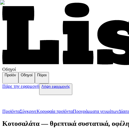
Οδηγοί
Προϊόν
Οδηγοί
Πόροι
Πάρε την εφαρμογή
Λήψη εφαρμογής
Προϊόντα
Σύγκρινε
Κορυφαία προϊόντα
Пρογράμματα γευμάτων
Δίαιτ
Κοτοσαλάτα — θρεπτικά συστατικά, οφέλη 