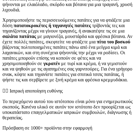
ψήνονται με ελαιόλαδο, σκόρδο και βότανα για μια τραγανή, χρυσή
λιχουδιά.
Χρησιμοποιήστε τις περισσευούμενες πατάτες για να φτιάξετε μια
δόση
πατατοκροκέτες ή τηγανητές πατάτες
τρίβοντάς τες και
τηγανίζοντας μέχρι να γίνουν τραγανές, ή ανακατέψτε τις σε μια
σαλάτα πατάτας
με μαγιονέζα, μουστάρδα και φρέσκα βότανα. Αν
έχετε πολλές πατάτες, σκεφτείτε να φτιάξετε μια
πίτα του βοσκού
βάζοντας πολτοποιημένες πατάτες πάνω από ένα μείγμα κιμά και
λαχανικών, και στη συνέχεια ψήνοντάς την μέχρι να ροδίσει. Οι
πατάτες μπορούν επίσης να κοπούν σε φέτες και να
χρησιμοποιηθούν σε
γκρατέν
με τυρί και κρέμα, ή να γεμιστούν
και να ψηθούν με τις αγαπημένες σας γαρνιτούρες. Για ένα γρήγορο
σνακ, κόψτε και τηγανίστε πατάτες για σπιτικά τσιπς πατάτας, ή
ψήστε τις και σερβίρετε με ξινή κρέμα και φρέσκα κρεμμυδάκια.
👨‍⚕️️ Ιατρική αποποίηση ευθύνης
Το περιεχόμενο αυτού του ιστότοπου είναι μόνο για ενημερωτικούς
σκοπούς. Κανένα υλικό σε αυτόν τον ιστότοπο δεν προορίζεται ως
υποκατάστατο επαγγελματικών ιατρικών συμβουλών, διάγνωσης ή
θεραπείας.
Πρόσβαση σε 1000+ προϊόντα στην εφαρμογή