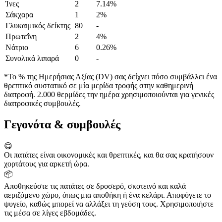
Ίνες
2
7.14%
Σάκχαρα
1
2%
Γλυκαιμικός δείκτης
80
-
Πρωτεΐνη
2
4%
Νάτριο
6
0.26%
Συνολικά λιπαρά
0
-
*Το % της Ημερήσιας Αξίας (DV) σας δείχνει πόσο συμβάλλει ένα
θρεπτικό συστατικό σε μία μερίδα τροφής στην καθημερινή
διατροφή. 2.000 θερμίδες την ημέρα χρησιμοποιούνται για γενικές
διατροφικές συμβουλές.
Γεγονότα & συμβουλές
😋
Οι πατάτες είναι οικονομικές και θρεπτικές, και θα σας κρατήσουν
χορτάτους για αρκετή ώρα.
📦
Αποθηκεύστε τις πατάτες σε δροσερό, σκοτεινό και καλά
αεριζόμενο χώρο, όπως μια αποθήκη ή ένα κελάρι. Αποφύγετε το
ψυγείο, καθώς μπορεί να αλλάξει τη γεύση τους. Χρησιμοποιήστε
τις μέσα σε λίγες εβδομάδες.