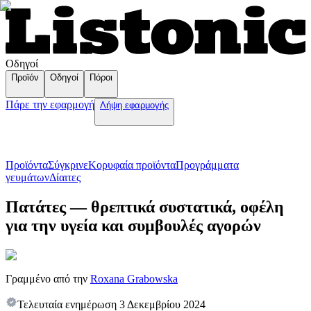
Οδηγοί
Προϊόν
Οδηγοί
Πόροι
Πάρε την εφαρμογή
Λήψη εφαρμογής
Προϊόντα
Σύγκρινε
Κορυφαία προϊόντα
Пρογράμματα
γευμάτων
Δίαιτες
Πατάτες — θρεπτικά συστατικά, οφέλη
για την υγεία και συμβουλές αγορών
Γραμμένο από την
Roxana Grabowska
Τελευταία ενημέρωση
3 Δεκεμβρίου 2024