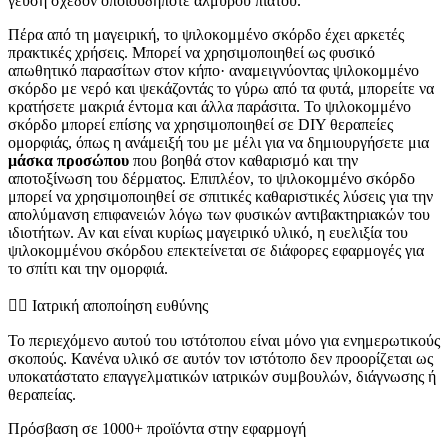
γεύση σχεδόν οποιουδήποτε αλμυρού πιάτου.
Πέρα από τη μαγειρική, το ψιλοκομμένο σκόρδο έχει αρκετές
πρακτικές χρήσεις. Μπορεί να χρησιμοποιηθεί ως φυσικό
απωθητικό παρασίτων στον κήπο· αναμειγνύοντας ψιλοκομμένο
σκόρδο με νερό και ψεκάζοντάς το γύρω από τα φυτά, μπορείτε να
κρατήσετε μακριά έντομα και άλλα παράσιτα. Το ψιλοκομμένο
σκόρδο μπορεί επίσης να χρησιμοποιηθεί σε DIY θεραπείες
ομορφιάς, όπως η ανάμειξή του με μέλι για να δημιουργήσετε μια
μάσκα προσώπου
που βοηθά στον καθαρισμό και την
αποτοξίνωση του δέρματος. Επιπλέον, το ψιλοκομμένο σκόρδο
μπορεί να χρησιμοποιηθεί σε σπιτικές καθαριστικές λύσεις για την
απολύμανση επιφανειών λόγω των φυσικών αντιβακτηριακών του
ιδιοτήτων. Αν και είναι κυρίως μαγειρικό υλικό, η ευελιξία του
ψιλοκομμένου σκόρδου επεκτείνεται σε διάφορες εφαρμογές για
το σπίτι και την ομορφιά.
👨‍⚕️️ Ιατρική αποποίηση ευθύνης
Το περιεχόμενο αυτού του ιστότοπου είναι μόνο για ενημερωτικούς
σκοπούς. Κανένα υλικό σε αυτόν τον ιστότοπο δεν προορίζεται ως
υποκατάστατο επαγγελματικών ιατρικών συμβουλών, διάγνωσης ή
θεραπείας.
Πρόσβαση σε 1000+ προϊόντα στην εφαρμογή