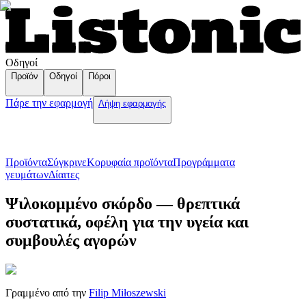
Οδηγοί
Προϊόν
Οδηγοί
Πόροι
Πάρε την εφαρμογή
Λήψη εφαρμογής
Προϊόντα
Σύγκρινε
Κορυφαία προϊόντα
Пρογράμματα
γευμάτων
Δίαιτες
Ψιλοκομμένο σκόρδο — θρεπτικά
συστατικά, οφέλη για την υγεία και
συμβουλές αγορών
Γραμμένο από την
Filip Miłoszewski