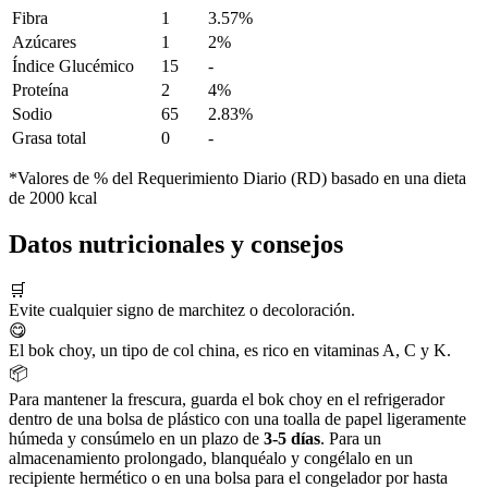
Fibra
1
3.57%
Azúcares
1
2%
Índice Glucémico
15
-
Proteína
2
4%
Sodio
65
2.83%
Grasa total
0
-
*Valores de % del Requerimiento Diario (RD) basado en una dieta
de 2000 kcal
Datos nutricionales y consejos
🛒
Evite cualquier signo de marchitez o decoloración.
😋
El bok choy, un tipo de col china, es rico en vitaminas A, C y K.
📦
Para mantener la frescura, guarda el bok choy en el refrigerador
dentro de una bolsa de plástico con una toalla de papel ligeramente
húmeda y consúmelo en un plazo de
3-5 días
. Para un
almacenamiento prolongado, blanquéalo y congélalo en un
recipiente hermético o en una bolsa para el congelador por hasta