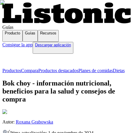
Guías
Producto
Guías
Recursos
Consigue la app
Descargar aplicación
Productos
Compara
Productos destacados
Planes de comidas
Dietas
Bok choy - información nutricional,
beneficios para la salud y consejos de
compra
Autor:
Roxana Grabowska
Última actualización:
1 de noviembre de 2024