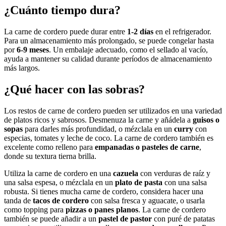
¿Cuánto tiempo dura?
La carne de cordero puede durar entre
1-2 días
en el refrigerador.
Para un almacenamiento más prolongado, se puede congelar hasta
por
6-9 meses
. Un embalaje adecuado, como el sellado al vacío,
ayuda a mantener su calidad durante períodos de almacenamiento
más largos.
¿Qué hacer con las sobras?
Los restos de carne de cordero pueden ser utilizados en una variedad
de platos ricos y sabrosos. Desmenuza la carne y añádela a
guisos o
sopas
para darles más profundidad, o mézclala en un
curry
con
especias, tomates y leche de coco. La carne de cordero también es
excelente como relleno para
empanadas o pasteles de carne
,
donde su textura tierna brilla.
Utiliza la carne de cordero en una
cazuela
con verduras de raíz y
una salsa espesa, o mézclala en un
plato de pasta
con una salsa
robusta. Si tienes mucha carne de cordero, considera hacer una
tanda de
tacos de cordero
con salsa fresca y aguacate, o usarla
como topping para
pizzas o panes planos
. La carne de cordero
también se puede añadir a un
pastel de pastor
con puré de patatas