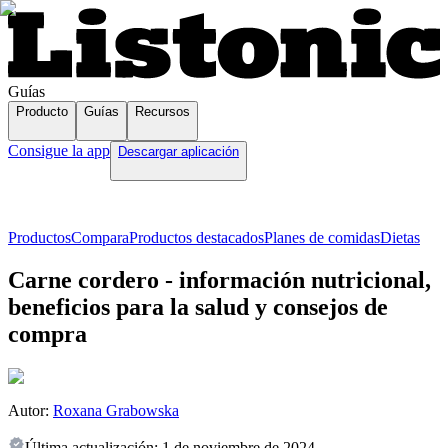
Guías
Producto
Guías
Recursos
Consigue la app
Descargar aplicación
Productos
Compara
Productos destacados
Planes de comidas
Dietas
Carne cordero - información nutricional,
beneficios para la salud y consejos de
compra
Autor:
Roxana Grabowska
Última actualización:
1 de noviembre de 2024