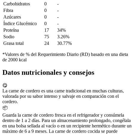
Carbohidratos
0
-
Fibra
0
-
Azúcares
0
-
Índice Glucémico
0
-
Proteína
17
34%
Sodio
75
3.26%
Grasa total
24
30.77%
*Valores de % del Requerimiento Diario (RD) basado en una dieta
de 2000 kcal
Datos nutricionales y consejos
😋
La carne de cordero es una carne tradicional en muchas culturas,
valorada por su sabor intenso y salvaje en comparación con el
cordero.
📦
Guarda la carne de cordero fresca en el refrigerador y consúmela
dentro de 1 a 2 días. Para un almacenamiento prolongado, congélala
en una bolsa sellada al vacío o en un recipiente hermético durante un
máximo de 6 a 9 meses. La carne de cordero cocida se puede