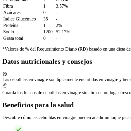
Fibra
1
3.57%
Azúcares
0
-
Índice Glucémico
35
-
Proteína
1
2%
Sodio
1200
52.17%
Grasa total
0
-
*Valores de % del Requerimiento Diario (RD) basado en una dieta de
Datos nutricionales y consejos
😋
Las cebollitas en vinagre son típicamente encurtidas en vinagre y tien
📦
Guarda los frascos de cebollitas en vinagre sin abrir en un lugar fres
Beneficios para la salud
Descubre cómo las cebollitas en vinagre pueden añadir un toque pican