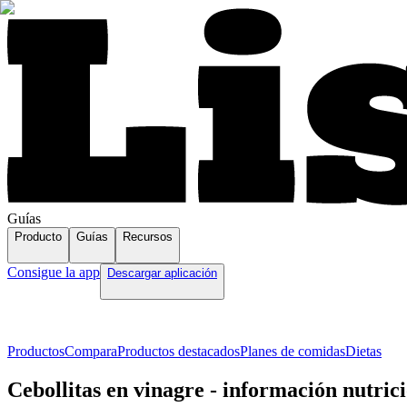
Guías
Producto
Guías
Recursos
Consigue la app
Descargar aplicación
Productos
Compara
Productos destacados
Planes de comidas
Dietas
Cebollitas en vinagre - información nutrici