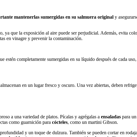
rtante mantenerlas sumergidas en su salmuera original
y asegurarse
do, ya que la exposición al aire puede ser perjudicial. Además, evita co
itas en vinagre y prevenir la contaminación.
 que estén completamente sumergidas en su líquido después de cada uso, 
e almacenan en un lugar fresco y oscuro. Una vez abiertas, deben refri
broso a una variedad de platos. Pícalas y agrégalas a
ensaladas
para un 
fectas como guarnición para
cócteles
, como un martini Gibson.
 profundidad y un toque de dulzura. También se pueden cortar en rodaj