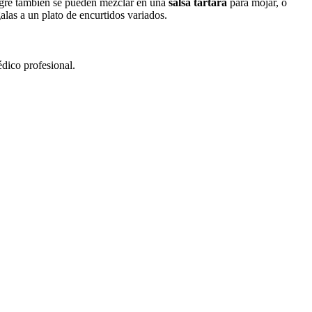
nagre también se pueden mezclar en una
salsa tártara
para mojar, o
alas a un plato de encurtidos variados.
édico profesional.