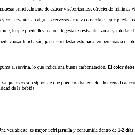
ompuesta principalmente de azúcar y saborizantes, ofreciendo mínimas v
 y conservantes en algunas cervezas de raíz comerciales, que pueden ca
cante, lo que puede llevar a una ingesta excesiva de azúcar y calorías s
uede causar hinchazón, gases o malestar estomacal en personas sensible
spuma al servirla, lo que indica una buena carbonatación.
El color deb
abe, ya que estos son signos de que puede no haber sido almacenada ade
ridad de la bebida.
Una vez abierta,
es mejor refrigerarla
y consumirla dentro de
1-2 días