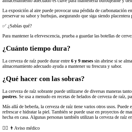
almacenamiento adecuado es clave para mantenerla burbujeante y deli
La exposición al aire puede provocar una pérdida de carbonatación en
preservar su sabor y burbujas, asegurando que siga siendo placentera
✅ ¿Sabías qué?
Para mantener la efervescencia, prueba a guardar las botellas de cerve
¿Cuánto tiempo dura?
La cerveza de raíz puede durar entre
6 y 9 meses
sin abrirse si se al
almacenamiento adecuado ayuda a mantener su frescura y sabor.
¿Qué hacer con las sobras?
La cerveza de raíz sobrante puede utilizarse de diversas maneras tant
postres
. Se usa a menudo en recetas de helados de cerveza de raíz, pa
Más allá de beberla, la cerveza de raíz tiene varios otros usos. Puede
refrescar e hidratar la piel. También se puede usar en proyectos de m
hecha en casa. Algunas personas también utilizan la cerveza de raíz en
👨‍⚕️️ 👨Aviso médico