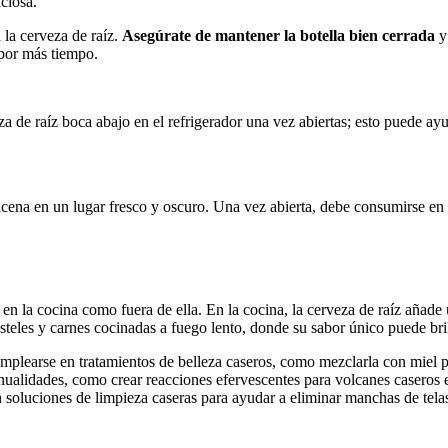
ciosa.
 la cerveza de raíz.
Asegúrate de mantener la botella bien cerrada
y 
 por más tiempo.
za de raíz boca abajo en el refrigerador una vez abiertas; esto puede ay
macena en un lugar fresco y oscuro. Una vez abierta, debe consumirse en
o en la cocina como fuera de ella. En la cocina, la cerveza de raíz añad
steles y carnes cocinadas a fuego lento, donde su sabor único puede bril
 emplearse en tratamientos de belleza caseros, como mezclarla con miel 
anualidades, como crear reacciones efervescentes para volcanes caseros e
 soluciones de limpieza caseras para ayudar a eliminar manchas de telas