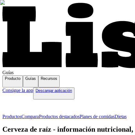
Guías
Producto
Guías
Recursos
Consigue la app
Descargar aplicación
Productos
Compara
Productos destacados
Planes de comidas
Dietas
Cerveza de raíz - información nutricional,