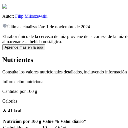
Autor:
Filip Miłoszewski
Última actualización:
1 de noviembre de 2024
El sabor único de la cerveza de raíz proviene de la corteza de la raíz 
almacenar esta bebida nostálgica.
Aprende más en la app
Nutrientes
Consulta los valores nutricionales detallados, incluyendo información
Información nutricional
Cantidad por
100 g
Calorías
🔥 41 kcal
Nutrición por
100 g
Value
%
Valor diario
*
Carbohidratos
10
3.64%