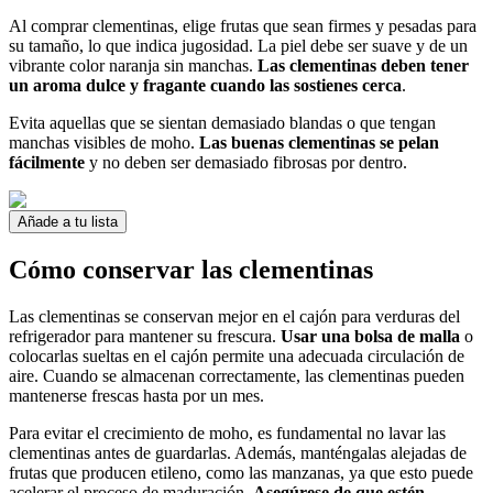
Al comprar clementinas, elige frutas que sean firmes y pesadas para
su tamaño, lo que indica jugosidad. La piel debe ser suave y de un
vibrante color naranja sin manchas.
Las clementinas deben tener
un aroma dulce y fragante cuando las sostienes cerca
.
Evita aquellas que se sientan demasiado blandas o que tengan
manchas visibles de moho.
Las buenas clementinas se pelan
fácilmente
y no deben ser demasiado fibrosas por dentro.
Añade a tu lista
Cómo conservar las clementinas
Las clementinas se conservan mejor en el cajón para verduras del
refrigerador para mantener su frescura.
Usar una bolsa de malla
o
colocarlas sueltas en el cajón permite una adecuada circulación de
aire. Cuando se almacenan correctamente, las clementinas pueden
mantenerse frescas hasta por un mes.
Para evitar el crecimiento de moho, es fundamental no lavar las
clementinas antes de guardarlas. Además, manténgalas alejadas de
frutas que producen etileno, como las manzanas, ya que esto puede
acelerar el proceso de maduración.
Asegúrese de que estén