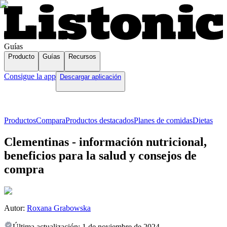
Guías
Producto
Guías
Recursos
Consigue la app
Descargar aplicación
Productos
Compara
Productos destacados
Planes de comidas
Dietas
Clementinas - información nutricional,
beneficios para la salud y consejos de
compra
Autor:
Roxana Grabowska
Última actualización:
1 de noviembre de 2024