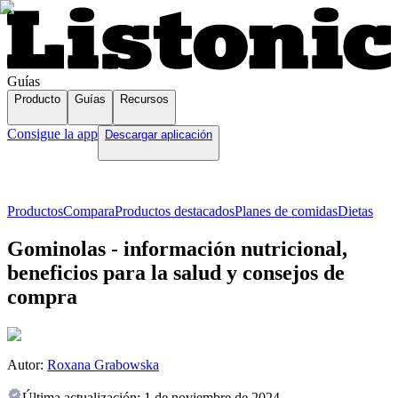
Guías
Producto
Guías
Recursos
Consigue la app
Descargar aplicación
Productos
Compara
Productos destacados
Planes de comidas
Dietas
Gominolas - información nutricional,
beneficios para la salud y consejos de
compra
Autor:
Roxana Grabowska
Última actualización:
1 de noviembre de 2024