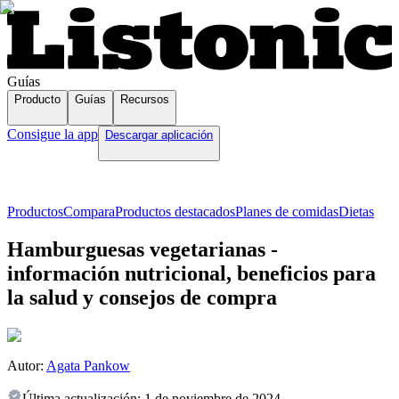
Guías
Producto
Guías
Recursos
Consigue la app
Descargar aplicación
Productos
Compara
Productos destacados
Planes de comidas
Dietas
Hamburguesas vegetarianas -
información nutricional, beneficios para
la salud y consejos de compra
Autor:
Agata Pankow
Última actualización:
1 de noviembre de 2024