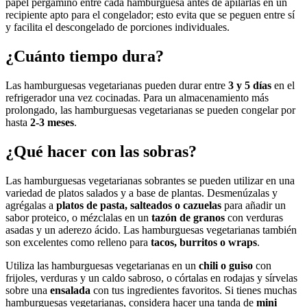
papel pergamino entre cada hamburguesa antes de apilarlas en un
recipiente apto para el congelador; esto evita que se peguen entre sí
y facilita el descongelado de porciones individuales.
¿Cuánto tiempo dura?
Las hamburguesas vegetarianas pueden durar entre
3 y 5 días
en el
refrigerador una vez cocinadas. Para un almacenamiento más
prolongado, las hamburguesas vegetarianas se pueden congelar por
hasta
2-3 meses
.
¿Qué hacer con las sobras?
Las hamburguesas vegetarianas sobrantes se pueden utilizar en una
variedad de platos salados y a base de plantas. Desmenúzalas y
agrégalas a
platos de pasta, salteados o cazuelas
para añadir un
sabor proteico, o mézclalas en un
tazón de granos
con verduras
asadas y un aderezo ácido. Las hamburguesas vegetarianas también
son excelentes como relleno para
tacos, burritos o wraps
.
Utiliza las hamburguesas vegetarianas en un
chili o guiso
con
frijoles, verduras y un caldo sabroso, o córtalas en rodajas y sírvelas
sobre una
ensalada
con tus ingredientes favoritos. Si tienes muchas
hamburguesas vegetarianas, considera hacer una tanda de
mini