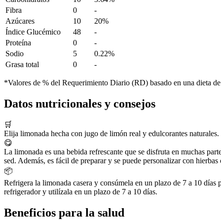
Fibra
0
-
Azúcares
10
20%
Índice Glucémico
48
-
Proteína
0
-
Sodio
5
0.22%
Grasa total
0
-
*Valores de % del Requerimiento Diario (RD) basado en una dieta de
Datos nutricionales y consejos
🛒
Elija limonada hecha con jugo de limón real y edulcorantes naturales.
😋
La limonada es una bebida refrescante que se disfruta en muchas parte
sed. Además, es fácil de preparar y se puede personalizar con hierbas o
📦
Refrigera la limonada casera y consúmela en un plazo de 7 a 10 días p
refrigerador y utilízala en un plazo de 7 a 10 días.
Beneficios para la salud