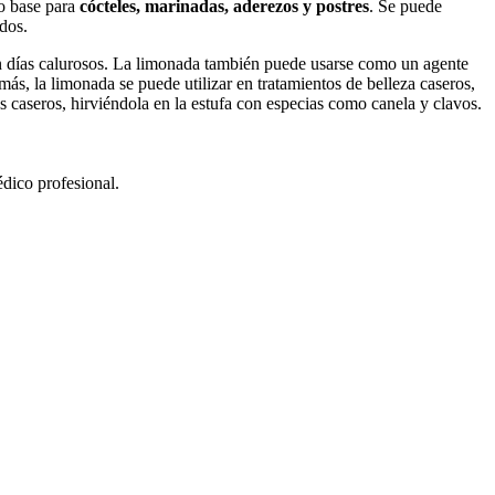
mo base para
cócteles, marinadas, aderezos y postres
. Se puede
dos.
e en días calurosos. La limonada también puede usarse como un agente
más, la limonada se puede utilizar en tratamientos de belleza caseros,
caseros, hirviéndola en la estufa con especias como canela y clavos.
édico profesional.