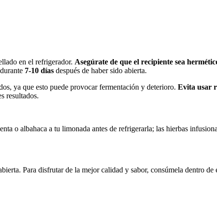
llado en el refrigerador.
Asegúrate de que el recipiente sea hermétic
 durante
7-10 días
después de haber sido abierta.
dos, ya que esto puede provocar fermentación y deterioro.
Evita usar r
es resultados.
nta o albahaca a tu limonada antes de refrigerarla; las hierbas infusion
abierta. Para disfrutar de la mejor calidad y sabor, consúmela dentro de