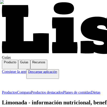
Guías
Producto
Guías
Recursos
Consigue la app
Descargar aplicación
Productos
Compara
Productos destacados
Planes de comidas
Dietas
Limonada - información nutricional, benefi