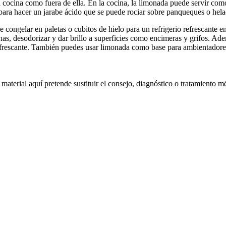
a cocina como fuera de ella. En la cocina, la limonada puede servir co
a para hacer un jarabe ácido que se puede rociar sobre panqueques o hela
de congelar en paletas o cubitos de hielo para un refrigerio refrescant
has, desodorizar y dar brillo a superficies como encimeras y grifos. Ade
efrescante. También puedes usar limonada como base para ambientadores 
material aquí pretende sustituir el consejo, diagnóstico o tratamiento m