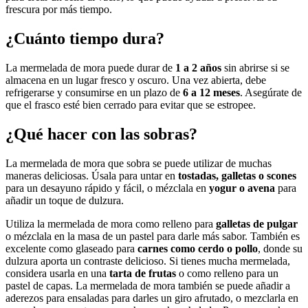
frescura por más tiempo.
¿Cuánto tiempo dura?
La mermelada de mora puede durar de
1 a 2 años
sin abrirse si se
almacena en un lugar fresco y oscuro. Una vez abierta, debe
refrigerarse y consumirse en un plazo de
6 a 12 meses
. Asegúrate de
que el frasco esté bien cerrado para evitar que se estropee.
¿Qué hacer con las sobras?
La mermelada de mora que sobra se puede utilizar de muchas
maneras deliciosas. Úsala para untar en
tostadas, galletas o scones
para un desayuno rápido y fácil, o mézclala en
yogur o avena
para
añadir un toque de dulzura.
Utiliza la mermelada de mora como relleno para
galletas de pulgar
o mézclala en la masa de un pastel para darle más sabor. También es
excelente como glaseado para
carnes como cerdo o pollo
, donde su
dulzura aporta un contraste delicioso. Si tienes mucha mermelada,
considera usarla en una
tarta de frutas
o como relleno para un
pastel de capas. La mermelada de mora también se puede añadir a
aderezos para ensaladas para darles un giro afrutado, o mezclarla en