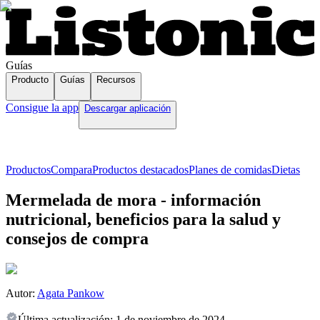
Guías
Producto
Guías
Recursos
Consigue la app
Descargar aplicación
Productos
Compara
Productos destacados
Planes de comidas
Dietas
Mermelada de mora - información
nutricional, beneficios para la salud y
consejos de compra
Autor:
Agata Pankow
Última actualización:
1 de noviembre de 2024