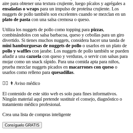
aire para obtener una textura crujiente, luego pícalos y agrégales a
ensaladas o wraps
para un impulso de proteína crujiente. Los
nuggets de pollo también son excelentes cuando se mezclan en un
plato de pasta
con una salsa cremosa o queso.
Utiliza los nuggets de pollo como topping para
pizzas
,
combinándolos con salsa barbacoa, queso y cebollas para un giro
divertido. Si tienes muchos nuggets, considera hacer una tanda de
mini hamburguesas de nuggets de pollo
o usarlos en un plato de
pollo y waffles
con jarabe. Los nuggets de pollo también se pueden
añadir a una
cazuela
con queso y verduras, o servir con salsas para
mojar como un snack rápido. Para una comida apta para niños,
prueba mezclar nuggets picados en
macarrones con queso
o
usarlos como relleno para
quesadillas
.
👨‍⚕️️ 👨Aviso médico
El contenido de este sitio web es solo para fines informativos.
Ningún material aquí pretende sustituir el consejo, diagnóstico o
tratamiento médico profesional.
Crea una lista de compras inteligente
Consíguelo GRATIS