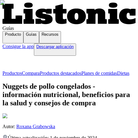
Guías
Producto
Guías
Recursos
Consigue la app
Descargar aplicación
Productos
Compara
Productos destacados
Planes de comidas
Dietas
Nuggets de pollo congelados -
información nutricional, beneficios para
la salud y consejos de compra
Autor:
Roxana Grabowska
Última actualización:
1 de noviembre de 2024