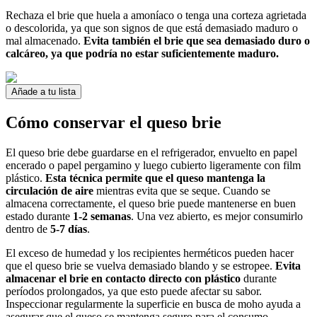
Rechaza el brie que huela a amoníaco o tenga una corteza agrietada
o descolorida, ya que son signos de que está demasiado maduro o
mal almacenado.
Evita también el brie que sea demasiado duro o
calcáreo, ya que podría no estar suficientemente maduro.
Añade a tu lista
Cómo conservar el queso brie
El queso brie debe guardarse en el refrigerador, envuelto en papel
encerado o papel pergamino y luego cubierto ligeramente con film
plástico.
Esta técnica permite que el queso mantenga la
circulación de aire
mientras evita que se seque. Cuando se
almacena correctamente, el queso brie puede mantenerse en buen
estado durante
1-2 semanas
. Una vez abierto, es mejor consumirlo
dentro de
5-7 días
.
El exceso de humedad y los recipientes herméticos pueden hacer
que el queso brie se vuelva demasiado blando y se estropee.
Evita
almacenar el brie en contacto directo con plástico
durante
períodos prolongados, ya que esto puede afectar su sabor.
Inspeccionar regularmente la superficie en busca de moho ayuda a
asegurar que el queso se mantenga seguro para el consumo.