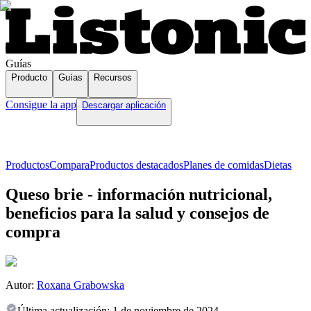
Guías
Producto
Guías
Recursos
Consigue la app
Descargar aplicación
Productos
Compara
Productos destacados
Planes de comidas
Dietas
Queso brie - información nutricional,
beneficios para la salud y consejos de
compra
Autor:
Roxana Grabowska
Última actualización:
1 de noviembre de 2024