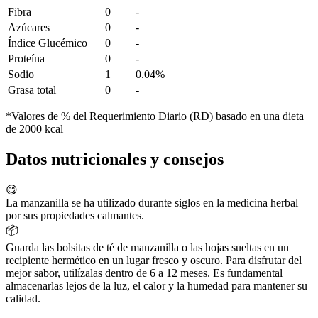
Fibra
0
-
Azúcares
0
-
Índice Glucémico
0
-
Proteína
0
-
Sodio
1
0.04%
Grasa total
0
-
*Valores de % del Requerimiento Diario (RD) basado en una dieta
de 2000 kcal
Datos nutricionales y consejos
😋
La manzanilla se ha utilizado durante siglos en la medicina herbal
por sus propiedades calmantes.
📦
Guarda las bolsitas de té de manzanilla o las hojas sueltas en un
recipiente hermético en un lugar fresco y oscuro. Para disfrutar del
mejor sabor, utilízalas dentro de 6 a 12 meses. Es fundamental
almacenarlas lejos de la luz, el calor y la humedad para mantener su
calidad.