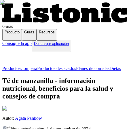
Guías
Producto
Guías
Recursos
Consigue la app
Descargar aplicación
Productos
Compara
Productos destacados
Planes de comidas
Dietas
Té de manzanilla - información
nutricional, beneficios para la salud y
consejos de compra
Autor:
Agata Pankow
Última actualización:
1 de noviembre de 2024