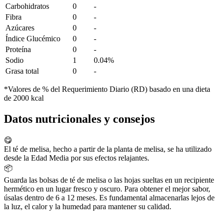
Carbohidratos
0
-
Fibra
0
-
Azúcares
0
-
Índice Glucémico
0
-
Proteína
0
-
Sodio
1
0.04%
Grasa total
0
-
*Valores de % del Requerimiento Diario (RD) basado en una dieta
de 2000 kcal
Datos nutricionales y consejos
😋
El té de melisa, hecho a partir de la planta de melisa, se ha utilizado
desde la Edad Media por sus efectos relajantes.
📦
Guarda las bolsas de té de melisa o las hojas sueltas en un recipiente
hermético en un lugar fresco y oscuro. Para obtener el mejor sabor,
úsalas dentro de 6 a 12 meses. Es fundamental almacenarlas lejos de
la luz, el calor y la humedad para mantener su calidad.