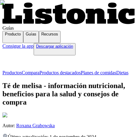
Guías
Producto
Guías
Recursos
Consigue la app
Descargar aplicación
Productos
Compara
Productos destacados
Planes de comidas
Dietas
Té de melisa - información nutricional,
beneficios para la salud y consejos de
compra
Autor:
Roxana Grabowska
Última actualización:
1 de noviembre de 2024