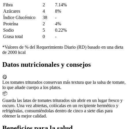
Fibra
2
7.14%
Azúcares
4
8%
Índice Glucémico
38
-
Proteína
2
4%
Sodio
5
0.22%
Grasa total
0
-
*Valores de % del Requerimiento Diario (RD) basado en una dieta
de 2000 kcal
Datos nutricionales y consejos
😋
Los tomates triturados conservan más textura que la salsa de tomate,
lo que añade cuerpo a los platos.
📦
Guarda las latas de tomates triturados sin abrir en un lugar fresco y
oscuro. Una vez abiertas, colócalas en un recipiente hermético y
refrigéralas, consumiéndolas dentro de cinco a siete días para
obtener la mejor calidad.
Beneficios para la salud