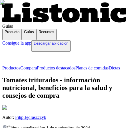
Guías
Producto
Guías
Recursos
Consigue la app
Descargar aplicación
Productos
Compara
Productos destacados
Planes de comidas
Dietas
Tomates triturados - información
nutricional, beneficios para la salud y
consejos de compra
Autor:
Filip Jędraszczyk
Última actualización:
1 de noviembre de 2024