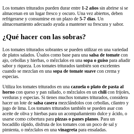
Los tomates triturados pueden durar entre
1-2 años
sin abrirse si se
almacenan en un lugar fresco y oscuro. Una vez abiertos, deben
refrigerarse y consumirse en un plazo de
5-7 días
. Un
almacenamiento adecuado ayuda a mantener su frescura y sabor.
¿Qué hacer con las sobras?
Los tomates triturados sobrantes se pueden utilizar en una variedad
de platos salados. Úsalos como base para una
salsa de tomate
con
ajo, cebollas y hierbas, o mézclalos en una
sopa o guiso
para añadir
sabor y riqueza. Los tomates triturados también son excelentes
cuando se mezclan en una
sopa de tomate suave
con crema y
especias.
Utiliza los tomates triturados en una
cazuela o plato de pasta al
horno
con queso y pan rallado, o mézclalos en un
chili
con frijoles,
verduras y especias. Si tienes muchos tomates triturados, considera
hacer un lote de
salsa casera
mezclándolos con cebollas, cilantro y
jugo de lima. Los tomates triturados también se pueden asar con
aceite de oliva y hierbas para un acompañamiento dulce y ácido, o
usarse como cobertura para
pizzas o panes planos
. Para un
bocadillo rápido, disfruta de los tomates con un poco de sal y
pimienta, o mézclalos en una
vinagreta
para ensaladas.